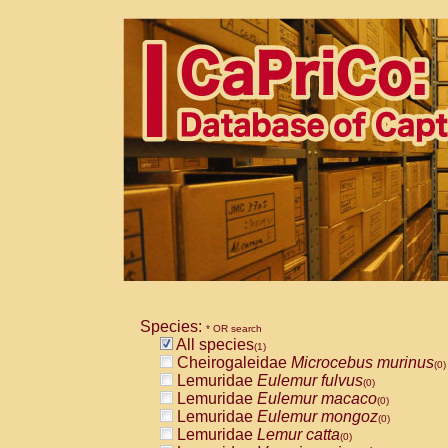
Species:
* OR search
All species
(1)
Cheirogaleidae
Microcebus murinus
(0)
Lemuridae
Eulemur fulvus
(0)
Lemuridae
Eulemur macaco
(0)
Lemuridae
Eulemur mongoz
(0)
Lemuridae
Lemur catta
(0)