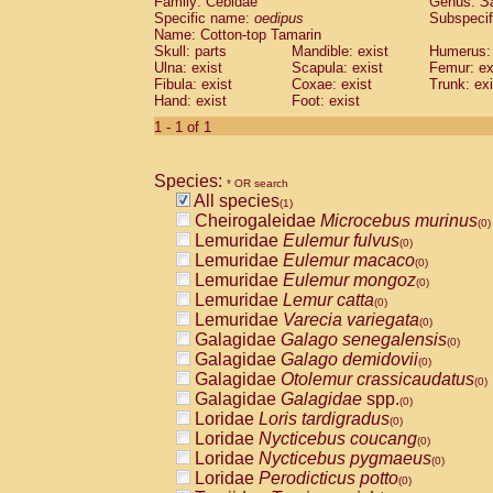
Family: Cebidae
Genus:
S
Cebidae
Saguinus midas
(0)
Specific name:
oedipus
Subspecif
Cebidae
Saguinus mystax
(0)
Name: Cotton-top Tamarin
Cebidae
Saguinus nigricollis
Skull: parts
Mandible: exist
(0)
Humerus: 
Cebidae
Saguinus oedipus
Ulna: exist
Scapula: exist
Femur: ex
(1)
Fibula: exist
Coxae: exist
Trunk: exi
Cebidae
Saguinus weddelli
(0)
Hand: exist
Foot: exist
Cebidae
Saguinus
spp.
(0)
Cebidae
Aotus trivirgatus
1 - 1 of 1
(0)
Cebidae
Cebus albifrons
(0)
Cebidae
Cebus apella
(0)
Species:
Cebidae
Cebus capucinus
* OR search
(0)
All species
Cebidae
Cebus nigrivittatus
(1)
(0)
Cheirogaleidae
Microcebus murinus
Cebidae
Cebus
spp.
(0)
(0)
Lemuridae
Eulemur fulvus
Cebidae
Saimiri boliviensis
(0)
(0)
Lemuridae
Eulemur macaco
Cebidae
Saimiri sciureus
(0)
(0)
Lemuridae
Eulemur mongoz
Atelidae
Alouatta caraya
(0)
(0)
Lemuridae
Lemur catta
Atelidae
Alouatta fusca
(0)
(0)
Lemuridae
Varecia variegata
Atelidae
Alouatta seniculus
(0)
(0)
Galagidae
Galago senegalensis
Atelidae
Alouatta
spp.
(0)
(0)
Galagidae
Galago demidovii
Atelidae
Ateles belzebuth
(0)
(0)
Galagidae
Otolemur crassicaudatus
Atelidae
Ateles geoffroyi
(0)
(0)
Galagidae
Galagidae
spp.
Atelidae
Ateles paniscus
(0)
(0)
Loridae
Loris tardigradus
Atelidae
Ateles
spp.
(0)
(0)
Loridae
Nycticebus coucang
Atelidae
Lagothrix lagothricha
(0)
(0)
Loridae
Nycticebus pygmaeus
Atelidae
Lagothrix lagothricha cana
(0)
(0)
Loridae
Perodicticus potto
Pitheciidae
Cacajao calvus rubicundu
(0)