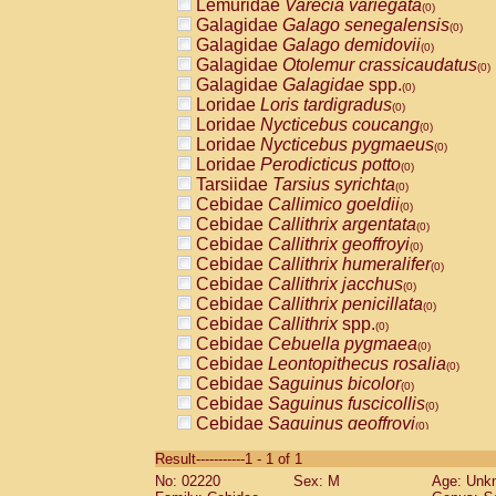
Lemuridae
Varecia variegata
(0)
Galagidae
Galago senegalensis
(0)
Galagidae
Galago demidovii
(0)
Galagidae
Otolemur crassicaudatus
(0)
Galagidae
Galagidae
spp.
(0)
Loridae
Loris tardigradus
(0)
Loridae
Nycticebus coucang
(0)
Loridae
Nycticebus pygmaeus
(0)
Loridae
Perodicticus potto
(0)
Tarsiidae
Tarsius syrichta
(0)
Cebidae
Callimico goeldii
(0)
Cebidae
Callithrix argentata
(0)
Cebidae
Callithrix geoffroyi
(0)
Cebidae
Callithrix humeralifer
(0)
Cebidae
Callithrix jacchus
(0)
Cebidae
Callithrix penicillata
(0)
Cebidae
Callithrix
spp.
(0)
Cebidae
Cebuella pygmaea
(0)
Cebidae
Leontopithecus rosalia
(0)
Cebidae
Saguinus bicolor
(0)
Cebidae
Saguinus fuscicollis
(0)
Cebidae
Saguinus geoffroyi
(0)
Cebidae
Saguinus imperator
(0)
Result-----------1 - 1 of 1
Cebidae
Saguinus labiatus
(0)
No: 02220
Sex: M
Age: Unk
Cebidae
Saguinus leucopus
(0)