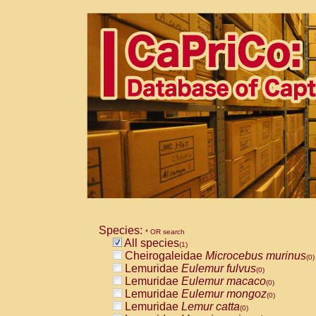
Species:
* OR search
All species
(1)
Cheirogaleidae
Microcebus murinus
(0)
Lemuridae
Eulemur fulvus
(0)
Lemuridae
Eulemur macaco
(0)
Lemuridae
Eulemur mongoz
(0)
Lemuridae
Lemur catta
(0)