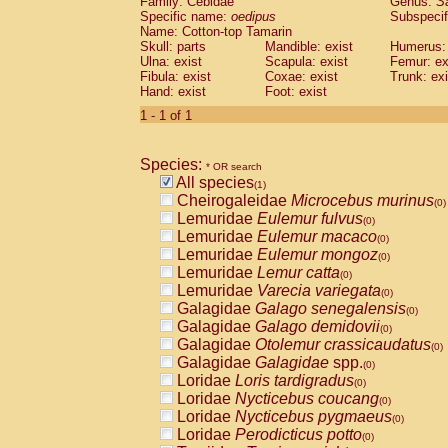
Family: Cebidae
Genus:
S
Cebidae
Saguinus midas
(0)
Specific name:
oedipus
Subspecif
Cebidae
Saguinus mystax
(0)
Name: Cotton-top Tamarin
Cebidae
Saguinus nigricollis
Skull: parts
Mandible: exist
(0)
Humerus: 
Cebidae
Saguinus oedipus
Ulna: exist
Scapula: exist
Femur: ex
(1)
Fibula: exist
Coxae: exist
Trunk: exi
Cebidae
Saguinus weddelli
(0)
Hand: exist
Foot: exist
Cebidae
Saguinus
spp.
(0)
Cebidae
Aotus trivirgatus
1 - 1 of 1
(0)
Cebidae
Cebus albifrons
(0)
Cebidae
Cebus apella
(0)
Species:
Cebidae
Cebus capucinus
* OR search
(0)
All species
Cebidae
Cebus nigrivittatus
(1)
(0)
Cheirogaleidae
Microcebus murinus
Cebidae
Cebus
spp.
(0)
(0)
Lemuridae
Eulemur fulvus
Cebidae
Saimiri boliviensis
(0)
(0)
Lemuridae
Eulemur macaco
Cebidae
Saimiri sciureus
(0)
(0)
Lemuridae
Eulemur mongoz
Atelidae
Alouatta caraya
(0)
(0)
Lemuridae
Lemur catta
Atelidae
Alouatta fusca
(0)
(0)
Lemuridae
Varecia variegata
Atelidae
Alouatta seniculus
(0)
(0)
Galagidae
Galago senegalensis
Atelidae
Alouatta
spp.
(0)
(0)
Galagidae
Galago demidovii
Atelidae
Ateles belzebuth
(0)
(0)
Galagidae
Otolemur crassicaudatus
Atelidae
Ateles geoffroyi
(0)
(0)
Galagidae
Galagidae
spp.
Atelidae
Ateles paniscus
(0)
(0)
Loridae
Loris tardigradus
Atelidae
Ateles
spp.
(0)
(0)
Loridae
Nycticebus coucang
Atelidae
Lagothrix lagothricha
(0)
(0)
Loridae
Nycticebus pygmaeus
Atelidae
Lagothrix lagothricha cana
(0)
(0)
Loridae
Perodicticus potto
Pitheciidae
Cacajao calvus rubicundu
(0)