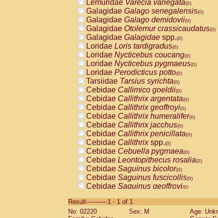
Lemuridae
Varecia variegata
(0)
Galagidae
Galago senegalensis
(0)
Galagidae
Galago demidovii
(0)
Galagidae
Otolemur crassicaudatus
(0)
Galagidae
Galagidae
spp.
(0)
Loridae
Loris tardigradus
(0)
Loridae
Nycticebus coucang
(0)
Loridae
Nycticebus pygmaeus
(0)
Loridae
Perodicticus potto
(0)
Tarsiidae
Tarsius syrichta
(0)
Cebidae
Callimico goeldii
(0)
Cebidae
Callithrix argentata
(0)
Cebidae
Callithrix geoffroyi
(0)
Cebidae
Callithrix humeralifer
(0)
Cebidae
Callithrix jacchus
(0)
Cebidae
Callithrix penicillata
(0)
Cebidae
Callithrix
spp.
(0)
Cebidae
Cebuella pygmaea
(0)
Cebidae
Leontopithecus rosalia
(0)
Cebidae
Saguinus bicolor
(0)
Cebidae
Saguinus fuscicollis
(0)
Cebidae
Saguinus geoffroyi
(0)
Cebidae
Saguinus imperator
(0)
Result-----------1 - 1 of 1
Cebidae
Saguinus labiatus
(0)
No: 02220
Sex: M
Age: Unk
Cebidae
Saguinus leucopus
(0)