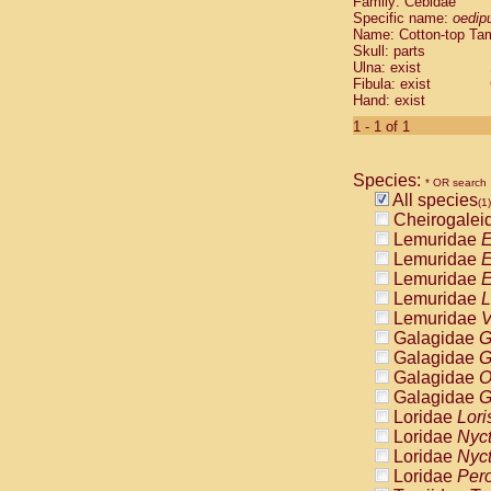
Family: Cebidae
Cebidae
Sa
Specific name:
oedip
Cebidae
Sa
Name: Cotton-top Ta
Cebidae
Sag
Skull: parts
Cebidae
Sa
Ulna: exist
Fibula: exist
Cebidae
Sag
Hand: exist
Cebidae
Sa
Cebidae
Aot
1 - 1 of 1
Cebidae
Ceb
Cebidae
Ceb
Species:
Cebidae
Ce
* OR search
All species
Cebidae
Ceb
(1)
Cheirogalei
Cebidae
Ce
Lemuridae
E
Cebidae
Sai
Lemuridae
E
Cebidae
Sai
Lemuridae
E
Atelidae
Alo
Lemuridae
L
Atelidae
Alo
Lemuridae
V
Atelidae
Alo
Galagidae
G
Atelidae
Alo
Galagidae
G
Atelidae
Ate
Galagidae
O
Atelidae
Ate
Galagidae
G
Atelidae
Ate
Loridae
Lori
Atelidae
Ate
Loridae
Nyc
Atelidae
Lag
Loridae
Nyc
Atelidae
Lag
Loridae
Pero
Pitheciidae