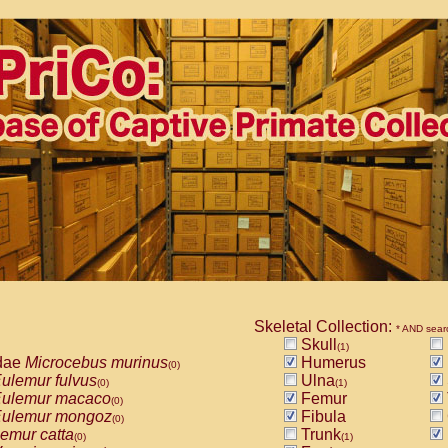
Skeletal Collection:
* AND sear
Skull
(1)
dae
Microcebus murinus
Humerus
(0)
ulemur fulvus
Ulna
(0)
(1)
ulemur macaco
Femur
(0)
ulemur mongoz
Fibula
(0)
emur catta
Trunk
(0)
(1)