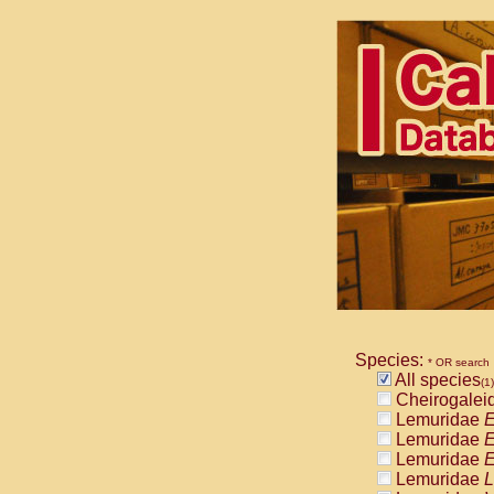
Species:
* OR search
All species
(1)
Cheirogalei
Lemuridae
E
Lemuridae
E
Lemuridae
E
Lemuridae
L