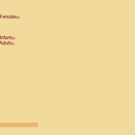
Female
(0)
Infant
(0)
Adult
(0)