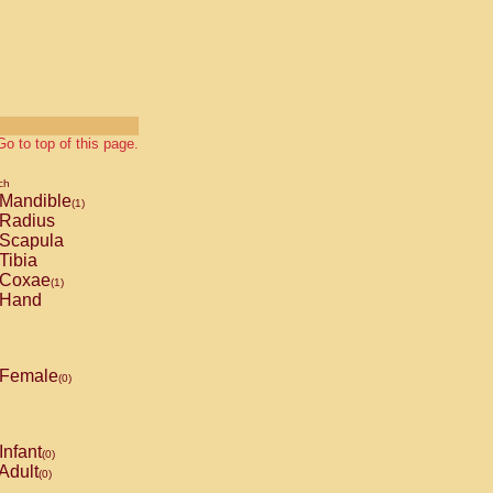
Go to top of this page.
ch
Mandible
(1)
Radius
Scapula
Tibia
Coxae
(1)
Hand
Female
(0)
Infant
(0)
Adult
(0)