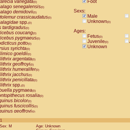
arecia variegata
Foot
(0)
alago senegalensis
(0)
Sexs:
alago demidovii
(0)
Male
tolemur crassicaudatus
(0)
Unknown
alagidae
spp.
(0)
(0)
s tardigradus
(0)
Ages:
ticebus coucang
(0)
Fetus
(0)
ticebus pygmaeus
(0)
Juvenile
(0)
dicticus potto
(0)
Unknown
rsius syrichta
(0)
limico goeldii
(0)
lithrix argentata
(0)
lithrix geoffroyi
(0)
lithrix humeralifer
(0)
lithrix jacchus
(0)
lithrix penicillata
(0)
lithrix
spp.
(0)
buella pygmaea
(0)
ntopithecus rosalia
(0)
uinus bicolor
(0)
uinus fuscicollis
(0)
uinus geoffroyi
(0)
uinus imperator
(0)
 1
uinus labiatus
(0)
Sex: M
Age: Unknown
guinus leucopus
(0)