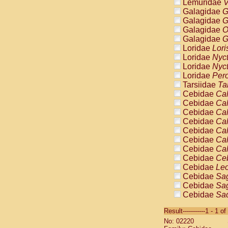
Lemuridae
V
Galagidae
G
Galagidae
G
Galagidae
O
Galagidae
G
Loridae
Lori
Loridae
Nyc
Loridae
Nyc
Loridae
Pero
Tarsiidae
Ta
Cebidae
Cal
Cebidae
Cal
Cebidae
Cal
Cebidae
Cal
Cebidae
Cal
Cebidae
Cal
Cebidae
Cal
Cebidae
Ce
Cebidae
Leo
Cebidae
Sag
Cebidae
Sag
Cebidae
Sag
Cebidae
Sag
Result-----------1 - 1 of
Cebidae
Sag
No: 02220
Cebidae
Sa