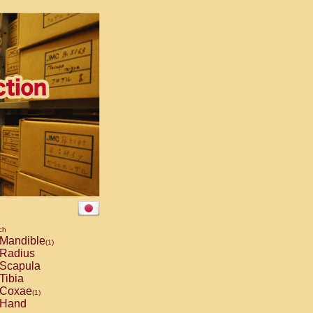
ch
Mandible
(1)
Radius
Scapula
Tibia
Coxae
(1)
Hand