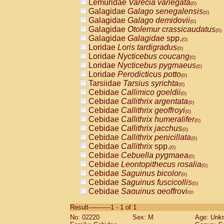
Lemuridae
Varecia variegata
(0)
Galagidae
Galago senegalensis
(0)
Galagidae
Galago demidovii
(0)
Galagidae
Otolemur crassicaudatus
(0)
Galagidae
Galagidae
spp.
(0)
Loridae
Loris tardigradus
(0)
Loridae
Nycticebus coucang
(0)
Loridae
Nycticebus pygmaeus
(0)
Loridae
Perodicticus potto
(0)
Tarsiidae
Tarsius syrichta
(0)
Cebidae
Callimico goeldii
(0)
Cebidae
Callithrix argentata
(0)
Cebidae
Callithrix geoffroyi
(0)
Cebidae
Callithrix humeralifer
(0)
Cebidae
Callithrix jacchus
(0)
Cebidae
Callithrix penicillata
(0)
Cebidae
Callithrix
spp.
(0)
Cebidae
Cebuella pygmaea
(0)
Cebidae
Leontopithecus rosalia
(0)
Cebidae
Saguinus bicolor
(0)
Cebidae
Saguinus fuscicollis
(0)
Cebidae
Saguinus geoffroyi
(0)
Cebidae
Saguinus imperator
(0)
Result-----------1 - 1 of 1
Cebidae
Saguinus labiatus
(0)
No: 02220
Sex: M
Age: Unk
Cebidae
Saguinus leucopus
(0)