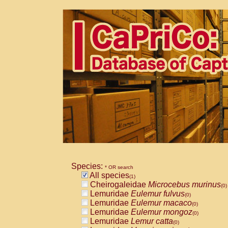
Species:
* OR search
All species
(1)
Cheirogaleidae
Microcebus murinus
(0)
Lemuridae
Eulemur fulvus
(0)
Lemuridae
Eulemur macaco
(0)
Lemuridae
Eulemur mongoz
(0)
Lemuridae
Lemur catta
(0)