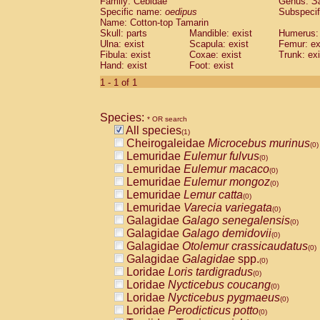
Family: Cebidae
Genus:
S
Cebidae
Saguinus midas
(0)
Specific name:
oedipus
Subspecif
Cebidae
Saguinus mystax
(0)
Name: Cotton-top Tamarin
Cebidae
Saguinus nigricollis
Skull: parts
Mandible: exist
(0)
Humerus: 
Cebidae
Saguinus oedipus
Ulna: exist
Scapula: exist
Femur: ex
(1)
Fibula: exist
Coxae: exist
Trunk: exi
Cebidae
Saguinus weddelli
(0)
Hand: exist
Foot: exist
Cebidae
Saguinus
spp.
(0)
Cebidae
Aotus trivirgatus
1 - 1 of 1
(0)
Cebidae
Cebus albifrons
(0)
Cebidae
Cebus apella
(0)
Species:
Cebidae
Cebus capucinus
* OR search
(0)
All species
Cebidae
Cebus nigrivittatus
(1)
(0)
Cheirogaleidae
Microcebus murinus
Cebidae
Cebus
spp.
(0)
(0)
Lemuridae
Eulemur fulvus
Cebidae
Saimiri boliviensis
(0)
(0)
Lemuridae
Eulemur macaco
Cebidae
Saimiri sciureus
(0)
(0)
Lemuridae
Eulemur mongoz
Atelidae
Alouatta caraya
(0)
(0)
Lemuridae
Lemur catta
Atelidae
Alouatta fusca
(0)
(0)
Lemuridae
Varecia variegata
Atelidae
Alouatta seniculus
(0)
(0)
Galagidae
Galago senegalensis
Atelidae
Alouatta
spp.
(0)
(0)
Galagidae
Galago demidovii
Atelidae
Ateles belzebuth
(0)
(0)
Galagidae
Otolemur crassicaudatus
Atelidae
Ateles geoffroyi
(0)
(0)
Galagidae
Galagidae
spp.
Atelidae
Ateles paniscus
(0)
(0)
Loridae
Loris tardigradus
Atelidae
Ateles
spp.
(0)
(0)
Loridae
Nycticebus coucang
Atelidae
Lagothrix lagothricha
(0)
(0)
Loridae
Nycticebus pygmaeus
Atelidae
Lagothrix lagothricha cana
(0)
(0)
Loridae
Perodicticus potto
Pitheciidae
Cacajao calvus rubicundu
(0)