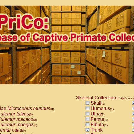
Skeletal Collection:
* AND sear
Skull
(1)
dae
Microcebus murinus
Humerus
(0)
(1)
ulemur fulvus
Ulna
(0)
(1)
ulemur macaco
Femur
(0)
(1)
ulemur mongoz
Fibula
(0)
(1)
emur catta
Trunk
(0)