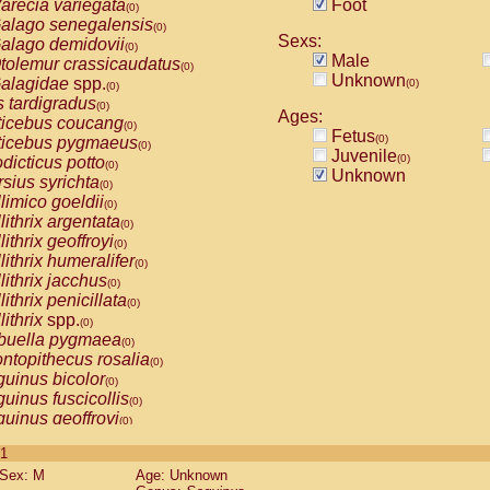
arecia variegata
Foot
(0)
alago senegalensis
(0)
Sexs:
alago demidovii
(0)
Male
tolemur crassicaudatus
(0)
Unknown
alagidae
spp.
(0)
(0)
s tardigradus
(0)
Ages:
ticebus coucang
(0)
Fetus
(0)
ticebus pygmaeus
(0)
Juvenile
(0)
dicticus potto
(0)
Unknown
rsius syrichta
(0)
limico goeldii
(0)
lithrix argentata
(0)
lithrix geoffroyi
(0)
lithrix humeralifer
(0)
lithrix jacchus
(0)
lithrix penicillata
(0)
lithrix
spp.
(0)
buella pygmaea
(0)
ntopithecus rosalia
(0)
uinus bicolor
(0)
uinus fuscicollis
(0)
uinus geoffroyi
(0)
uinus imperator
(0)
 1
uinus labiatus
(0)
Sex: M
Age: Unknown
guinus leucopus
(0)