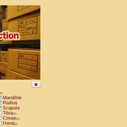
ch
Mandible
Radius
Scapula
Tibia
(1)
Coxae
(1)
Hand
(1)