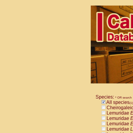
Species:
* OR search
All species
(1)
Cheirogalei
Lemuridae
E
Lemuridae
E
Lemuridae
E
Lemuridae
L