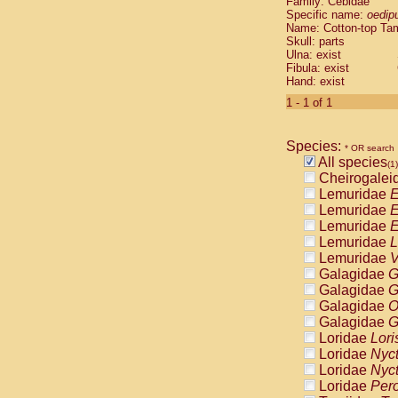
Family: Cebidae
Cebidae
Sa
Specific name:
oedip
Cebidae
Sa
Name: Cotton-top Ta
Cebidae
Sag
Skull: parts
Cebidae
Sa
Ulna: exist
Fibula: exist
Cebidae
Sag
Hand: exist
Cebidae
Sa
Cebidae
Aot
1 - 1 of 1
Cebidae
Ceb
Cebidae
Ceb
Species:
Cebidae
Ce
* OR search
All species
Cebidae
Ceb
(1)
Cheirogalei
Cebidae
Ce
Lemuridae
E
Cebidae
Sai
Lemuridae
E
Cebidae
Sai
Lemuridae
E
Atelidae
Alo
Lemuridae
L
Atelidae
Alo
Lemuridae
V
Atelidae
Alo
Galagidae
G
Atelidae
Alo
Galagidae
G
Atelidae
Ate
Galagidae
O
Atelidae
Ate
Galagidae
G
Atelidae
Ate
Loridae
Lori
Atelidae
Ate
Loridae
Nyc
Atelidae
Lag
Loridae
Nyc
Atelidae
Lag
Loridae
Pero
Pitheciidae