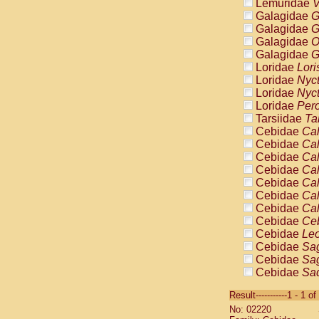
Lemuridae
V
Galagidae
G
Galagidae
G
Galagidae
O
Galagidae
G
Loridae
Lori
Loridae
Nyc
Loridae
Nyc
Loridae
Pero
Tarsiidae
Ta
Cebidae
Cal
Cebidae
Cal
Cebidae
Cal
Cebidae
Cal
Cebidae
Cal
Cebidae
Cal
Cebidae
Cal
Cebidae
Ce
Cebidae
Leo
Cebidae
Sag
Cebidae
Sag
Cebidae
Sag
Cebidae
Sag
Result-----------1 - 1 of
Cebidae
Sag
No: 02220
Cebidae
Sa