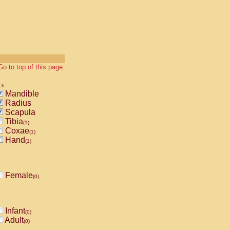
Go to top of this page.
ch
Mandible
Radius
Scapula
Tibia
(1)
Coxae
(1)
Hand
(1)
Female
(0)
Infant
(0)
Adult
(0)