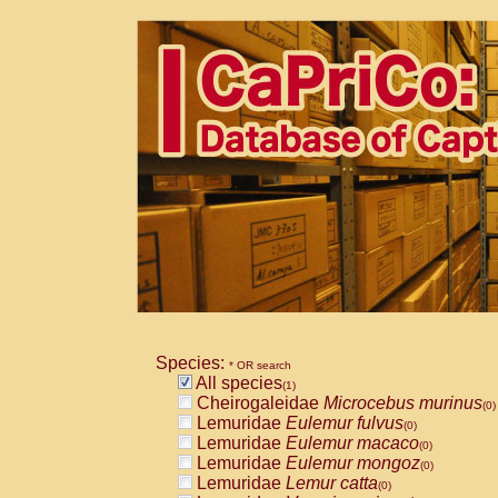
Species:
* OR search
All species
(1)
Cheirogaleidae
Microcebus murinus
(0)
Lemuridae
Eulemur fulvus
(0)
Lemuridae
Eulemur macaco
(0)
Lemuridae
Eulemur mongoz
(0)
Lemuridae
Lemur catta
(0)