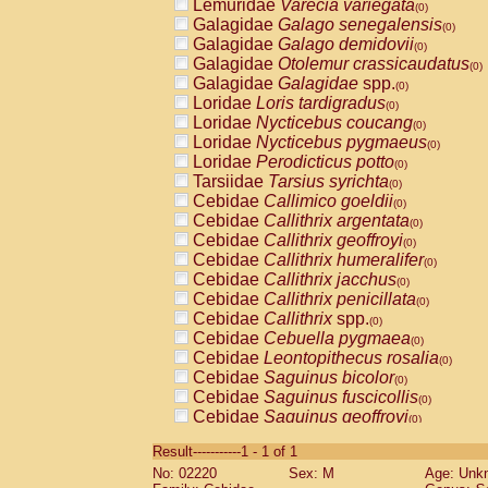
Lemuridae
Varecia variegata
(0)
Galagidae
Galago senegalensis
(0)
Galagidae
Galago demidovii
(0)
Galagidae
Otolemur crassicaudatus
(0)
Galagidae
Galagidae
spp.
(0)
Loridae
Loris tardigradus
(0)
Loridae
Nycticebus coucang
(0)
Loridae
Nycticebus pygmaeus
(0)
Loridae
Perodicticus potto
(0)
Tarsiidae
Tarsius syrichta
(0)
Cebidae
Callimico goeldii
(0)
Cebidae
Callithrix argentata
(0)
Cebidae
Callithrix geoffroyi
(0)
Cebidae
Callithrix humeralifer
(0)
Cebidae
Callithrix jacchus
(0)
Cebidae
Callithrix penicillata
(0)
Cebidae
Callithrix
spp.
(0)
Cebidae
Cebuella pygmaea
(0)
Cebidae
Leontopithecus rosalia
(0)
Cebidae
Saguinus bicolor
(0)
Cebidae
Saguinus fuscicollis
(0)
Cebidae
Saguinus geoffroyi
(0)
Cebidae
Saguinus imperator
(0)
Result-----------1 - 1 of 1
Cebidae
Saguinus labiatus
(0)
No: 02220
Sex: M
Age: Unk
Cebidae
Saguinus leucopus
(0)