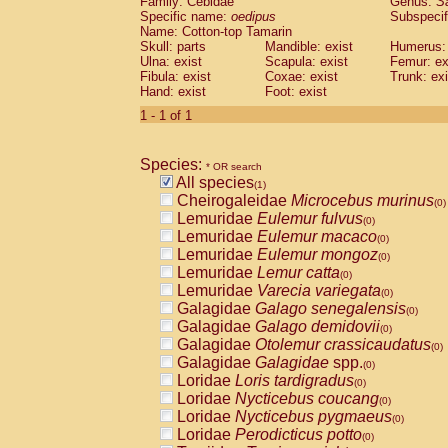
Family: Cebidae
Genus:
S
Cebidae
Saguinus midas
(0)
Specific name:
oedipus
Subspecif
Cebidae
Saguinus mystax
(0)
Name: Cotton-top Tamarin
Cebidae
Saguinus nigricollis
Skull: parts
Mandible: exist
(0)
Humerus: 
Cebidae
Saguinus oedipus
Ulna: exist
Scapula: exist
Femur: ex
(1)
Fibula: exist
Coxae: exist
Trunk: exi
Cebidae
Saguinus weddelli
(0)
Hand: exist
Foot: exist
Cebidae
Saguinus
spp.
(0)
Cebidae
Aotus trivirgatus
1 - 1 of 1
(0)
Cebidae
Cebus albifrons
(0)
Cebidae
Cebus apella
(0)
Species:
Cebidae
Cebus capucinus
* OR search
(0)
All species
Cebidae
Cebus nigrivittatus
(1)
(0)
Cheirogaleidae
Microcebus murinus
Cebidae
Cebus
spp.
(0)
(0)
Lemuridae
Eulemur fulvus
Cebidae
Saimiri boliviensis
(0)
(0)
Lemuridae
Eulemur macaco
Cebidae
Saimiri sciureus
(0)
(0)
Lemuridae
Eulemur mongoz
Atelidae
Alouatta caraya
(0)
(0)
Lemuridae
Lemur catta
Atelidae
Alouatta fusca
(0)
(0)
Lemuridae
Varecia variegata
Atelidae
Alouatta seniculus
(0)
(0)
Galagidae
Galago senegalensis
Atelidae
Alouatta
spp.
(0)
(0)
Galagidae
Galago demidovii
Atelidae
Ateles belzebuth
(0)
(0)
Galagidae
Otolemur crassicaudatus
Atelidae
Ateles geoffroyi
(0)
(0)
Galagidae
Galagidae
spp.
Atelidae
Ateles paniscus
(0)
(0)
Loridae
Loris tardigradus
Atelidae
Ateles
spp.
(0)
(0)
Loridae
Nycticebus coucang
Atelidae
Lagothrix lagothricha
(0)
(0)
Loridae
Nycticebus pygmaeus
Atelidae
Lagothrix lagothricha cana
(0)
(0)
Loridae
Perodicticus potto
Pitheciidae
Cacajao calvus rubicundu
(0)