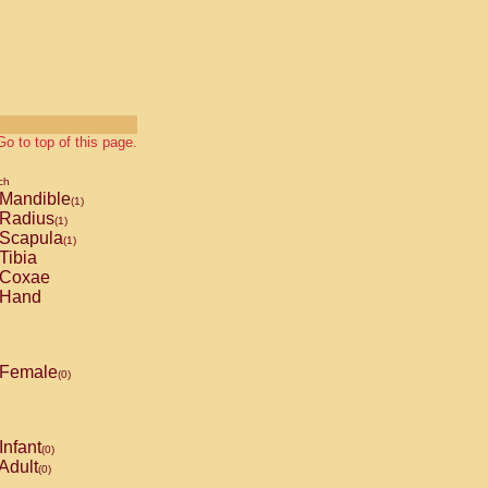
Go to top of this page.
ch
Mandible
(1)
Radius
(1)
Scapula
(1)
Tibia
Coxae
Hand
Female
(0)
Infant
(0)
Adult
(0)