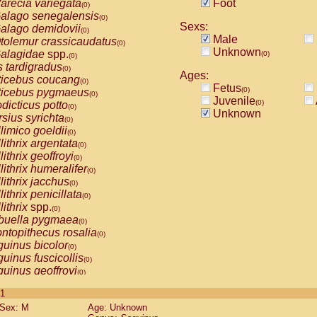
arecia variegata
Foot
(0)
alago senegalensis
(0)
Sexs:
alago demidovii
(0)
Male
tolemur crassicaudatus
(0)
Unknown
alagidae
spp.
(0)
(0)
s tardigradus
(0)
Ages:
ticebus coucang
(0)
Fetus
(0)
ticebus pygmaeus
(0)
Juvenile
(0)
dicticus potto
(0)
Unknown
rsius syrichta
(0)
limico goeldii
(0)
lithrix argentata
(0)
lithrix geoffroyi
(0)
lithrix humeralifer
(0)
lithrix jacchus
(0)
lithrix penicillata
(0)
lithrix
spp.
(0)
buella pygmaea
(0)
ntopithecus rosalia
(0)
uinus bicolor
(0)
uinus fuscicollis
(0)
uinus geoffroyi
(0)
uinus imperator
(0)
 1
uinus labiatus
(0)
Sex: M
Age: Unknown
guinus leucopus
(0)