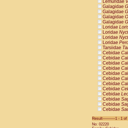
Lemuridae
V
Galagidae
G
Galagidae
G
Galagidae
O
Galagidae
G
Loridae
Lori
Loridae
Nyc
Loridae
Nyc
Loridae
Pero
Tarsiidae
Ta
Cebidae
Cal
Cebidae
Cal
Cebidae
Cal
Cebidae
Cal
Cebidae
Cal
Cebidae
Cal
Cebidae
Cal
Cebidae
Ce
Cebidae
Leo
Cebidae
Sag
Cebidae
Sag
Cebidae
Sag
Cebidae
Sag
Result-----------1 - 1 of
Cebidae
Sag
No: 02220
Cebidae
Sa