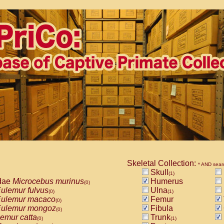
Skeletal Collection:
* AND sear
Skull
(1)
dae
Microcebus murinus
Humerus
(0)
ulemur fulvus
Ulna
(0)
(1)
ulemur macaco
Femur
(0)
ulemur mongoz
Fibula
(0)
emur catta
Trunk
(0)
(1)