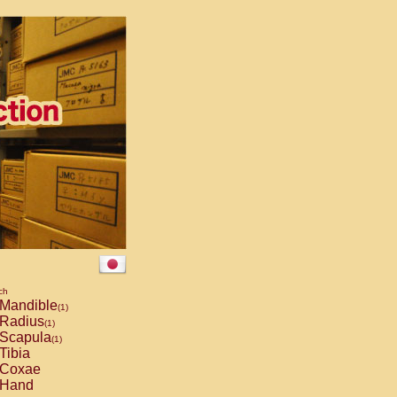
ch
Mandible
(1)
Radius
(1)
Scapula
(1)
Tibia
Coxae
Hand