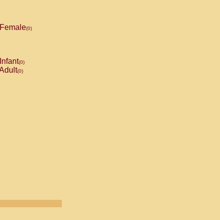
Female
(0)
Infant
(0)
Adult
(0)