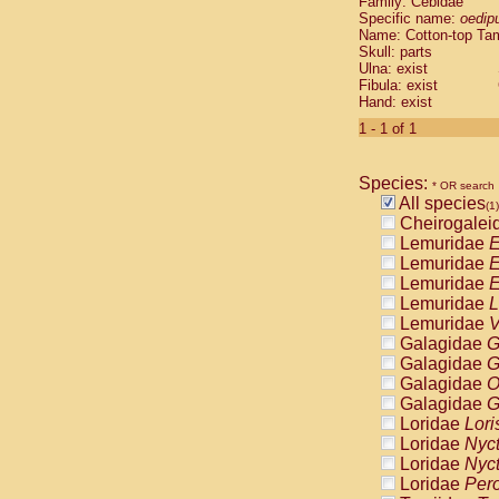
Family: Cebidae
Cebidae
Sa
Specific name:
oedip
Cebidae
Sa
Name: Cotton-top Ta
Cebidae
Sag
Skull: parts
Cebidae
Sa
Ulna: exist
Fibula: exist
Cebidae
Sag
Hand: exist
Cebidae
Sa
Cebidae
Aot
1 - 1 of 1
Cebidae
Ceb
Cebidae
Ceb
Species:
Cebidae
Ce
* OR search
All species
Cebidae
Ceb
(1)
Cheirogalei
Cebidae
Ce
Lemuridae
E
Cebidae
Sai
Lemuridae
E
Cebidae
Sai
Lemuridae
E
Atelidae
Alo
Lemuridae
L
Atelidae
Alo
Lemuridae
V
Atelidae
Alo
Galagidae
G
Atelidae
Alo
Galagidae
G
Atelidae
Ate
Galagidae
O
Atelidae
Ate
Galagidae
G
Atelidae
Ate
Loridae
Lori
Atelidae
Ate
Loridae
Nyc
Atelidae
Lag
Loridae
Nyc
Atelidae
Lag
Loridae
Pero
Pitheciidae