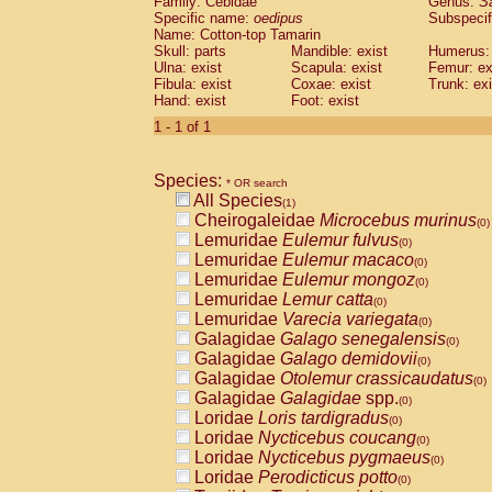
Family: Cebidae
Genus:
S
Cebidae
Saguinus midas
(0)
Specific name:
oedipus
Subspecif
Cebidae
Saguinus mystax
(0)
Name: Cotton-top Tamarin
Cebidae
Saguinus nigricollis
Skull: parts
Mandible: exist
(0)
Humerus: 
Cebidae
Saguinus oedipus
Ulna: exist
Scapula: exist
Femur: ex
(1)
Fibula: exist
Coxae: exist
Trunk: exi
Cebidae
Saguinus weddelli
(0)
Hand: exist
Foot: exist
Cebidae
Saguinus
spp.
(0)
Cebidae
Aotus trivirgatus
1 - 1 of 1
(0)
Cebidae
Cebus albifrons
(0)
Cebidae
Cebus apella
(0)
Species:
Cebidae
Cebus capucinus
* OR search
(0)
All Species
Cebidae
Cebus nigrivittatus
(1)
(0)
Cheirogaleidae
Microcebus murinus
Cebidae
Cebus
spp.
(0)
(0)
Lemuridae
Eulemur fulvus
Cebidae
Saimiri boliviensis
(0)
(0)
Lemuridae
Eulemur macaco
Cebidae
Saimiri sciureus
(0)
(0)
Lemuridae
Eulemur mongoz
Atelidae
Alouatta caraya
(0)
(0)
Lemuridae
Lemur catta
Atelidae
Alouatta fusca
(0)
(0)
Lemuridae
Varecia variegata
Atelidae
Alouatta seniculus
(0)
(0)
Galagidae
Galago senegalensis
Atelidae
Alouatta
spp.
(0)
(0)
Galagidae
Galago demidovii
Atelidae
Ateles belzebuth
(0)
(0)
Galagidae
Otolemur crassicaudatus
Atelidae
Ateles geoffroyi
(0)
(0)
Galagidae
Galagidae
spp.
Atelidae
Ateles paniscus
(0)
(0)
Loridae
Loris tardigradus
Atelidae
Ateles
spp.
(0)
(0)
Loridae
Nycticebus coucang
Atelidae
Lagothrix lagothricha
(0)
(0)
Loridae
Nycticebus pygmaeus
Atelidae
Lagothrix lagothricha cana
(0)
(0)
Loridae
Perodicticus potto
Pitheciidae
Cacajao calvus rubicundu
(0)