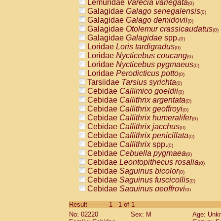
Lemuridae
Varecia variegata
(0)
Galagidae
Galago senegalensis
(0)
Galagidae
Galago demidovii
(0)
Galagidae
Otolemur crassicaudatus
(0)
Galagidae
Galagidae
spp.
(0)
Loridae
Loris tardigradus
(0)
Loridae
Nycticebus coucang
(0)
Loridae
Nycticebus pygmaeus
(0)
Loridae
Perodicticus potto
(0)
Tarsiidae
Tarsius syrichta
(0)
Cebidae
Callimico goeldii
(0)
Cebidae
Callithrix argentata
(0)
Cebidae
Callithrix geoffroyi
(0)
Cebidae
Callithrix humeralifer
(0)
Cebidae
Callithrix jacchus
(0)
Cebidae
Callithrix penicillata
(0)
Cebidae
Callithrix
spp.
(0)
Cebidae
Cebuella pygmaea
(0)
Cebidae
Leontopithecus rosalia
(0)
Cebidae
Saguinus bicolor
(0)
Cebidae
Saguinus fuscicollis
(0)
Cebidae
Saguinus geoffroyi
(0)
Cebidae
Saguinus imperator
(0)
Result-----------1 - 1 of 1
Cebidae
Saguinus labiatus
(0)
No: 02220
Sex: M
Age: Unk
Cebidae
Saguinus leucopus
(0)