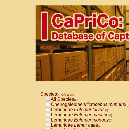
Species:
* OR search
All Species
(1)
Cheirogaleidae
Microcebus murinus
(0)
Lemuridae
Eulemur fulvus
(0)
Lemuridae
Eulemur macaco
(0)
Lemuridae
Eulemur mongoz
(0)
Lemuridae
Lemur catta
(0)