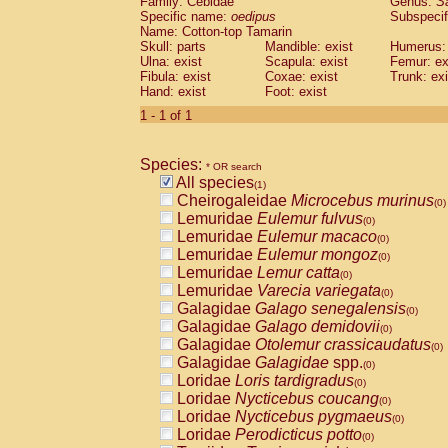
Family: Cebidae
Genus:
S
Cebidae
Saguinus midas
(0)
Specific name:
oedipus
Subspecif
Cebidae
Saguinus mystax
(0)
Name: Cotton-top Tamarin
Cebidae
Saguinus nigricollis
Skull: parts
Mandible: exist
(0)
Humerus: 
Cebidae
Saguinus oedipus
Ulna: exist
Scapula: exist
Femur: ex
(1)
Fibula: exist
Coxae: exist
Trunk: exi
Cebidae
Saguinus weddelli
(0)
Hand: exist
Foot: exist
Cebidae
Saguinus
spp.
(0)
Cebidae
Aotus trivirgatus
1 - 1 of 1
(0)
Cebidae
Cebus albifrons
(0)
Cebidae
Cebus apella
(0)
Species:
Cebidae
Cebus capucinus
* OR search
(0)
All species
Cebidae
Cebus nigrivittatus
(1)
(0)
Cheirogaleidae
Microcebus murinus
Cebidae
Cebus
spp.
(0)
(0)
Lemuridae
Eulemur fulvus
Cebidae
Saimiri boliviensis
(0)
(0)
Lemuridae
Eulemur macaco
Cebidae
Saimiri sciureus
(0)
(0)
Lemuridae
Eulemur mongoz
Atelidae
Alouatta caraya
(0)
(0)
Lemuridae
Lemur catta
Atelidae
Alouatta fusca
(0)
(0)
Lemuridae
Varecia variegata
Atelidae
Alouatta seniculus
(0)
(0)
Galagidae
Galago senegalensis
Atelidae
Alouatta
spp.
(0)
(0)
Galagidae
Galago demidovii
Atelidae
Ateles belzebuth
(0)
(0)
Galagidae
Otolemur crassicaudatus
Atelidae
Ateles geoffroyi
(0)
(0)
Galagidae
Galagidae
spp.
Atelidae
Ateles paniscus
(0)
(0)
Loridae
Loris tardigradus
Atelidae
Ateles
spp.
(0)
(0)
Loridae
Nycticebus coucang
Atelidae
Lagothrix lagothricha
(0)
(0)
Loridae
Nycticebus pygmaeus
Atelidae
Lagothrix lagothricha cana
(0)
(0)
Loridae
Perodicticus potto
Pitheciidae
Cacajao calvus rubicundu
(0)