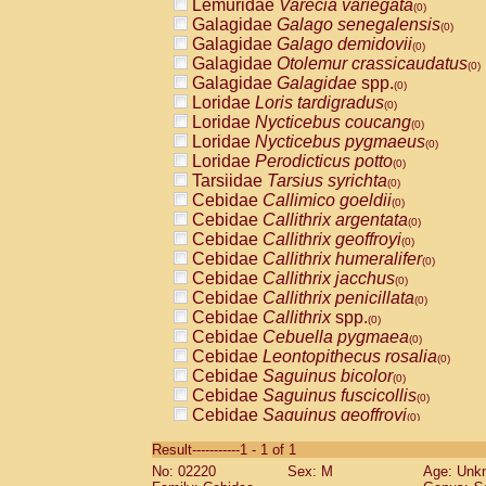
Lemuridae
Varecia variegata
(0)
Galagidae
Galago senegalensis
(0)
Galagidae
Galago demidovii
(0)
Galagidae
Otolemur crassicaudatus
(0)
Galagidae
Galagidae
spp.
(0)
Loridae
Loris tardigradus
(0)
Loridae
Nycticebus coucang
(0)
Loridae
Nycticebus pygmaeus
(0)
Loridae
Perodicticus potto
(0)
Tarsiidae
Tarsius syrichta
(0)
Cebidae
Callimico goeldii
(0)
Cebidae
Callithrix argentata
(0)
Cebidae
Callithrix geoffroyi
(0)
Cebidae
Callithrix humeralifer
(0)
Cebidae
Callithrix jacchus
(0)
Cebidae
Callithrix penicillata
(0)
Cebidae
Callithrix
spp.
(0)
Cebidae
Cebuella pygmaea
(0)
Cebidae
Leontopithecus rosalia
(0)
Cebidae
Saguinus bicolor
(0)
Cebidae
Saguinus fuscicollis
(0)
Cebidae
Saguinus geoffroyi
(0)
Cebidae
Saguinus imperator
(0)
Result-----------1 - 1 of 1
Cebidae
Saguinus labiatus
(0)
No: 02220
Sex: M
Age: Unk
Cebidae
Saguinus leucopus
(0)