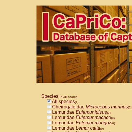
Species:
* OR search
All species
(1)
Cheirogaleidae
Microcebus murinus
(0)
Lemuridae
Eulemur fulvus
(0)
Lemuridae
Eulemur macaco
(0)
Lemuridae
Eulemur mongoz
(0)
Lemuridae
Lemur catta
(0)