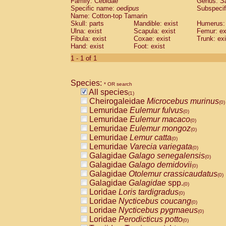
Family: Cebidae
Genus:
S
Cebidae
Saguinus midas
(0)
Specific name:
oedipus
Subspecif
Cebidae
Saguinus mystax
(0)
Name: Cotton-top Tamarin
Cebidae
Saguinus nigricollis
Skull: parts
Mandible: exist
(0)
Humerus: 
Cebidae
Saguinus oedipus
Ulna: exist
Scapula: exist
Femur: ex
(1)
Fibula: exist
Coxae: exist
Trunk: exi
Cebidae
Saguinus weddelli
(0)
Hand: exist
Foot: exist
Cebidae
Saguinus
spp.
(0)
Cebidae
Aotus trivirgatus
1 - 1 of 1
(0)
Cebidae
Cebus albifrons
(0)
Cebidae
Cebus apella
(0)
Species:
Cebidae
Cebus capucinus
* OR search
(0)
All species
Cebidae
Cebus nigrivittatus
(1)
(0)
Cheirogaleidae
Microcebus murinus
Cebidae
Cebus
spp.
(0)
(0)
Lemuridae
Eulemur fulvus
Cebidae
Saimiri boliviensis
(0)
(0)
Lemuridae
Eulemur macaco
Cebidae
Saimiri sciureus
(0)
(0)
Lemuridae
Eulemur mongoz
Atelidae
Alouatta caraya
(0)
(0)
Lemuridae
Lemur catta
Atelidae
Alouatta fusca
(0)
(0)
Lemuridae
Varecia variegata
Atelidae
Alouatta seniculus
(0)
(0)
Galagidae
Galago senegalensis
Atelidae
Alouatta
spp.
(0)
(0)
Galagidae
Galago demidovii
Atelidae
Ateles belzebuth
(0)
(0)
Galagidae
Otolemur crassicaudatus
Atelidae
Ateles geoffroyi
(0)
(0)
Galagidae
Galagidae
spp.
Atelidae
Ateles paniscus
(0)
(0)
Loridae
Loris tardigradus
Atelidae
Ateles
spp.
(0)
(0)
Loridae
Nycticebus coucang
Atelidae
Lagothrix lagothricha
(0)
(0)
Loridae
Nycticebus pygmaeus
Atelidae
Lagothrix lagothricha cana
(0)
(0)
Loridae
Perodicticus potto
Pitheciidae
Cacajao calvus rubicundu
(0)