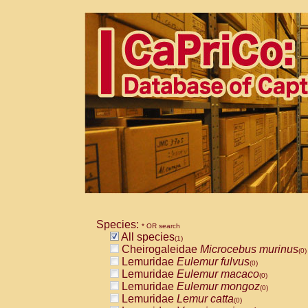
Species:
* OR search
All species
(1)
Cheirogaleidae
Microcebus murinus
(0)
Lemuridae
Eulemur fulvus
(0)
Lemuridae
Eulemur macaco
(0)
Lemuridae
Eulemur mongoz
(0)
Lemuridae
Lemur catta
(0)