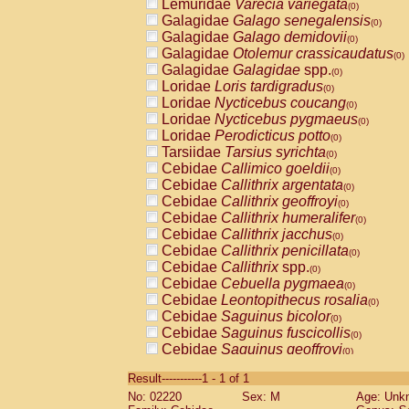
Lemuridae
Varecia variegata
(0)
Galagidae
Galago senegalensis
(0)
Galagidae
Galago demidovii
(0)
Galagidae
Otolemur crassicaudatus
(0)
Galagidae
Galagidae
spp.
(0)
Loridae
Loris tardigradus
(0)
Loridae
Nycticebus coucang
(0)
Loridae
Nycticebus pygmaeus
(0)
Loridae
Perodicticus potto
(0)
Tarsiidae
Tarsius syrichta
(0)
Cebidae
Callimico goeldii
(0)
Cebidae
Callithrix argentata
(0)
Cebidae
Callithrix geoffroyi
(0)
Cebidae
Callithrix humeralifer
(0)
Cebidae
Callithrix jacchus
(0)
Cebidae
Callithrix penicillata
(0)
Cebidae
Callithrix
spp.
(0)
Cebidae
Cebuella pygmaea
(0)
Cebidae
Leontopithecus rosalia
(0)
Cebidae
Saguinus bicolor
(0)
Cebidae
Saguinus fuscicollis
(0)
Cebidae
Saguinus geoffroyi
(0)
Cebidae
Saguinus imperator
(0)
Result-----------1 - 1 of 1
Cebidae
Saguinus labiatus
(0)
No: 02220
Sex: M
Age: Unk
Cebidae
Saguinus leucopus
(0)