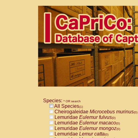
Species:
* OR search
All Species
(1)
Cheirogaleidae
Microcebus murinus
(0)
Lemuridae
Eulemur fulvus
(0)
Lemuridae
Eulemur macaco
(0)
Lemuridae
Eulemur mongoz
(0)
Lemuridae
Lemur catta
(0)