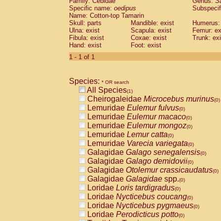
Family: Cebidae
Genus:
S
Cebidae
Saguinus midas
(0)
Specific name:
oedipus
Subspecif
Cebidae
Saguinus mystax
(0)
Name: Cotton-top Tamarin
Cebidae
Saguinus nigricollis
Skull: parts
Mandible: exist
(0)
Humerus: 
Cebidae
Saguinus oedipus
Ulna: exist
Scapula: exist
Femur: ex
(1)
Fibula: exist
Coxae: exist
Trunk: exi
Cebidae
Saguinus weddelli
(0)
Hand: exist
Foot: exist
Cebidae
Saguinus
spp.
(0)
Cebidae
Aotus trivirgatus
1 - 1 of 1
(0)
Cebidae
Cebus albifrons
(0)
Cebidae
Cebus apella
(0)
Species:
Cebidae
Cebus capucinus
* OR search
(0)
All Species
Cebidae
Cebus nigrivittatus
(1)
(0)
Cheirogaleidae
Microcebus murinus
Cebidae
Cebus
spp.
(0)
(0)
Lemuridae
Eulemur fulvus
Cebidae
Saimiri boliviensis
(0)
(0)
Lemuridae
Eulemur macaco
Cebidae
Saimiri sciureus
(0)
(0)
Lemuridae
Eulemur mongoz
Atelidae
Alouatta caraya
(0)
(0)
Lemuridae
Lemur catta
Atelidae
Alouatta fusca
(0)
(0)
Lemuridae
Varecia variegata
Atelidae
Alouatta seniculus
(0)
(0)
Galagidae
Galago senegalensis
Atelidae
Alouatta
spp.
(0)
(0)
Galagidae
Galago demidovii
Atelidae
Ateles belzebuth
(0)
(0)
Galagidae
Otolemur crassicaudatus
Atelidae
Ateles geoffroyi
(0)
(0)
Galagidae
Galagidae
spp.
Atelidae
Ateles paniscus
(0)
(0)
Loridae
Loris tardigradus
Atelidae
Ateles
spp.
(0)
(0)
Loridae
Nycticebus coucang
Atelidae
Lagothrix lagothricha
(0)
(0)
Loridae
Nycticebus pygmaeus
Atelidae
Lagothrix lagothricha cana
(0)
(0)
Loridae
Perodicticus potto
Pitheciidae
Cacajao calvus rubicundu
(0)