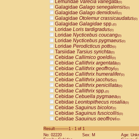
Lemuridae
Varecia variegata
(0)
Galagidae
Galago senegalensis
(0)
Galagidae
Galago demidovii
(0)
Galagidae
Otolemur crassicaudatus
(0)
Galagidae
Galagidae
spp.
(0)
Loridae
Loris tardigradus
(0)
Loridae
Nycticebus coucang
(0)
Loridae
Nycticebus pygmaeus
(0)
Loridae
Perodicticus potto
(0)
Tarsiidae
Tarsius syrichta
(0)
Cebidae
Callimico goeldii
(0)
Cebidae
Callithrix argentata
(0)
Cebidae
Callithrix geoffroyi
(0)
Cebidae
Callithrix humeralifer
(0)
Cebidae
Callithrix jacchus
(0)
Cebidae
Callithrix penicillata
(0)
Cebidae
Callithrix
spp.
(0)
Cebidae
Cebuella pygmaea
(0)
Cebidae
Leontopithecus rosalia
(0)
Cebidae
Saguinus bicolor
(0)
Cebidae
Saguinus fuscicollis
(0)
Cebidae
Saguinus geoffroyi
(0)
Cebidae
Saguinus imperator
(0)
Result-----------1 - 1 of 1
Cebidae
Saguinus labiatus
(0)
No: 02220
Sex: M
Age: Unk
Cebidae
Saguinus leucopus
(0)