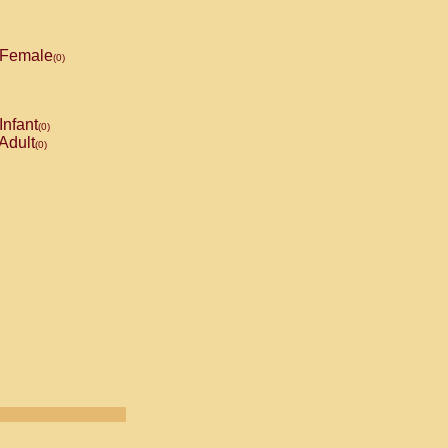
Female
(0)
Infant
(0)
Adult
(0)