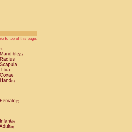
Go to top of this page.
ch
Mandible
(1)
Radius
Scapula
Tibia
Coxae
Hand
(1)
Female
(0)
Infant
(0)
Adult
(0)