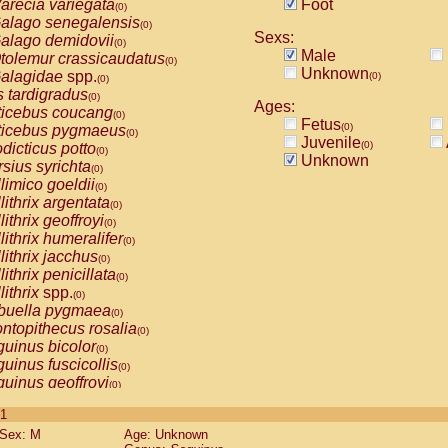
arecia variegata
Foot
(0)
alago senegalensis
(0)
Sexs:
alago demidovii
(0)
Male
tolemur crassicaudatus
(0)
Unknown
alagidae
spp.
(0)
(0)
s tardigradus
(0)
Ages:
ticebus coucang
(0)
Fetus
(0)
ticebus pygmaeus
(0)
Juvenile
(0)
dicticus potto
(0)
Unknown
rsius syrichta
(0)
limico goeldii
(0)
lithrix argentata
(0)
lithrix geoffroyi
(0)
lithrix humeralifer
(0)
lithrix jacchus
(0)
lithrix penicillata
(0)
lithrix
spp.
(0)
buella pygmaea
(0)
ntopithecus rosalia
(0)
uinus bicolor
(0)
uinus fuscicollis
(0)
uinus geoffroyi
(0)
uinus imperator
(0)
 1
uinus labiatus
(0)
Sex: M
Age: Unknown
guinus leucopus
(0)