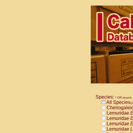
Species:
* OR search
All Species
(1
Cheirogalei
Lemuridae
E
Lemuridae
E
Lemuridae
E
Lemuridae
L