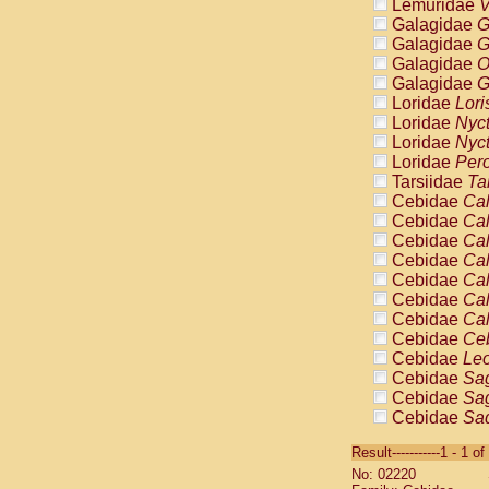
Lemuridae
V
Galagidae
G
Galagidae
G
Galagidae
O
Galagidae
G
Loridae
Lori
Loridae
Nyc
Loridae
Nyc
Loridae
Pero
Tarsiidae
Ta
Cebidae
Cal
Cebidae
Cal
Cebidae
Cal
Cebidae
Cal
Cebidae
Cal
Cebidae
Cal
Cebidae
Cal
Cebidae
Ce
Cebidae
Leo
Cebidae
Sag
Cebidae
Sag
Cebidae
Sag
Cebidae
Sag
Result-----------1 - 1 of
Cebidae
Sag
No: 02220
Cebidae
Sa