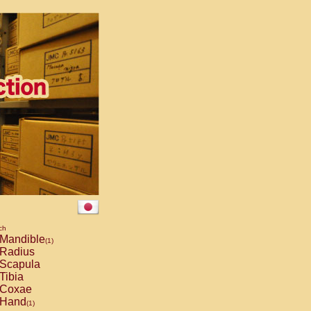
ch
Mandible
(1)
Radius
Scapula
Tibia
Coxae
Hand
(1)