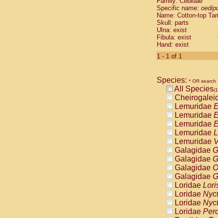
Family: Cebidae
Cebidae
Sa
Specific name:
oedip
Cebidae
Sa
Name: Cotton-top Ta
Cebidae
Sag
Skull: parts
Cebidae
Sa
Ulna: exist
Fibula: exist
Cebidae
Sag
Hand: exist
Cebidae
Sa
Cebidae
Aot
1 - 1 of 1
Cebidae
Ceb
Cebidae
Ceb
Species:
Cebidae
Ce
* OR search
All Species
Cebidae
Ceb
(1
Cheirogalei
Cebidae
Ce
Lemuridae
E
Cebidae
Sai
Lemuridae
E
Cebidae
Sai
Lemuridae
E
Atelidae
Alo
Lemuridae
L
Atelidae
Alo
Lemuridae
V
Atelidae
Alo
Galagidae
G
Atelidae
Alo
Galagidae
G
Atelidae
Ate
Galagidae
O
Atelidae
Ate
Galagidae
G
Atelidae
Ate
Loridae
Lori
Atelidae
Ate
Loridae
Nyc
Atelidae
Lag
Loridae
Nyc
Atelidae
Lag
Loridae
Pero
Pitheciidae