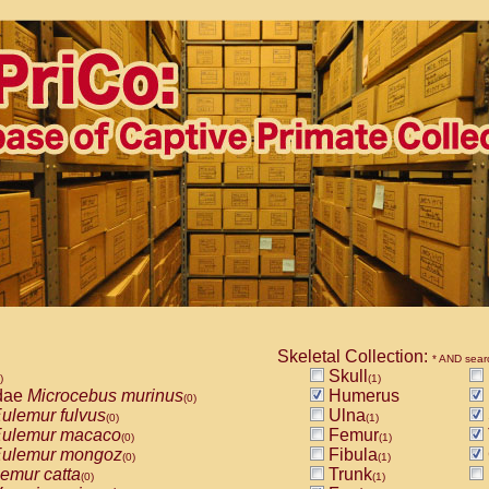
Skeletal Collection:
* AND sear
Skull
)
(1)
dae
Microcebus murinus
Humerus
(0)
ulemur fulvus
Ulna
(0)
(1)
ulemur macaco
Femur
(0)
(1)
ulemur mongoz
Fibula
(0)
(1)
emur catta
Trunk
(0)
(1)