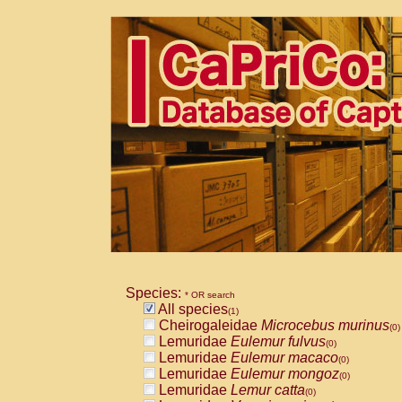
Species:
* OR search
All species
(1)
Cheirogaleidae
Microcebus murinus
(0)
Lemuridae
Eulemur fulvus
(0)
Lemuridae
Eulemur macaco
(0)
Lemuridae
Eulemur mongoz
(0)
Lemuridae
Lemur catta
(0)