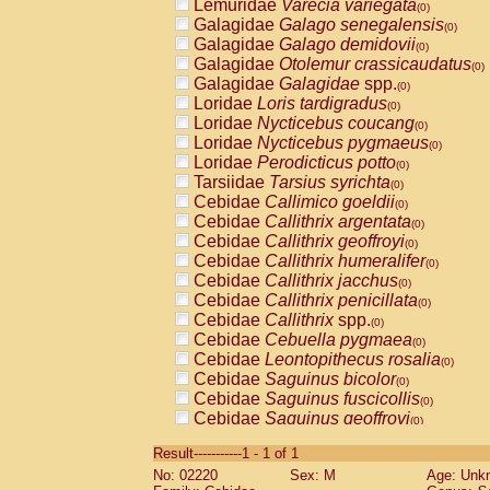
Lemuridae
Varecia variegata
(0)
Galagidae
Galago senegalensis
(0)
Galagidae
Galago demidovii
(0)
Galagidae
Otolemur crassicaudatus
(0)
Galagidae
Galagidae
spp.
(0)
Loridae
Loris tardigradus
(0)
Loridae
Nycticebus coucang
(0)
Loridae
Nycticebus pygmaeus
(0)
Loridae
Perodicticus potto
(0)
Tarsiidae
Tarsius syrichta
(0)
Cebidae
Callimico goeldii
(0)
Cebidae
Callithrix argentata
(0)
Cebidae
Callithrix geoffroyi
(0)
Cebidae
Callithrix humeralifer
(0)
Cebidae
Callithrix jacchus
(0)
Cebidae
Callithrix penicillata
(0)
Cebidae
Callithrix
spp.
(0)
Cebidae
Cebuella pygmaea
(0)
Cebidae
Leontopithecus rosalia
(0)
Cebidae
Saguinus bicolor
(0)
Cebidae
Saguinus fuscicollis
(0)
Cebidae
Saguinus geoffroyi
(0)
Cebidae
Saguinus imperator
(0)
Result-----------1 - 1 of 1
Cebidae
Saguinus labiatus
(0)
No: 02220
Sex: M
Age: Unk
Cebidae
Saguinus leucopus
(0)