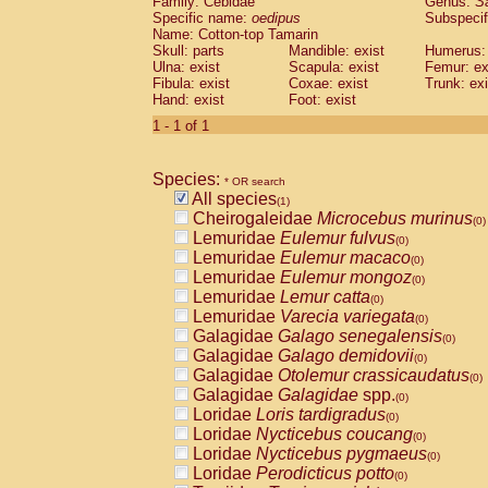
Family: Cebidae
Genus:
S
Cebidae
Saguinus midas
(0)
Specific name:
oedipus
Subspecif
Cebidae
Saguinus mystax
(0)
Name: Cotton-top Tamarin
Cebidae
Saguinus nigricollis
Skull: parts
Mandible: exist
(0)
Humerus: 
Cebidae
Saguinus oedipus
Ulna: exist
Scapula: exist
Femur: ex
(1)
Fibula: exist
Coxae: exist
Trunk: exi
Cebidae
Saguinus weddelli
(0)
Hand: exist
Foot: exist
Cebidae
Saguinus
spp.
(0)
Cebidae
Aotus trivirgatus
1 - 1 of 1
(0)
Cebidae
Cebus albifrons
(0)
Cebidae
Cebus apella
(0)
Species:
Cebidae
Cebus capucinus
* OR search
(0)
All species
Cebidae
Cebus nigrivittatus
(1)
(0)
Cheirogaleidae
Microcebus murinus
Cebidae
Cebus
spp.
(0)
(0)
Lemuridae
Eulemur fulvus
Cebidae
Saimiri boliviensis
(0)
(0)
Lemuridae
Eulemur macaco
Cebidae
Saimiri sciureus
(0)
(0)
Lemuridae
Eulemur mongoz
Atelidae
Alouatta caraya
(0)
(0)
Lemuridae
Lemur catta
Atelidae
Alouatta fusca
(0)
(0)
Lemuridae
Varecia variegata
Atelidae
Alouatta seniculus
(0)
(0)
Galagidae
Galago senegalensis
Atelidae
Alouatta
spp.
(0)
(0)
Galagidae
Galago demidovii
Atelidae
Ateles belzebuth
(0)
(0)
Galagidae
Otolemur crassicaudatus
Atelidae
Ateles geoffroyi
(0)
(0)
Galagidae
Galagidae
spp.
Atelidae
Ateles paniscus
(0)
(0)
Loridae
Loris tardigradus
Atelidae
Ateles
spp.
(0)
(0)
Loridae
Nycticebus coucang
Atelidae
Lagothrix lagothricha
(0)
(0)
Loridae
Nycticebus pygmaeus
Atelidae
Lagothrix lagothricha cana
(0)
(0)
Loridae
Perodicticus potto
Pitheciidae
Cacajao calvus rubicundu
(0)