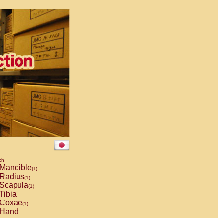
ch
Mandible
(1)
Radius
(1)
Scapula
(1)
Tibia
Coxae
(1)
Hand