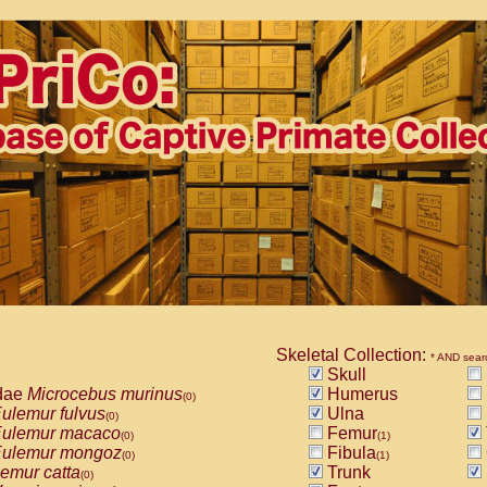
Skeletal Collection:
* AND sear
Skull
dae
Microcebus murinus
Humerus
(0)
ulemur fulvus
Ulna
(0)
ulemur macaco
Femur
(0)
(1)
ulemur mongoz
Fibula
(0)
(1)
emur catta
Trunk
(0)