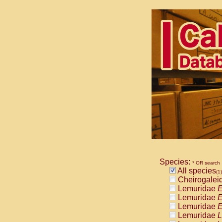
Species:
* OR search
All species
(1)
Cheirogalei
Lemuridae
E
Lemuridae
E
Lemuridae
E
Lemuridae
L