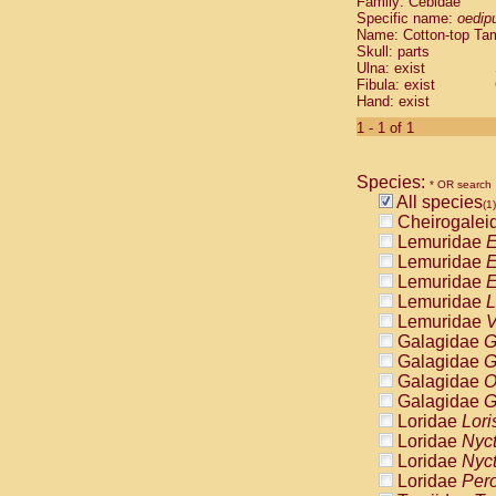
Family: Cebidae
Cebidae
Sa
Specific name:
oedip
Cebidae
Sa
Name: Cotton-top Ta
Cebidae
Sag
Skull: parts
Cebidae
Sa
Ulna: exist
Fibula: exist
Cebidae
Sag
Hand: exist
Cebidae
Sa
Cebidae
Aot
1 - 1 of 1
Cebidae
Ceb
Cebidae
Ceb
Species:
Cebidae
Ce
* OR search
All species
Cebidae
Ceb
(1)
Cheirogalei
Cebidae
Ce
Lemuridae
E
Cebidae
Sai
Lemuridae
E
Cebidae
Sai
Lemuridae
E
Atelidae
Alo
Lemuridae
L
Atelidae
Alo
Lemuridae
V
Atelidae
Alo
Galagidae
G
Atelidae
Alo
Galagidae
G
Atelidae
Ate
Galagidae
O
Atelidae
Ate
Galagidae
G
Atelidae
Ate
Loridae
Lori
Atelidae
Ate
Loridae
Nyc
Atelidae
Lag
Loridae
Nyc
Atelidae
Lag
Loridae
Pero
Pitheciidae