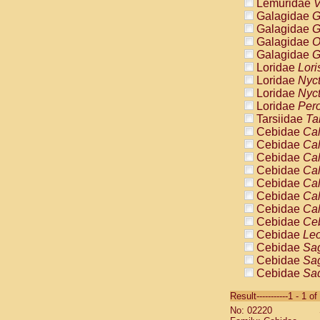
Lemuridae
V
Galagidae
G
Galagidae
G
Galagidae
O
Galagidae
G
Loridae
Lori
Loridae
Nyc
Loridae
Nyc
Loridae
Pero
Tarsiidae
Ta
Cebidae
Cal
Cebidae
Cal
Cebidae
Cal
Cebidae
Cal
Cebidae
Cal
Cebidae
Cal
Cebidae
Cal
Cebidae
Ce
Cebidae
Leo
Cebidae
Sag
Cebidae
Sag
Cebidae
Sag
Cebidae
Sag
Result-----------1 - 1 of
Cebidae
Sag
No: 02220
Cebidae
Sa