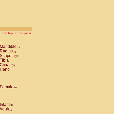
Go to top of this page.
ch
Mandible
(1)
Radius
(1)
Scapula
(1)
Tibia
Coxae
(1)
Hand
Female
(0)
Infant
(0)
Adult
(0)