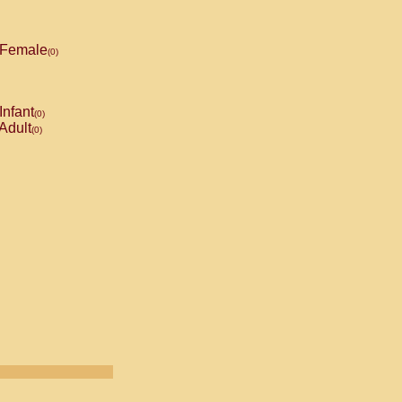
Female
(0)
Infant
(0)
Adult
(0)