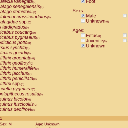
arecia variegata
Foot
(0)
alago senegalensis
(0)
Sexs:
alago demidovii
(0)
Male
tolemur crassicaudatus
(0)
Unknown
alagidae
spp.
(0)
(0)
s tardigradus
(0)
Ages:
ticebus coucang
(0)
Fetus
(0)
ticebus pygmaeus
(0)
Juvenile
(0)
dicticus potto
(0)
Unknown
rsius syrichta
(0)
limico goeldii
(0)
lithrix argentata
(0)
lithrix geoffroyi
(0)
lithrix humeralifer
(0)
lithrix jacchus
(0)
lithrix penicillata
(0)
lithrix
spp.
(0)
buella pygmaea
(0)
ntopithecus rosalia
(0)
uinus bicolor
(0)
uinus fuscicollis
(0)
uinus geoffroyi
(0)
uinus imperator
(0)
 1
uinus labiatus
(0)
Sex: M
Age: Unknown
guinus leucopus
(0)