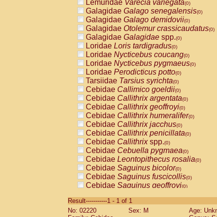
Lemuridae
Varecia variegata
(0)
Galagidae
Galago senegalensis
(0)
Galagidae
Galago demidovii
(0)
Galagidae
Otolemur crassicaudatus
(0)
Galagidae
Galagidae
spp.
(0)
Loridae
Loris tardigradus
(0)
Loridae
Nycticebus coucang
(0)
Loridae
Nycticebus pygmaeus
(0)
Loridae
Perodicticus potto
(0)
Tarsiidae
Tarsius syrichta
(0)
Cebidae
Callimico goeldii
(0)
Cebidae
Callithrix argentata
(0)
Cebidae
Callithrix geoffroyi
(0)
Cebidae
Callithrix humeralifer
(0)
Cebidae
Callithrix jacchus
(0)
Cebidae
Callithrix penicillata
(0)
Cebidae
Callithrix
spp.
(0)
Cebidae
Cebuella pygmaea
(0)
Cebidae
Leontopithecus rosalia
(0)
Cebidae
Saguinus bicolor
(0)
Cebidae
Saguinus fuscicollis
(0)
Cebidae
Saguinus geoffroyi
(0)
Cebidae
Saguinus imperator
(0)
Result-----------1 - 1 of 1
Cebidae
Saguinus labiatus
(0)
No: 02220
Sex: M
Age: Unk
Cebidae
Saguinus leucopus
(0)