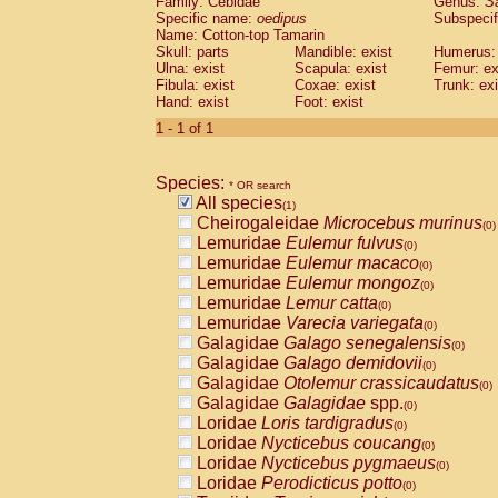
Family: Cebidae
Genus:
S
Cebidae
Saguinus midas
(0)
Specific name:
oedipus
Subspecif
Cebidae
Saguinus mystax
(0)
Name: Cotton-top Tamarin
Cebidae
Saguinus nigricollis
Skull: parts
Mandible: exist
(0)
Humerus: 
Cebidae
Saguinus oedipus
Ulna: exist
Scapula: exist
Femur: ex
(1)
Fibula: exist
Coxae: exist
Trunk: exi
Cebidae
Saguinus weddelli
(0)
Hand: exist
Foot: exist
Cebidae
Saguinus
spp.
(0)
Cebidae
Aotus trivirgatus
1 - 1 of 1
(0)
Cebidae
Cebus albifrons
(0)
Cebidae
Cebus apella
(0)
Species:
Cebidae
Cebus capucinus
* OR search
(0)
All species
Cebidae
Cebus nigrivittatus
(1)
(0)
Cheirogaleidae
Microcebus murinus
Cebidae
Cebus
spp.
(0)
(0)
Lemuridae
Eulemur fulvus
Cebidae
Saimiri boliviensis
(0)
(0)
Lemuridae
Eulemur macaco
Cebidae
Saimiri sciureus
(0)
(0)
Lemuridae
Eulemur mongoz
Atelidae
Alouatta caraya
(0)
(0)
Lemuridae
Lemur catta
Atelidae
Alouatta fusca
(0)
(0)
Lemuridae
Varecia variegata
Atelidae
Alouatta seniculus
(0)
(0)
Galagidae
Galago senegalensis
Atelidae
Alouatta
spp.
(0)
(0)
Galagidae
Galago demidovii
Atelidae
Ateles belzebuth
(0)
(0)
Galagidae
Otolemur crassicaudatus
Atelidae
Ateles geoffroyi
(0)
(0)
Galagidae
Galagidae
spp.
Atelidae
Ateles paniscus
(0)
(0)
Loridae
Loris tardigradus
Atelidae
Ateles
spp.
(0)
(0)
Loridae
Nycticebus coucang
Atelidae
Lagothrix lagothricha
(0)
(0)
Loridae
Nycticebus pygmaeus
Atelidae
Lagothrix lagothricha cana
(0)
(0)
Loridae
Perodicticus potto
Pitheciidae
Cacajao calvus rubicundu
(0)