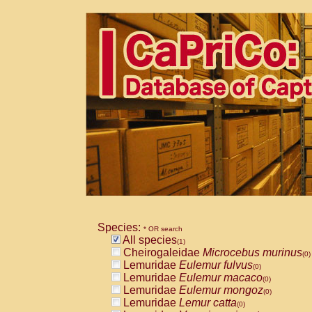
Species:
* OR search
All species
(1)
Cheirogaleidae
Microcebus murinus
(0)
Lemuridae
Eulemur fulvus
(0)
Lemuridae
Eulemur macaco
(0)
Lemuridae
Eulemur mongoz
(0)
Lemuridae
Lemur catta
(0)