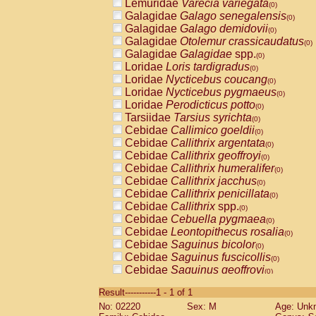
Lemuridae
Varecia variegata
(0)
Galagidae
Galago senegalensis
(0)
Galagidae
Galago demidovii
(0)
Galagidae
Otolemur crassicaudatus
(0)
Galagidae
Galagidae
spp.
(0)
Loridae
Loris tardigradus
(0)
Loridae
Nycticebus coucang
(0)
Loridae
Nycticebus pygmaeus
(0)
Loridae
Perodicticus potto
(0)
Tarsiidae
Tarsius syrichta
(0)
Cebidae
Callimico goeldii
(0)
Cebidae
Callithrix argentata
(0)
Cebidae
Callithrix geoffroyi
(0)
Cebidae
Callithrix humeralifer
(0)
Cebidae
Callithrix jacchus
(0)
Cebidae
Callithrix penicillata
(0)
Cebidae
Callithrix
spp.
(0)
Cebidae
Cebuella pygmaea
(0)
Cebidae
Leontopithecus rosalia
(0)
Cebidae
Saguinus bicolor
(0)
Cebidae
Saguinus fuscicollis
(0)
Cebidae
Saguinus geoffroyi
(0)
Cebidae
Saguinus imperator
(0)
Result-----------1 - 1 of 1
Cebidae
Saguinus labiatus
(0)
No: 02220
Sex: M
Age: Unk
Cebidae
Saguinus leucopus
(0)