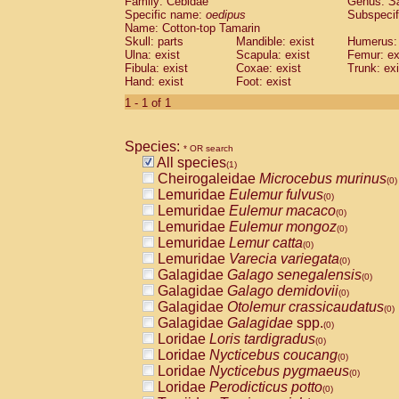
Family: Cebidae
Genus:
S
Cebidae
Saguinus midas
(0)
Specific name:
oedipus
Subspecif
Cebidae
Saguinus mystax
(0)
Name: Cotton-top Tamarin
Cebidae
Saguinus nigricollis
Skull: parts
Mandible: exist
(0)
Humerus: 
Cebidae
Saguinus oedipus
Ulna: exist
Scapula: exist
Femur: ex
(1)
Fibula: exist
Coxae: exist
Trunk: exi
Cebidae
Saguinus weddelli
(0)
Hand: exist
Foot: exist
Cebidae
Saguinus
spp.
(0)
Cebidae
Aotus trivirgatus
1 - 1 of 1
(0)
Cebidae
Cebus albifrons
(0)
Cebidae
Cebus apella
(0)
Species:
Cebidae
Cebus capucinus
* OR search
(0)
All species
Cebidae
Cebus nigrivittatus
(1)
(0)
Cheirogaleidae
Microcebus murinus
Cebidae
Cebus
spp.
(0)
(0)
Lemuridae
Eulemur fulvus
Cebidae
Saimiri boliviensis
(0)
(0)
Lemuridae
Eulemur macaco
Cebidae
Saimiri sciureus
(0)
(0)
Lemuridae
Eulemur mongoz
Atelidae
Alouatta caraya
(0)
(0)
Lemuridae
Lemur catta
Atelidae
Alouatta fusca
(0)
(0)
Lemuridae
Varecia variegata
Atelidae
Alouatta seniculus
(0)
(0)
Galagidae
Galago senegalensis
Atelidae
Alouatta
spp.
(0)
(0)
Galagidae
Galago demidovii
Atelidae
Ateles belzebuth
(0)
(0)
Galagidae
Otolemur crassicaudatus
Atelidae
Ateles geoffroyi
(0)
(0)
Galagidae
Galagidae
spp.
Atelidae
Ateles paniscus
(0)
(0)
Loridae
Loris tardigradus
Atelidae
Ateles
spp.
(0)
(0)
Loridae
Nycticebus coucang
Atelidae
Lagothrix lagothricha
(0)
(0)
Loridae
Nycticebus pygmaeus
Atelidae
Lagothrix lagothricha cana
(0)
(0)
Loridae
Perodicticus potto
Pitheciidae
Cacajao calvus rubicundu
(0)