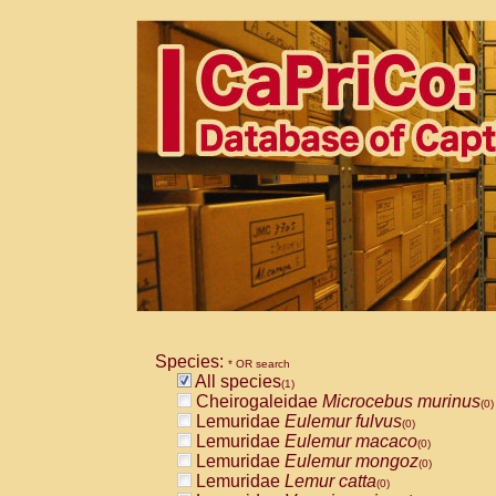
Species:
* OR search
All species
(1)
Cheirogaleidae
Microcebus murinus
(0)
Lemuridae
Eulemur fulvus
(0)
Lemuridae
Eulemur macaco
(0)
Lemuridae
Eulemur mongoz
(0)
Lemuridae
Lemur catta
(0)