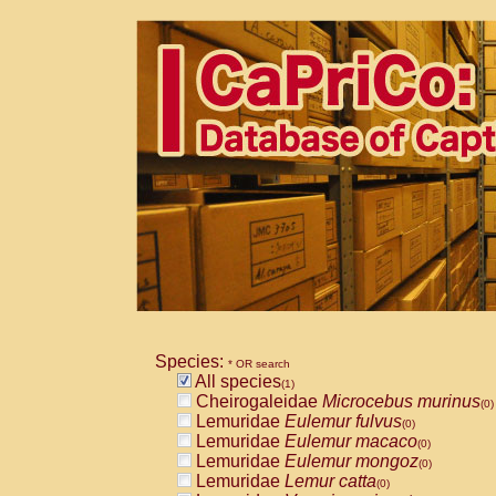
Species:
* OR search
All species
(1)
Cheirogaleidae
Microcebus murinus
(0)
Lemuridae
Eulemur fulvus
(0)
Lemuridae
Eulemur macaco
(0)
Lemuridae
Eulemur mongoz
(0)
Lemuridae
Lemur catta
(0)