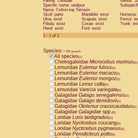
Family: Cebidae
Genus:
S
Cebidae
Saguinus midas
(0)
Specific name:
oedipus
Subspecif
Cebidae
Saguinus mystax
(0)
Name: Cotton-top Tamarin
Cebidae
Saguinus nigricollis
Skull: parts
Mandible: exist
(0)
Humerus: 
Cebidae
Saguinus oedipus
Ulna: exist
Scapula: exist
Femur: ex
(1)
Fibula: exist
Coxae: exist
Trunk: exi
Cebidae
Saguinus weddelli
(0)
Hand: exist
Foot: exist
Cebidae
Saguinus
spp.
(0)
Cebidae
Aotus trivirgatus
1 - 1 of 1
(0)
Cebidae
Cebus albifrons
(0)
Cebidae
Cebus apella
(0)
Species:
Cebidae
Cebus capucinus
* OR search
(0)
All species
Cebidae
Cebus nigrivittatus
(1)
(0)
Cheirogaleidae
Microcebus murinus
Cebidae
Cebus
spp.
(0)
(0)
Lemuridae
Eulemur fulvus
Cebidae
Saimiri boliviensis
(0)
(0)
Lemuridae
Eulemur macaco
Cebidae
Saimiri sciureus
(0)
(0)
Lemuridae
Eulemur mongoz
Atelidae
Alouatta caraya
(0)
(0)
Lemuridae
Lemur catta
Atelidae
Alouatta fusca
(0)
(0)
Lemuridae
Varecia variegata
Atelidae
Alouatta seniculus
(0)
(0)
Galagidae
Galago senegalensis
Atelidae
Alouatta
spp.
(0)
(0)
Galagidae
Galago demidovii
Atelidae
Ateles belzebuth
(0)
(0)
Galagidae
Otolemur crassicaudatus
Atelidae
Ateles geoffroyi
(0)
(0)
Galagidae
Galagidae
spp.
Atelidae
Ateles paniscus
(0)
(0)
Loridae
Loris tardigradus
Atelidae
Ateles
spp.
(0)
(0)
Loridae
Nycticebus coucang
Atelidae
Lagothrix lagothricha
(0)
(0)
Loridae
Nycticebus pygmaeus
Atelidae
Lagothrix lagothricha cana
(0)
(0)
Loridae
Perodicticus potto
Pitheciidae
Cacajao calvus rubicundu
(0)