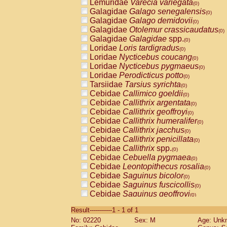
Lemuridae
Varecia variegata
(0)
Galagidae
Galago senegalensis
(0)
Galagidae
Galago demidovii
(0)
Galagidae
Otolemur crassicaudatus
(0)
Galagidae
Galagidae
spp.
(0)
Loridae
Loris tardigradus
(0)
Loridae
Nycticebus coucang
(0)
Loridae
Nycticebus pygmaeus
(0)
Loridae
Perodicticus potto
(0)
Tarsiidae
Tarsius syrichta
(0)
Cebidae
Callimico goeldii
(0)
Cebidae
Callithrix argentata
(0)
Cebidae
Callithrix geoffroyi
(0)
Cebidae
Callithrix humeralifer
(0)
Cebidae
Callithrix jacchus
(0)
Cebidae
Callithrix penicillata
(0)
Cebidae
Callithrix
spp.
(0)
Cebidae
Cebuella pygmaea
(0)
Cebidae
Leontopithecus rosalia
(0)
Cebidae
Saguinus bicolor
(0)
Cebidae
Saguinus fuscicollis
(0)
Cebidae
Saguinus geoffroyi
(0)
Cebidae
Saguinus imperator
(0)
Result-----------1 - 1 of 1
Cebidae
Saguinus labiatus
(0)
No: 02220
Sex: M
Age: Unk
Cebidae
Saguinus leucopus
(0)