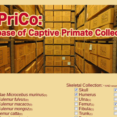
Skeletal Collection:
* AND sear
Skull
dae
Microcebus murinus
Humerus
(0)
ulemur fulvus
Ulna
(0)
(1)
ulemur macaco
Femur
(0)
(1)
ulemur mongoz
Fibula
(0)
(1)
emur catta
Trunk
(0)
(1)