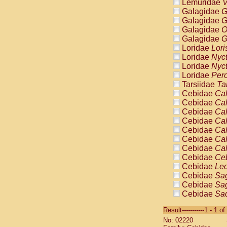
Lemuridae
V
Galagidae
G
Galagidae
G
Galagidae
O
Galagidae
G
Loridae
Lori
Loridae
Nyc
Loridae
Nyc
Loridae
Pero
Tarsiidae
Ta
Cebidae
Cal
Cebidae
Cal
Cebidae
Cal
Cebidae
Cal
Cebidae
Cal
Cebidae
Cal
Cebidae
Cal
Cebidae
Ce
Cebidae
Leo
Cebidae
Sag
Cebidae
Sag
Cebidae
Sag
Cebidae
Sag
Result-----------1 - 1 of
Cebidae
Sag
No: 02220
Cebidae
Sa