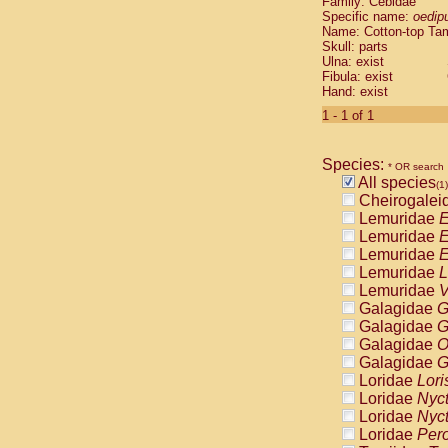
Family: Cebidae
Cebidae
Sa
Specific name:
oedip
Cebidae
Sa
Name: Cotton-top Ta
Cebidae
Sag
Skull: parts
Cebidae
Sa
Ulna: exist
Fibula: exist
Cebidae
Sag
Hand: exist
Cebidae
Sa
Cebidae
Aot
1 - 1 of 1
Cebidae
Ceb
Cebidae
Ceb
Species:
Cebidae
Ce
* OR search
All species
Cebidae
Ceb
(1)
Cheirogalei
Cebidae
Ce
Lemuridae
E
Cebidae
Sai
Lemuridae
E
Cebidae
Sai
Lemuridae
E
Atelidae
Alo
Lemuridae
L
Atelidae
Alo
Lemuridae
V
Atelidae
Alo
Galagidae
G
Atelidae
Alo
Galagidae
G
Atelidae
Ate
Galagidae
O
Atelidae
Ate
Galagidae
G
Atelidae
Ate
Loridae
Lori
Atelidae
Ate
Loridae
Nyc
Atelidae
Lag
Loridae
Nyc
Atelidae
Lag
Loridae
Pero
Pitheciidae