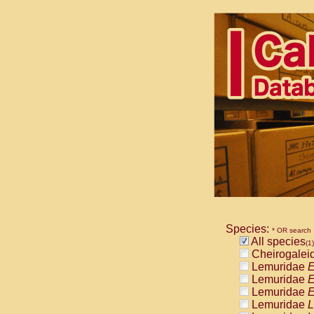
Species:
* OR search
All species
(1)
Cheirogalei
Lemuridae
E
Lemuridae
E
Lemuridae
E
Lemuridae
L