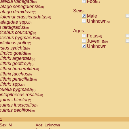
arecia variegata
Foot
(0)
(1)
alago senegalensis
(0)
Sexs:
alago demidovii
(0)
Male
tolemur crassicaudatus
(0)
Unknown
alagidae
spp.
(0)
(0)
s tardigradus
(0)
Ages:
ticebus coucang
(0)
Fetus
(0)
ticebus pygmaeus
(0)
Juvenile
(0)
dicticus potto
(0)
Unknown
rsius syrichta
(0)
limico goeldii
(0)
lithrix argentata
(0)
lithrix geoffroyi
(0)
lithrix humeralifer
(0)
lithrix jacchus
(0)
lithrix penicillata
(0)
lithrix
spp.
(0)
buella pygmaea
(0)
ntopithecus rosalia
(0)
uinus bicolor
(0)
uinus fuscicollis
(0)
uinus geoffroyi
(0)
uinus imperator
(0)
 1
uinus labiatus
(0)
Sex: M
Age: Unknown
guinus leucopus
(0)