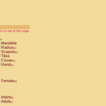
Go to top of this page.
ch
Mandible
Radius
(1)
Scapula
(1)
Tibia
Coxae
(1)
Hand
(1)
Female
(0)
Infant
(0)
Adult
(0)