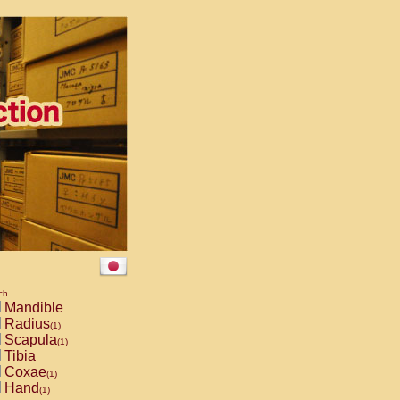
ch
Mandible
Radius
(1)
Scapula
(1)
Tibia
Coxae
(1)
Hand
(1)