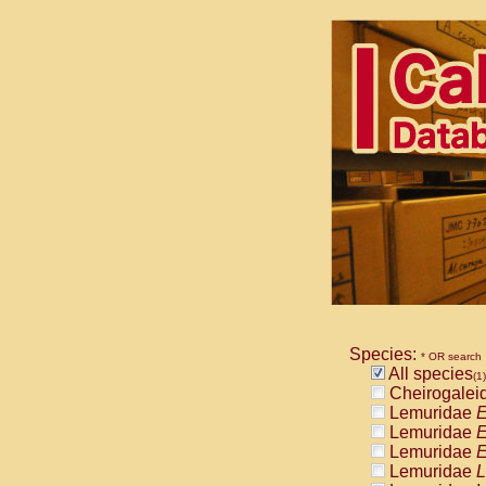
Species:
* OR search
All species
(1)
Cheirogalei
Lemuridae
E
Lemuridae
E
Lemuridae
E
Lemuridae
L