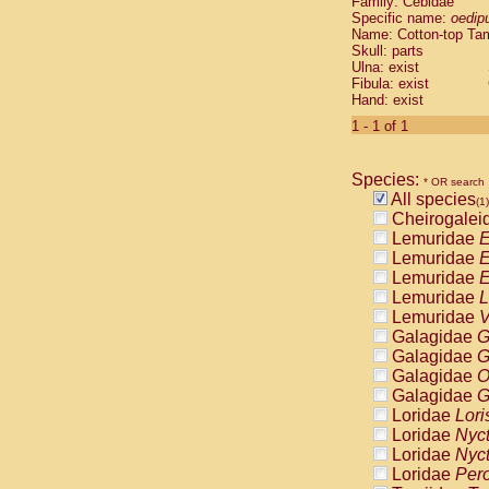
Family: Cebidae
Cebidae
Sa
Specific name:
oedip
Cebidae
Sa
Name: Cotton-top Ta
Cebidae
Sag
Skull: parts
Cebidae
Sa
Ulna: exist
Fibula: exist
Cebidae
Sag
Hand: exist
Cebidae
Sa
Cebidae
Aot
1 - 1 of 1
Cebidae
Ceb
Cebidae
Ceb
Species:
Cebidae
Ce
* OR search
All species
Cebidae
Ceb
(1)
Cheirogalei
Cebidae
Ce
Lemuridae
E
Cebidae
Sai
Lemuridae
E
Cebidae
Sai
Lemuridae
E
Atelidae
Alo
Lemuridae
L
Atelidae
Alo
Lemuridae
V
Atelidae
Alo
Galagidae
G
Atelidae
Alo
Galagidae
G
Atelidae
Ate
Galagidae
O
Atelidae
Ate
Galagidae
G
Atelidae
Ate
Loridae
Lori
Atelidae
Ate
Loridae
Nyc
Atelidae
Lag
Loridae
Nyc
Atelidae
Lag
Loridae
Pero
Pitheciidae