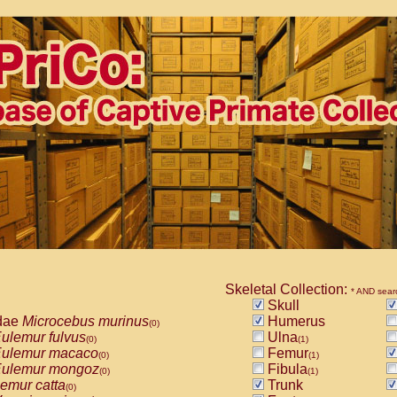
Skeletal Collection:
* AND sear
Skull
dae
Microcebus murinus
Humerus
(0)
ulemur fulvus
Ulna
(0)
(1)
ulemur macaco
Femur
(0)
(1)
ulemur mongoz
Fibula
(0)
(1)
emur catta
Trunk
(0)