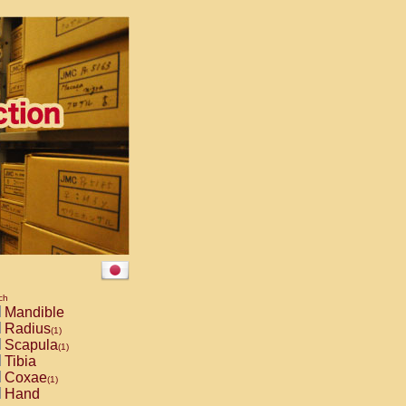
ch
Mandible
Radius
(1)
Scapula
(1)
Tibia
Coxae
(1)
Hand