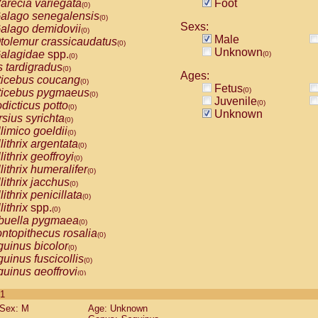
arecia variegata
Foot
(0)
alago senegalensis
(0)
Sexs:
alago demidovii
(0)
Male
tolemur crassicaudatus
(0)
Unknown
alagidae
spp.
(0)
(0)
s tardigradus
(0)
Ages:
ticebus coucang
(0)
Fetus
(0)
ticebus pygmaeus
(0)
Juvenile
(0)
dicticus potto
(0)
Unknown
rsius syrichta
(0)
limico goeldii
(0)
lithrix argentata
(0)
lithrix geoffroyi
(0)
lithrix humeralifer
(0)
lithrix jacchus
(0)
lithrix penicillata
(0)
lithrix
spp.
(0)
buella pygmaea
(0)
ntopithecus rosalia
(0)
uinus bicolor
(0)
uinus fuscicollis
(0)
uinus geoffroyi
(0)
uinus imperator
(0)
 1
uinus labiatus
(0)
Sex: M
Age: Unknown
guinus leucopus
(0)