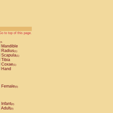
Go to top of this page.
ch
Mandible
Radius
(1)
Scapula
(1)
Tibia
Coxae
(1)
Hand
Female
(0)
Infant
(0)
Adult
(0)