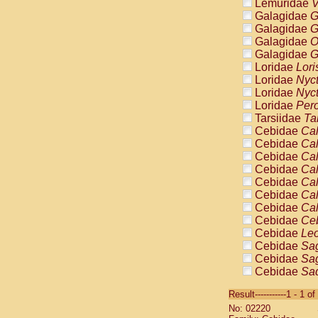
Lemuridae
V
Galagidae
G
Galagidae
G
Galagidae
O
Galagidae
G
Loridae
Lori
Loridae
Nyc
Loridae
Nyc
Loridae
Pero
Tarsiidae
Ta
Cebidae
Cal
Cebidae
Cal
Cebidae
Cal
Cebidae
Cal
Cebidae
Cal
Cebidae
Cal
Cebidae
Cal
Cebidae
Ce
Cebidae
Leo
Cebidae
Sag
Cebidae
Sag
Cebidae
Sag
Cebidae
Sag
Result-----------1 - 1 of
Cebidae
Sag
No: 02220
Cebidae
Sa