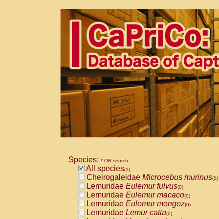
Species:
* OR search
All species
(1)
Cheirogaleidae
Microcebus murinus
(0)
Lemuridae
Eulemur fulvus
(0)
Lemuridae
Eulemur macaco
(0)
Lemuridae
Eulemur mongoz
(0)
Lemuridae
Lemur catta
(0)