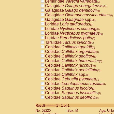
Lemuridae
Varecia variegata
(0)
Galagidae
Galago senegalensis
(0)
Galagidae
Galago demidovii
(0)
Galagidae
Otolemur crassicaudatus
(0)
Galagidae
Galagidae
spp.
(0)
Loridae
Loris tardigradus
(0)
Loridae
Nycticebus coucang
(0)
Loridae
Nycticebus pygmaeus
(0)
Loridae
Perodicticus potto
(0)
Tarsiidae
Tarsius syrichta
(0)
Cebidae
Callimico goeldii
(0)
Cebidae
Callithrix argentata
(0)
Cebidae
Callithrix geoffroyi
(0)
Cebidae
Callithrix humeralifer
(0)
Cebidae
Callithrix jacchus
(0)
Cebidae
Callithrix penicillata
(0)
Cebidae
Callithrix
spp.
(0)
Cebidae
Cebuella pygmaea
(0)
Cebidae
Leontopithecus rosalia
(0)
Cebidae
Saguinus bicolor
(0)
Cebidae
Saguinus fuscicollis
(0)
Cebidae
Saguinus geoffroyi
(0)
Cebidae
Saguinus imperator
(0)
Result-----------1 - 1 of 1
Cebidae
Saguinus labiatus
(0)
No: 02220
Sex: M
Age: Unk
Cebidae
Saguinus leucopus
(0)