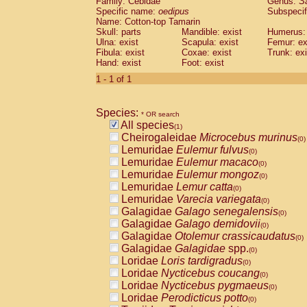
Family: Cebidae
Genus:
S
Cebidae
Saguinus midas
(0)
Specific name:
oedipus
Subspecif
Cebidae
Saguinus mystax
(0)
Name: Cotton-top Tamarin
Cebidae
Saguinus nigricollis
Skull: parts
Mandible: exist
(0)
Humerus: 
Cebidae
Saguinus oedipus
Ulna: exist
Scapula: exist
Femur: ex
(1)
Fibula: exist
Coxae: exist
Trunk: exi
Cebidae
Saguinus weddelli
(0)
Hand: exist
Foot: exist
Cebidae
Saguinus
spp.
(0)
Cebidae
Aotus trivirgatus
1 - 1 of 1
(0)
Cebidae
Cebus albifrons
(0)
Cebidae
Cebus apella
(0)
Species:
Cebidae
Cebus capucinus
* OR search
(0)
All species
Cebidae
Cebus nigrivittatus
(1)
(0)
Cheirogaleidae
Microcebus murinus
Cebidae
Cebus
spp.
(0)
(0)
Lemuridae
Eulemur fulvus
Cebidae
Saimiri boliviensis
(0)
(0)
Lemuridae
Eulemur macaco
Cebidae
Saimiri sciureus
(0)
(0)
Lemuridae
Eulemur mongoz
Atelidae
Alouatta caraya
(0)
(0)
Lemuridae
Lemur catta
Atelidae
Alouatta fusca
(0)
(0)
Lemuridae
Varecia variegata
Atelidae
Alouatta seniculus
(0)
(0)
Galagidae
Galago senegalensis
Atelidae
Alouatta
spp.
(0)
(0)
Galagidae
Galago demidovii
Atelidae
Ateles belzebuth
(0)
(0)
Galagidae
Otolemur crassicaudatus
Atelidae
Ateles geoffroyi
(0)
(0)
Galagidae
Galagidae
spp.
Atelidae
Ateles paniscus
(0)
(0)
Loridae
Loris tardigradus
Atelidae
Ateles
spp.
(0)
(0)
Loridae
Nycticebus coucang
Atelidae
Lagothrix lagothricha
(0)
(0)
Loridae
Nycticebus pygmaeus
Atelidae
Lagothrix lagothricha cana
(0)
(0)
Loridae
Perodicticus potto
Pitheciidae
Cacajao calvus rubicundu
(0)