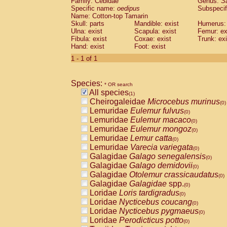
Family: Cebidae
Genus:
S
Cebidae
Saguinus midas
(0)
Specific name:
oedipus
Subspecif
Cebidae
Saguinus mystax
(0)
Name: Cotton-top Tamarin
Cebidae
Saguinus nigricollis
Skull: parts
Mandible: exist
(0)
Humerus: 
Cebidae
Saguinus oedipus
Ulna: exist
Scapula: exist
Femur: ex
(1)
Fibula: exist
Coxae: exist
Trunk: exi
Cebidae
Saguinus weddelli
(0)
Hand: exist
Foot: exist
Cebidae
Saguinus
spp.
(0)
Cebidae
Aotus trivirgatus
1 - 1 of 1
(0)
Cebidae
Cebus albifrons
(0)
Cebidae
Cebus apella
(0)
Species:
Cebidae
Cebus capucinus
* OR search
(0)
All species
Cebidae
Cebus nigrivittatus
(1)
(0)
Cheirogaleidae
Microcebus murinus
Cebidae
Cebus
spp.
(0)
(0)
Lemuridae
Eulemur fulvus
Cebidae
Saimiri boliviensis
(0)
(0)
Lemuridae
Eulemur macaco
Cebidae
Saimiri sciureus
(0)
(0)
Lemuridae
Eulemur mongoz
Atelidae
Alouatta caraya
(0)
(0)
Lemuridae
Lemur catta
Atelidae
Alouatta fusca
(0)
(0)
Lemuridae
Varecia variegata
Atelidae
Alouatta seniculus
(0)
(0)
Galagidae
Galago senegalensis
Atelidae
Alouatta
spp.
(0)
(0)
Galagidae
Galago demidovii
Atelidae
Ateles belzebuth
(0)
(0)
Galagidae
Otolemur crassicaudatus
Atelidae
Ateles geoffroyi
(0)
(0)
Galagidae
Galagidae
spp.
Atelidae
Ateles paniscus
(0)
(0)
Loridae
Loris tardigradus
Atelidae
Ateles
spp.
(0)
(0)
Loridae
Nycticebus coucang
Atelidae
Lagothrix lagothricha
(0)
(0)
Loridae
Nycticebus pygmaeus
Atelidae
Lagothrix lagothricha cana
(0)
(0)
Loridae
Perodicticus potto
Pitheciidae
Cacajao calvus rubicundu
(0)