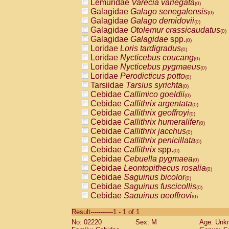
Lemuridae
Varecia variegata
(0)
Galagidae
Galago senegalensis
(0)
Galagidae
Galago demidovii
(0)
Galagidae
Otolemur crassicaudatus
(0)
Galagidae
Galagidae
spp.
(0)
Loridae
Loris tardigradus
(0)
Loridae
Nycticebus coucang
(0)
Loridae
Nycticebus pygmaeus
(0)
Loridae
Perodicticus potto
(0)
Tarsiidae
Tarsius syrichta
(0)
Cebidae
Callimico goeldii
(0)
Cebidae
Callithrix argentata
(0)
Cebidae
Callithrix geoffroyi
(0)
Cebidae
Callithrix humeralifer
(0)
Cebidae
Callithrix jacchus
(0)
Cebidae
Callithrix penicillata
(0)
Cebidae
Callithrix
spp.
(0)
Cebidae
Cebuella pygmaea
(0)
Cebidae
Leontopithecus rosalia
(0)
Cebidae
Saguinus bicolor
(0)
Cebidae
Saguinus fuscicollis
(0)
Cebidae
Saguinus geoffroyi
(0)
Cebidae
Saguinus imperator
(0)
Result-----------1 - 1 of 1
Cebidae
Saguinus labiatus
(0)
No: 02220
Sex: M
Age: Unk
Cebidae
Saguinus leucopus
(0)