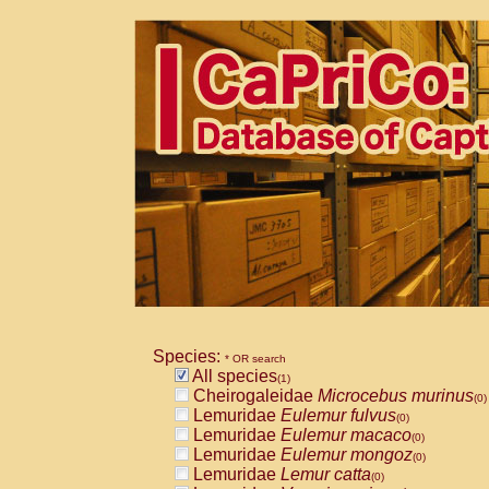
Species:
* OR search
All species
(1)
Cheirogaleidae
Microcebus murinus
(0)
Lemuridae
Eulemur fulvus
(0)
Lemuridae
Eulemur macaco
(0)
Lemuridae
Eulemur mongoz
(0)
Lemuridae
Lemur catta
(0)