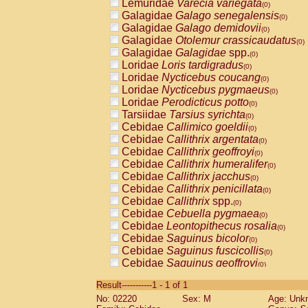
Lemuridae
Varecia variegata
(0)
Galagidae
Galago senegalensis
(0)
Galagidae
Galago demidovii
(0)
Galagidae
Otolemur crassicaudatus
(0)
Galagidae
Galagidae
spp.
(0)
Loridae
Loris tardigradus
(0)
Loridae
Nycticebus coucang
(0)
Loridae
Nycticebus pygmaeus
(0)
Loridae
Perodicticus potto
(0)
Tarsiidae
Tarsius syrichta
(0)
Cebidae
Callimico goeldii
(0)
Cebidae
Callithrix argentata
(0)
Cebidae
Callithrix geoffroyi
(0)
Cebidae
Callithrix humeralifer
(0)
Cebidae
Callithrix jacchus
(0)
Cebidae
Callithrix penicillata
(0)
Cebidae
Callithrix
spp.
(0)
Cebidae
Cebuella pygmaea
(0)
Cebidae
Leontopithecus rosalia
(0)
Cebidae
Saguinus bicolor
(0)
Cebidae
Saguinus fuscicollis
(0)
Cebidae
Saguinus geoffroyi
(0)
Cebidae
Saguinus imperator
(0)
Result-----------1 - 1 of 1
Cebidae
Saguinus labiatus
(0)
No: 02220
Sex: M
Age: Unk
Cebidae
Saguinus leucopus
(0)