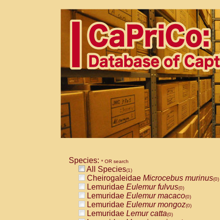
Species:
* OR search
All Species
(1)
Cheirogaleidae
Microcebus murinus
(0)
Lemuridae
Eulemur fulvus
(0)
Lemuridae
Eulemur macaco
(0)
Lemuridae
Eulemur mongoz
(0)
Lemuridae
Lemur catta
(0)