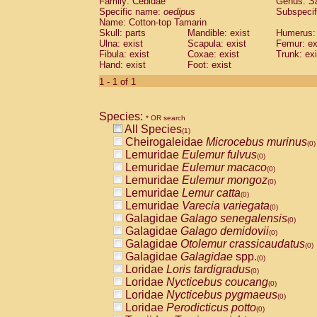
Family: Cebidae
Genus:
S
Cebidae
Saguinus midas
(0)
Specific name:
oedipus
Subspecif
Cebidae
Saguinus mystax
(0)
Name: Cotton-top Tamarin
Cebidae
Saguinus nigricollis
Skull: parts
Mandible: exist
(0)
Humerus: 
Cebidae
Saguinus oedipus
Ulna: exist
Scapula: exist
Femur: ex
(1)
Fibula: exist
Coxae: exist
Trunk: exi
Cebidae
Saguinus weddelli
(0)
Hand: exist
Foot: exist
Cebidae
Saguinus
spp.
(0)
Cebidae
Aotus trivirgatus
1 - 1 of 1
(0)
Cebidae
Cebus albifrons
(0)
Cebidae
Cebus apella
(0)
Species:
Cebidae
Cebus capucinus
* OR search
(0)
All Species
Cebidae
Cebus nigrivittatus
(1)
(0)
Cheirogaleidae
Microcebus murinus
Cebidae
Cebus
spp.
(0)
(0)
Lemuridae
Eulemur fulvus
Cebidae
Saimiri boliviensis
(0)
(0)
Lemuridae
Eulemur macaco
Cebidae
Saimiri sciureus
(0)
(0)
Lemuridae
Eulemur mongoz
Atelidae
Alouatta caraya
(0)
(0)
Lemuridae
Lemur catta
Atelidae
Alouatta fusca
(0)
(0)
Lemuridae
Varecia variegata
Atelidae
Alouatta seniculus
(0)
(0)
Galagidae
Galago senegalensis
Atelidae
Alouatta
spp.
(0)
(0)
Galagidae
Galago demidovii
Atelidae
Ateles belzebuth
(0)
(0)
Galagidae
Otolemur crassicaudatus
Atelidae
Ateles geoffroyi
(0)
(0)
Galagidae
Galagidae
spp.
Atelidae
Ateles paniscus
(0)
(0)
Loridae
Loris tardigradus
Atelidae
Ateles
spp.
(0)
(0)
Loridae
Nycticebus coucang
Atelidae
Lagothrix lagothricha
(0)
(0)
Loridae
Nycticebus pygmaeus
Atelidae
Lagothrix lagothricha cana
(0)
(0)
Loridae
Perodicticus potto
Pitheciidae
Cacajao calvus rubicundu
(0)