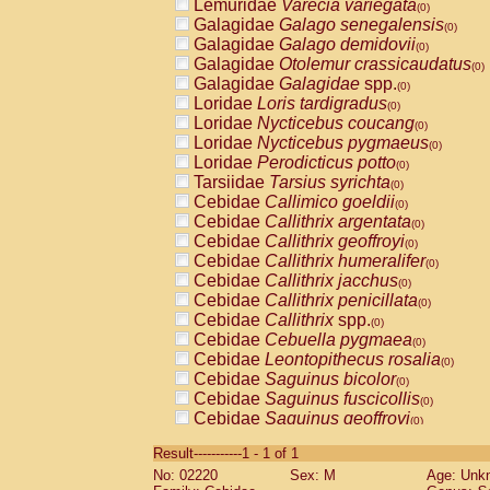
Lemuridae
Varecia variegata
(0)
Galagidae
Galago senegalensis
(0)
Galagidae
Galago demidovii
(0)
Galagidae
Otolemur crassicaudatus
(0)
Galagidae
Galagidae
spp.
(0)
Loridae
Loris tardigradus
(0)
Loridae
Nycticebus coucang
(0)
Loridae
Nycticebus pygmaeus
(0)
Loridae
Perodicticus potto
(0)
Tarsiidae
Tarsius syrichta
(0)
Cebidae
Callimico goeldii
(0)
Cebidae
Callithrix argentata
(0)
Cebidae
Callithrix geoffroyi
(0)
Cebidae
Callithrix humeralifer
(0)
Cebidae
Callithrix jacchus
(0)
Cebidae
Callithrix penicillata
(0)
Cebidae
Callithrix
spp.
(0)
Cebidae
Cebuella pygmaea
(0)
Cebidae
Leontopithecus rosalia
(0)
Cebidae
Saguinus bicolor
(0)
Cebidae
Saguinus fuscicollis
(0)
Cebidae
Saguinus geoffroyi
(0)
Cebidae
Saguinus imperator
(0)
Result-----------1 - 1 of 1
Cebidae
Saguinus labiatus
(0)
No: 02220
Sex: M
Age: Unk
Cebidae
Saguinus leucopus
(0)