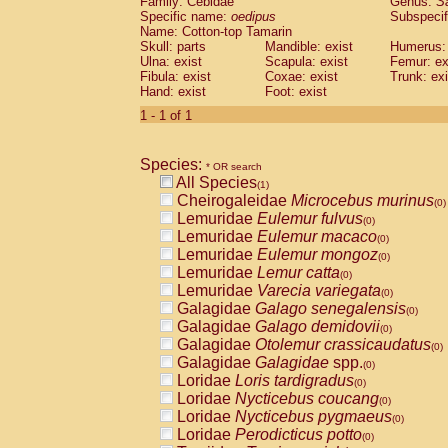
Family: Cebidae
Genus:
S
Cebidae
Saguinus midas
(0)
Specific name:
oedipus
Subspecif
Cebidae
Saguinus mystax
(0)
Name: Cotton-top Tamarin
Cebidae
Saguinus nigricollis
Skull: parts
Mandible: exist
(0)
Humerus: 
Cebidae
Saguinus oedipus
Ulna: exist
Scapula: exist
Femur: ex
(1)
Fibula: exist
Coxae: exist
Trunk: exi
Cebidae
Saguinus weddelli
(0)
Hand: exist
Foot: exist
Cebidae
Saguinus
spp.
(0)
Cebidae
Aotus trivirgatus
1 - 1 of 1
(0)
Cebidae
Cebus albifrons
(0)
Cebidae
Cebus apella
(0)
Species:
Cebidae
Cebus capucinus
* OR search
(0)
All Species
Cebidae
Cebus nigrivittatus
(1)
(0)
Cheirogaleidae
Microcebus murinus
Cebidae
Cebus
spp.
(0)
(0)
Lemuridae
Eulemur fulvus
Cebidae
Saimiri boliviensis
(0)
(0)
Lemuridae
Eulemur macaco
Cebidae
Saimiri sciureus
(0)
(0)
Lemuridae
Eulemur mongoz
Atelidae
Alouatta caraya
(0)
(0)
Lemuridae
Lemur catta
Atelidae
Alouatta fusca
(0)
(0)
Lemuridae
Varecia variegata
Atelidae
Alouatta seniculus
(0)
(0)
Galagidae
Galago senegalensis
Atelidae
Alouatta
spp.
(0)
(0)
Galagidae
Galago demidovii
Atelidae
Ateles belzebuth
(0)
(0)
Galagidae
Otolemur crassicaudatus
Atelidae
Ateles geoffroyi
(0)
(0)
Galagidae
Galagidae
spp.
Atelidae
Ateles paniscus
(0)
(0)
Loridae
Loris tardigradus
Atelidae
Ateles
spp.
(0)
(0)
Loridae
Nycticebus coucang
Atelidae
Lagothrix lagothricha
(0)
(0)
Loridae
Nycticebus pygmaeus
Atelidae
Lagothrix lagothricha cana
(0)
(0)
Loridae
Perodicticus potto
Pitheciidae
Cacajao calvus rubicundu
(0)