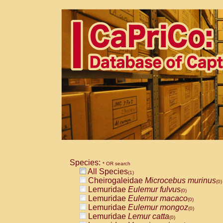
Species:
* OR search
All Species
(1)
Cheirogaleidae
Microcebus murinus
(0)
Lemuridae
Eulemur fulvus
(0)
Lemuridae
Eulemur macaco
(0)
Lemuridae
Eulemur mongoz
(0)
Lemuridae
Lemur catta
(0)