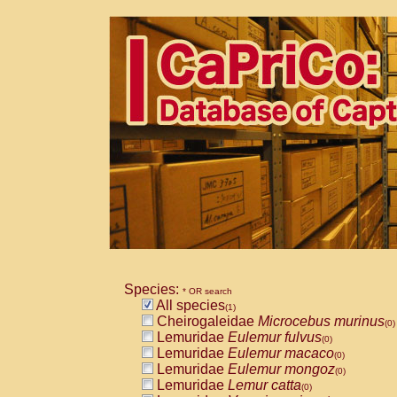
Species:
* OR search
All species
(1)
Cheirogaleidae
Microcebus murinus
(0)
Lemuridae
Eulemur fulvus
(0)
Lemuridae
Eulemur macaco
(0)
Lemuridae
Eulemur mongoz
(0)
Lemuridae
Lemur catta
(0)