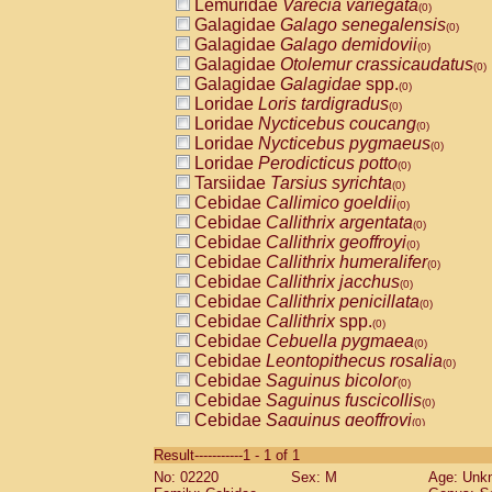
Lemuridae
Varecia variegata
(0)
Galagidae
Galago senegalensis
(0)
Galagidae
Galago demidovii
(0)
Galagidae
Otolemur crassicaudatus
(0)
Galagidae
Galagidae
spp.
(0)
Loridae
Loris tardigradus
(0)
Loridae
Nycticebus coucang
(0)
Loridae
Nycticebus pygmaeus
(0)
Loridae
Perodicticus potto
(0)
Tarsiidae
Tarsius syrichta
(0)
Cebidae
Callimico goeldii
(0)
Cebidae
Callithrix argentata
(0)
Cebidae
Callithrix geoffroyi
(0)
Cebidae
Callithrix humeralifer
(0)
Cebidae
Callithrix jacchus
(0)
Cebidae
Callithrix penicillata
(0)
Cebidae
Callithrix
spp.
(0)
Cebidae
Cebuella pygmaea
(0)
Cebidae
Leontopithecus rosalia
(0)
Cebidae
Saguinus bicolor
(0)
Cebidae
Saguinus fuscicollis
(0)
Cebidae
Saguinus geoffroyi
(0)
Cebidae
Saguinus imperator
(0)
Result-----------1 - 1 of 1
Cebidae
Saguinus labiatus
(0)
No: 02220
Sex: M
Age: Unk
Cebidae
Saguinus leucopus
(0)