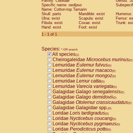
Family: Cebidae
Genus:
S
Cebidae
Saguinus midas
(0)
Specific name:
oedipus
Subspecif
Cebidae
Saguinus mystax
(0)
Name: Cotton-top Tamarin
Cebidae
Saguinus nigricollis
Skull: parts
Mandible: exist
(0)
Humerus: 
Cebidae
Saguinus oedipus
Ulna: exist
Scapula: exist
Femur: ex
(1)
Fibula: exist
Coxae: exist
Trunk: exi
Cebidae
Saguinus weddelli
(0)
Hand: exist
Foot: exist
Cebidae
Saguinus
spp.
(0)
Cebidae
Aotus trivirgatus
1 - 1 of 1
(0)
Cebidae
Cebus albifrons
(0)
Cebidae
Cebus apella
(0)
Species:
Cebidae
Cebus capucinus
* OR search
(0)
All species
Cebidae
Cebus nigrivittatus
(1)
(0)
Cheirogaleidae
Microcebus murinus
Cebidae
Cebus
spp.
(0)
(0)
Lemuridae
Eulemur fulvus
Cebidae
Saimiri boliviensis
(0)
(0)
Lemuridae
Eulemur macaco
Cebidae
Saimiri sciureus
(0)
(0)
Lemuridae
Eulemur mongoz
Atelidae
Alouatta caraya
(0)
(0)
Lemuridae
Lemur catta
Atelidae
Alouatta fusca
(0)
(0)
Lemuridae
Varecia variegata
Atelidae
Alouatta seniculus
(0)
(0)
Galagidae
Galago senegalensis
Atelidae
Alouatta
spp.
(0)
(0)
Galagidae
Galago demidovii
Atelidae
Ateles belzebuth
(0)
(0)
Galagidae
Otolemur crassicaudatus
Atelidae
Ateles geoffroyi
(0)
(0)
Galagidae
Galagidae
spp.
Atelidae
Ateles paniscus
(0)
(0)
Loridae
Loris tardigradus
Atelidae
Ateles
spp.
(0)
(0)
Loridae
Nycticebus coucang
Atelidae
Lagothrix lagothricha
(0)
(0)
Loridae
Nycticebus pygmaeus
Atelidae
Lagothrix lagothricha cana
(0)
(0)
Loridae
Perodicticus potto
Pitheciidae
Cacajao calvus rubicundu
(0)