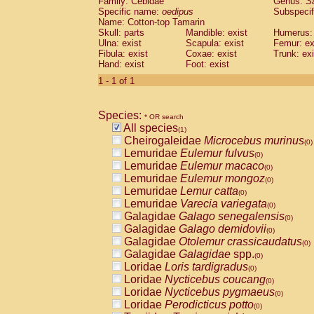
Family: Cebidae
Genus:
S
Cebidae
Saguinus midas
(0)
Specific name:
oedipus
Subspecif
Cebidae
Saguinus mystax
(0)
Name: Cotton-top Tamarin
Cebidae
Saguinus nigricollis
Skull: parts
Mandible: exist
(0)
Humerus: 
Cebidae
Saguinus oedipus
Ulna: exist
Scapula: exist
Femur: ex
(1)
Fibula: exist
Coxae: exist
Trunk: exi
Cebidae
Saguinus weddelli
(0)
Hand: exist
Foot: exist
Cebidae
Saguinus
spp.
(0)
Cebidae
Aotus trivirgatus
1 - 1 of 1
(0)
Cebidae
Cebus albifrons
(0)
Cebidae
Cebus apella
(0)
Species:
Cebidae
Cebus capucinus
* OR search
(0)
All species
Cebidae
Cebus nigrivittatus
(1)
(0)
Cheirogaleidae
Microcebus murinus
Cebidae
Cebus
spp.
(0)
(0)
Lemuridae
Eulemur fulvus
Cebidae
Saimiri boliviensis
(0)
(0)
Lemuridae
Eulemur macaco
Cebidae
Saimiri sciureus
(0)
(0)
Lemuridae
Eulemur mongoz
Atelidae
Alouatta caraya
(0)
(0)
Lemuridae
Lemur catta
Atelidae
Alouatta fusca
(0)
(0)
Lemuridae
Varecia variegata
Atelidae
Alouatta seniculus
(0)
(0)
Galagidae
Galago senegalensis
Atelidae
Alouatta
spp.
(0)
(0)
Galagidae
Galago demidovii
Atelidae
Ateles belzebuth
(0)
(0)
Galagidae
Otolemur crassicaudatus
Atelidae
Ateles geoffroyi
(0)
(0)
Galagidae
Galagidae
spp.
Atelidae
Ateles paniscus
(0)
(0)
Loridae
Loris tardigradus
Atelidae
Ateles
spp.
(0)
(0)
Loridae
Nycticebus coucang
Atelidae
Lagothrix lagothricha
(0)
(0)
Loridae
Nycticebus pygmaeus
Atelidae
Lagothrix lagothricha cana
(0)
(0)
Loridae
Perodicticus potto
Pitheciidae
Cacajao calvus rubicundu
(0)