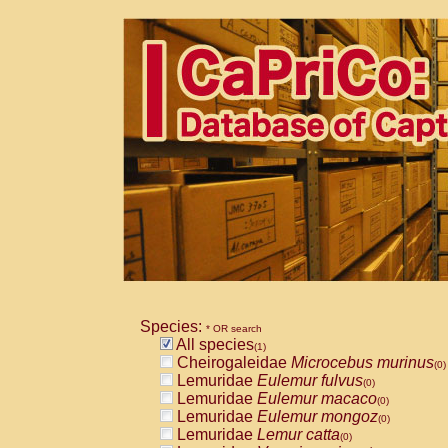
Species:
* OR search
All species
(1)
Cheirogaleidae
Microcebus murinus
(0)
Lemuridae
Eulemur fulvus
(0)
Lemuridae
Eulemur macaco
(0)
Lemuridae
Eulemur mongoz
(0)
Lemuridae
Lemur catta
(0)