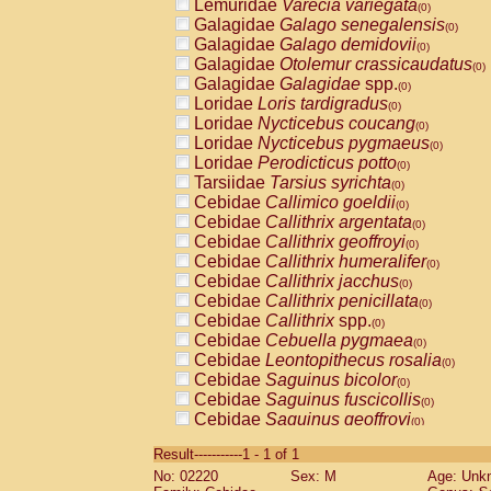
Lemuridae
Varecia variegata
(0)
Galagidae
Galago senegalensis
(0)
Galagidae
Galago demidovii
(0)
Galagidae
Otolemur crassicaudatus
(0)
Galagidae
Galagidae
spp.
(0)
Loridae
Loris tardigradus
(0)
Loridae
Nycticebus coucang
(0)
Loridae
Nycticebus pygmaeus
(0)
Loridae
Perodicticus potto
(0)
Tarsiidae
Tarsius syrichta
(0)
Cebidae
Callimico goeldii
(0)
Cebidae
Callithrix argentata
(0)
Cebidae
Callithrix geoffroyi
(0)
Cebidae
Callithrix humeralifer
(0)
Cebidae
Callithrix jacchus
(0)
Cebidae
Callithrix penicillata
(0)
Cebidae
Callithrix
spp.
(0)
Cebidae
Cebuella pygmaea
(0)
Cebidae
Leontopithecus rosalia
(0)
Cebidae
Saguinus bicolor
(0)
Cebidae
Saguinus fuscicollis
(0)
Cebidae
Saguinus geoffroyi
(0)
Cebidae
Saguinus imperator
(0)
Result-----------1 - 1 of 1
Cebidae
Saguinus labiatus
(0)
No: 02220
Sex: M
Age: Unk
Cebidae
Saguinus leucopus
(0)