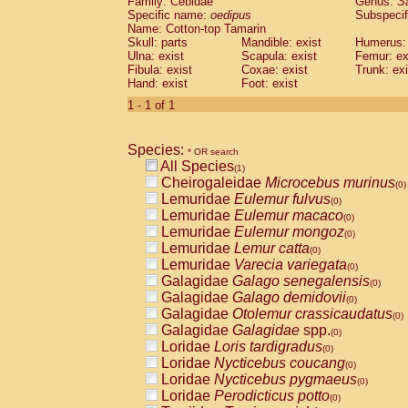
Family: Cebidae
Genus:
S
Cebidae
Saguinus midas
(0)
Specific name:
oedipus
Subspecif
Cebidae
Saguinus mystax
(0)
Name: Cotton-top Tamarin
Cebidae
Saguinus nigricollis
Skull: parts
Mandible: exist
(0)
Humerus: 
Cebidae
Saguinus oedipus
Ulna: exist
Scapula: exist
Femur: ex
(1)
Fibula: exist
Coxae: exist
Trunk: exi
Cebidae
Saguinus weddelli
(0)
Hand: exist
Foot: exist
Cebidae
Saguinus
spp.
(0)
Cebidae
Aotus trivirgatus
1 - 1 of 1
(0)
Cebidae
Cebus albifrons
(0)
Cebidae
Cebus apella
(0)
Species:
Cebidae
Cebus capucinus
* OR search
(0)
All Species
Cebidae
Cebus nigrivittatus
(1)
(0)
Cheirogaleidae
Microcebus murinus
Cebidae
Cebus
spp.
(0)
(0)
Lemuridae
Eulemur fulvus
Cebidae
Saimiri boliviensis
(0)
(0)
Lemuridae
Eulemur macaco
Cebidae
Saimiri sciureus
(0)
(0)
Lemuridae
Eulemur mongoz
Atelidae
Alouatta caraya
(0)
(0)
Lemuridae
Lemur catta
Atelidae
Alouatta fusca
(0)
(0)
Lemuridae
Varecia variegata
Atelidae
Alouatta seniculus
(0)
(0)
Galagidae
Galago senegalensis
Atelidae
Alouatta
spp.
(0)
(0)
Galagidae
Galago demidovii
Atelidae
Ateles belzebuth
(0)
(0)
Galagidae
Otolemur crassicaudatus
Atelidae
Ateles geoffroyi
(0)
(0)
Galagidae
Galagidae
spp.
Atelidae
Ateles paniscus
(0)
(0)
Loridae
Loris tardigradus
Atelidae
Ateles
spp.
(0)
(0)
Loridae
Nycticebus coucang
Atelidae
Lagothrix lagothricha
(0)
(0)
Loridae
Nycticebus pygmaeus
Atelidae
Lagothrix lagothricha cana
(0)
(0)
Loridae
Perodicticus potto
Pitheciidae
Cacajao calvus rubicundu
(0)