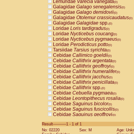
Lemuridae
Varecia variegata
(0)
Galagidae
Galago senegalensis
(0)
Galagidae
Galago demidovii
(0)
Galagidae
Otolemur crassicaudatus
(0)
Galagidae
Galagidae
spp.
(0)
Loridae
Loris tardigradus
(0)
Loridae
Nycticebus coucang
(0)
Loridae
Nycticebus pygmaeus
(0)
Loridae
Perodicticus potto
(0)
Tarsiidae
Tarsius syrichta
(0)
Cebidae
Callimico goeldii
(0)
Cebidae
Callithrix argentata
(0)
Cebidae
Callithrix geoffroyi
(0)
Cebidae
Callithrix humeralifer
(0)
Cebidae
Callithrix jacchus
(0)
Cebidae
Callithrix penicillata
(0)
Cebidae
Callithrix
spp.
(0)
Cebidae
Cebuella pygmaea
(0)
Cebidae
Leontopithecus rosalia
(0)
Cebidae
Saguinus bicolor
(0)
Cebidae
Saguinus fuscicollis
(0)
Cebidae
Saguinus geoffroyi
(0)
Cebidae
Saguinus imperator
(0)
Result-----------1 - 1 of 1
Cebidae
Saguinus labiatus
(0)
No: 02220
Sex: M
Age: Unk
Cebidae
Saguinus leucopus
(0)