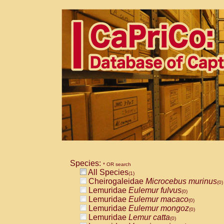
Species:
* OR search
All Species
(1)
Cheirogaleidae
Microcebus murinus
(0)
Lemuridae
Eulemur fulvus
(0)
Lemuridae
Eulemur macaco
(0)
Lemuridae
Eulemur mongoz
(0)
Lemuridae
Lemur catta
(0)