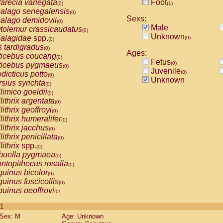
arecia variegata
Foot
(0)
(1)
alago senegalensis
(0)
Sexs:
alago demidovii
(0)
Male
tolemur crassicaudatus
(0)
Unknown
alagidae
spp.
(0)
(0)
s tardigradus
(0)
Ages:
ticebus coucang
(0)
Fetus
(0)
ticebus pygmaeus
(0)
Juvenile
(0)
dicticus potto
(0)
Unknown
rsius syrichta
(0)
limico goeldii
(0)
lithrix argentata
(0)
lithrix geoffroyi
(0)
lithrix humeralifer
(0)
lithrix jacchus
(0)
lithrix penicillata
(0)
lithrix
spp.
(0)
buella pygmaea
(0)
ntopithecus rosalia
(0)
uinus bicolor
(0)
uinus fuscicollis
(0)
uinus geoffroyi
(0)
uinus imperator
(0)
 1
uinus labiatus
(0)
Sex: M
Age: Unknown
guinus leucopus
(0)