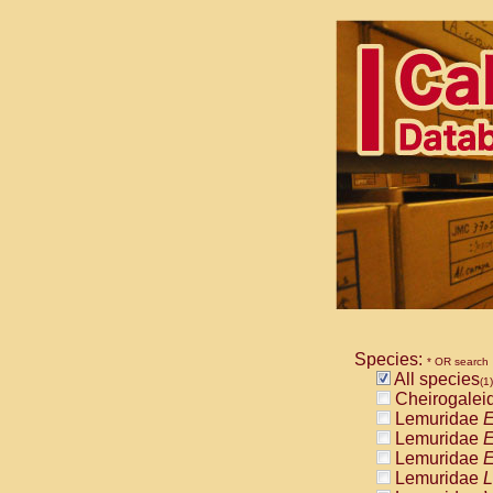
Species:
* OR search
All species
(1)
Cheirogalei
Lemuridae
E
Lemuridae
E
Lemuridae
E
Lemuridae
L