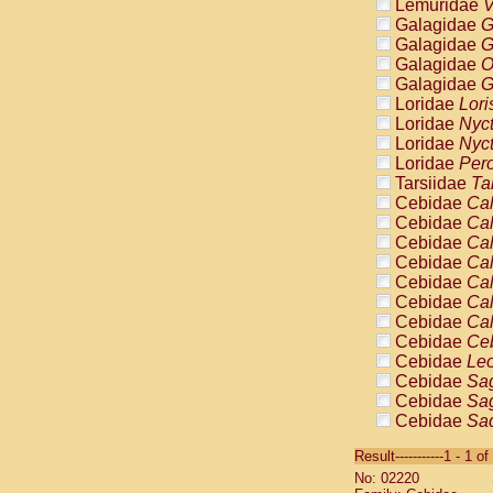
Lemuridae
V
Galagidae
G
Galagidae
G
Galagidae
O
Galagidae
G
Loridae
Lori
Loridae
Nyc
Loridae
Nyc
Loridae
Pero
Tarsiidae
Ta
Cebidae
Cal
Cebidae
Cal
Cebidae
Cal
Cebidae
Cal
Cebidae
Cal
Cebidae
Cal
Cebidae
Cal
Cebidae
Ce
Cebidae
Leo
Cebidae
Sag
Cebidae
Sag
Cebidae
Sag
Cebidae
Sag
Result-----------1 - 1 of
Cebidae
Sag
No: 02220
Cebidae
Sa