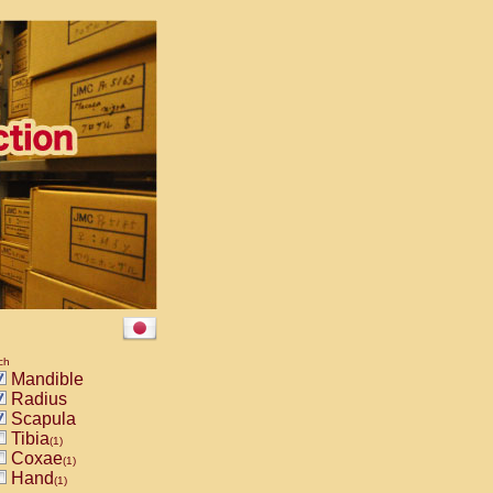
ch
Mandible
Radius
Scapula
Tibia
(1)
Coxae
(1)
Hand
(1)