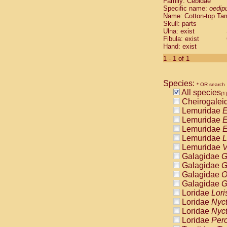
Family: Cebidae
Cebidae
Sa
Specific name:
oedip
Cebidae
Sa
Name: Cotton-top Ta
Cebidae
Sag
Skull: parts
Cebidae
Sa
Ulna: exist
Fibula: exist
Cebidae
Sag
Hand: exist
Cebidae
Sa
Cebidae
Aot
1 - 1 of 1
Cebidae
Ceb
Cebidae
Ceb
Species:
Cebidae
Ce
* OR search
All species
Cebidae
Ceb
(1)
Cheirogalei
Cebidae
Ce
Lemuridae
E
Cebidae
Sai
Lemuridae
E
Cebidae
Sai
Lemuridae
E
Atelidae
Alo
Lemuridae
L
Atelidae
Alo
Lemuridae
V
Atelidae
Alo
Galagidae
G
Atelidae
Alo
Galagidae
G
Atelidae
Ate
Galagidae
O
Atelidae
Ate
Galagidae
G
Atelidae
Ate
Loridae
Lori
Atelidae
Ate
Loridae
Nyc
Atelidae
Lag
Loridae
Nyc
Atelidae
Lag
Loridae
Pero
Pitheciidae