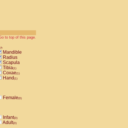
Go to top of this page.
ch
Mandible
Radius
Scapula
Tibia
(1)
Coxae
(1)
Hand
(1)
Female
(0)
Infant
(0)
Adult
(0)