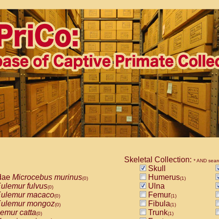
Skeletal Collection:
* AND sear
Skull
dae
Microcebus murinus
Humerus
(0)
(1)
ulemur fulvus
Ulna
(0)
ulemur macaco
Femur
(0)
(1)
ulemur mongoz
Fibula
(0)
(1)
emur catta
Trunk
(0)
(1)