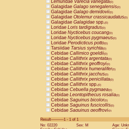
Lemuridae
Varecia variegata
(0)
Galagidae
Galago senegalensis
(0)
Galagidae
Galago demidovii
(0)
Galagidae
Otolemur crassicaudatus
(0)
Galagidae
Galagidae
spp.
(0)
Loridae
Loris tardigradus
(0)
Loridae
Nycticebus coucang
(0)
Loridae
Nycticebus pygmaeus
(0)
Loridae
Perodicticus potto
(0)
Tarsiidae
Tarsius syrichta
(0)
Cebidae
Callimico goeldii
(0)
Cebidae
Callithrix argentata
(0)
Cebidae
Callithrix geoffroyi
(0)
Cebidae
Callithrix humeralifer
(0)
Cebidae
Callithrix jacchus
(0)
Cebidae
Callithrix penicillata
(0)
Cebidae
Callithrix
spp.
(0)
Cebidae
Cebuella pygmaea
(0)
Cebidae
Leontopithecus rosalia
(0)
Cebidae
Saguinus bicolor
(0)
Cebidae
Saguinus fuscicollis
(0)
Cebidae
Saguinus geoffroyi
(0)
Cebidae
Saguinus imperator
(0)
Result-----------1 - 1 of 1
Cebidae
Saguinus labiatus
(0)
No: 02220
Sex: M
Age: Unk
Cebidae
Saguinus leucopus
(0)