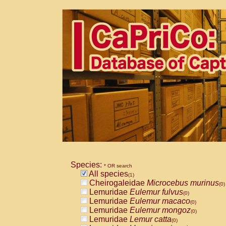
Species:
* OR search
All species
(1)
Cheirogaleidae
Microcebus murinus
(0)
Lemuridae
Eulemur fulvus
(0)
Lemuridae
Eulemur macaco
(0)
Lemuridae
Eulemur mongoz
(0)
Lemuridae
Lemur catta
(0)