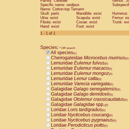
Family: Cebidae
Genus:
S
Cebidae
Saguinus midas
(0)
Specific name:
oedipus
Subspecif
Cebidae
Saguinus mystax
(0)
Name: Cotton-top Tamarin
Cebidae
Saguinus nigricollis
Skull: parts
Mandible: exist
(0)
Humerus: 
Cebidae
Saguinus oedipus
Ulna: exist
Scapula: exist
Femur: ex
(1)
Fibula: exist
Coxae: exist
Trunk: exi
Cebidae
Saguinus weddelli
(0)
Hand: exist
Foot: exist
Cebidae
Saguinus
spp.
(0)
Cebidae
Aotus trivirgatus
1 - 1 of 1
(0)
Cebidae
Cebus albifrons
(0)
Cebidae
Cebus apella
(0)
Species:
Cebidae
Cebus capucinus
* OR search
(0)
All species
Cebidae
Cebus nigrivittatus
(1)
(0)
Cheirogaleidae
Microcebus murinus
Cebidae
Cebus
spp.
(0)
(0)
Lemuridae
Eulemur fulvus
Cebidae
Saimiri boliviensis
(0)
(0)
Lemuridae
Eulemur macaco
Cebidae
Saimiri sciureus
(0)
(0)
Lemuridae
Eulemur mongoz
Atelidae
Alouatta caraya
(0)
(0)
Lemuridae
Lemur catta
Atelidae
Alouatta fusca
(0)
(0)
Lemuridae
Varecia variegata
Atelidae
Alouatta seniculus
(0)
(0)
Galagidae
Galago senegalensis
Atelidae
Alouatta
spp.
(0)
(0)
Galagidae
Galago demidovii
Atelidae
Ateles belzebuth
(0)
(0)
Galagidae
Otolemur crassicaudatus
Atelidae
Ateles geoffroyi
(0)
(0)
Galagidae
Galagidae
spp.
Atelidae
Ateles paniscus
(0)
(0)
Loridae
Loris tardigradus
Atelidae
Ateles
spp.
(0)
(0)
Loridae
Nycticebus coucang
Atelidae
Lagothrix lagothricha
(0)
(0)
Loridae
Nycticebus pygmaeus
Atelidae
Lagothrix lagothricha cana
(0)
(0)
Loridae
Perodicticus potto
Pitheciidae
Cacajao calvus rubicundu
(0)