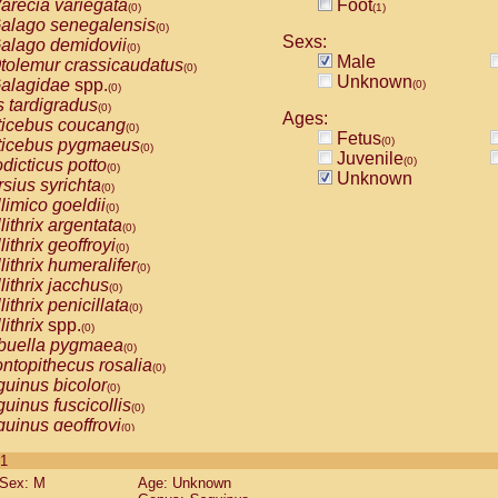
arecia variegata
Foot
(0)
(1)
alago senegalensis
(0)
Sexs:
alago demidovii
(0)
Male
tolemur crassicaudatus
(0)
Unknown
alagidae
spp.
(0)
(0)
s tardigradus
(0)
Ages:
ticebus coucang
(0)
Fetus
(0)
ticebus pygmaeus
(0)
Juvenile
(0)
dicticus potto
(0)
Unknown
rsius syrichta
(0)
limico goeldii
(0)
lithrix argentata
(0)
lithrix geoffroyi
(0)
lithrix humeralifer
(0)
lithrix jacchus
(0)
lithrix penicillata
(0)
lithrix
spp.
(0)
buella pygmaea
(0)
ntopithecus rosalia
(0)
uinus bicolor
(0)
uinus fuscicollis
(0)
uinus geoffroyi
(0)
uinus imperator
(0)
 1
uinus labiatus
(0)
Sex: M
Age: Unknown
guinus leucopus
(0)