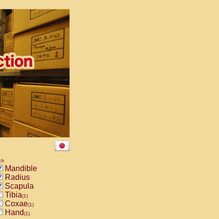
ch
Mandible
Radius
Scapula
Tibia
(1)
Coxae
(1)
Hand
(1)