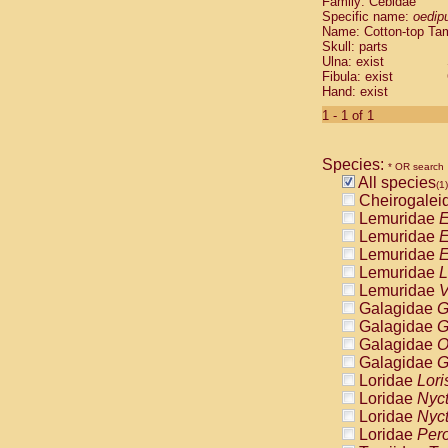
Family: Cebidae
Cebidae
Sa
Specific name:
oedip
Cebidae
Sa
Name: Cotton-top Ta
Cebidae
Sag
Skull: parts
Cebidae
Sa
Ulna: exist
Fibula: exist
Cebidae
Sag
Hand: exist
Cebidae
Sa
Cebidae
Aot
1 - 1 of 1
Cebidae
Ceb
Cebidae
Ceb
Species:
Cebidae
Ce
* OR search
All species
Cebidae
Ceb
(1)
Cheirogalei
Cebidae
Ce
Lemuridae
E
Cebidae
Sai
Lemuridae
E
Cebidae
Sai
Lemuridae
E
Atelidae
Alo
Lemuridae
L
Atelidae
Alo
Lemuridae
V
Atelidae
Alo
Galagidae
G
Atelidae
Alo
Galagidae
G
Atelidae
Ate
Galagidae
O
Atelidae
Ate
Galagidae
G
Atelidae
Ate
Loridae
Lori
Atelidae
Ate
Loridae
Nyc
Atelidae
Lag
Loridae
Nyc
Atelidae
Lag
Loridae
Pero
Pitheciidae