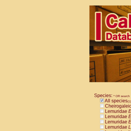
Species:
* OR search
All species
(1)
Cheirogalei
Lemuridae
E
Lemuridae
E
Lemuridae
E
Lemuridae
L