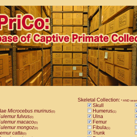
Skeletal Collection:
* AND sear
Skull
dae
Microcebus murinus
Humerus
(0)
(1)
ulemur fulvus
Ulna
(0)
ulemur macaco
Femur
(0)
ulemur mongoz
Fibula
(0)
(1)
emur catta
Trunk
(0)