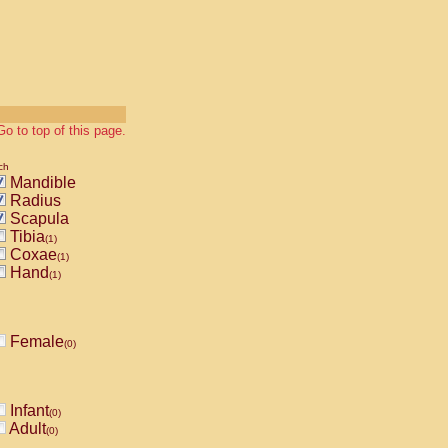
Go to top of this page.
ch
Mandible
Radius
Scapula
Tibia
(1)
Coxae
(1)
Hand
(1)
Female
(0)
Infant
(0)
Adult
(0)