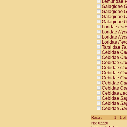
Lemuridae
V
Galagidae
G
Galagidae
G
Galagidae
O
Galagidae
G
Loridae
Lori
Loridae
Nyc
Loridae
Nyc
Loridae
Pero
Tarsiidae
Ta
Cebidae
Cal
Cebidae
Cal
Cebidae
Cal
Cebidae
Cal
Cebidae
Cal
Cebidae
Cal
Cebidae
Cal
Cebidae
Ce
Cebidae
Leo
Cebidae
Sag
Cebidae
Sag
Cebidae
Sag
Cebidae
Sag
Result-----------1 - 1 of
Cebidae
Sag
No: 02220
Cebidae
Sa