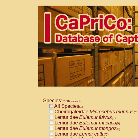
Species:
* OR search
All Species
(1)
Cheirogaleidae
Microcebus murinus
(0)
Lemuridae
Eulemur fulvus
(0)
Lemuridae
Eulemur macaco
(0)
Lemuridae
Eulemur mongoz
(0)
Lemuridae
Lemur catta
(0)