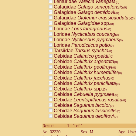
Lemuridae
Varecia variegata
(0)
Galagidae
Galago senegalensis
(0)
Galagidae
Galago demidovii
(0)
Galagidae
Otolemur crassicaudatus
(0)
Galagidae
Galagidae
spp.
(0)
Loridae
Loris tardigradus
(0)
Loridae
Nycticebus coucang
(0)
Loridae
Nycticebus pygmaeus
(0)
Loridae
Perodicticus potto
(0)
Tarsiidae
Tarsius syrichta
(0)
Cebidae
Callimico goeldii
(0)
Cebidae
Callithrix argentata
(0)
Cebidae
Callithrix geoffroyi
(0)
Cebidae
Callithrix humeralifer
(0)
Cebidae
Callithrix jacchus
(0)
Cebidae
Callithrix penicillata
(0)
Cebidae
Callithrix
spp.
(0)
Cebidae
Cebuella pygmaea
(0)
Cebidae
Leontopithecus rosalia
(0)
Cebidae
Saguinus bicolor
(0)
Cebidae
Saguinus fuscicollis
(0)
Cebidae
Saguinus geoffroyi
(0)
Cebidae
Saguinus imperator
(0)
Result-----------1 - 1 of 1
Cebidae
Saguinus labiatus
(0)
No: 02220
Sex: M
Age: Unk
Cebidae
Saguinus leucopus
(0)