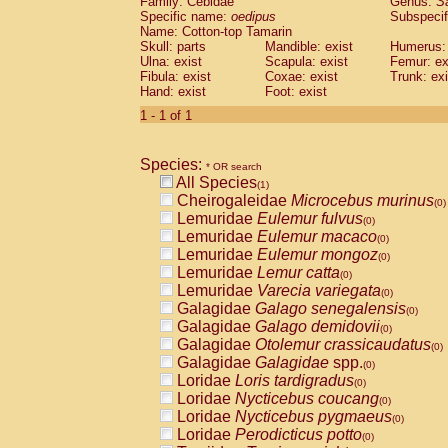
Family: Cebidae
Genus:
S
Cebidae
Saguinus midas
(0)
Specific name:
oedipus
Subspecif
Cebidae
Saguinus mystax
(0)
Name: Cotton-top Tamarin
Cebidae
Saguinus nigricollis
Skull: parts
Mandible: exist
(0)
Humerus: 
Cebidae
Saguinus oedipus
Ulna: exist
Scapula: exist
Femur: ex
(1)
Fibula: exist
Coxae: exist
Trunk: exi
Cebidae
Saguinus weddelli
(0)
Hand: exist
Foot: exist
Cebidae
Saguinus
spp.
(0)
Cebidae
Aotus trivirgatus
1 - 1 of 1
(0)
Cebidae
Cebus albifrons
(0)
Cebidae
Cebus apella
(0)
Species:
Cebidae
Cebus capucinus
* OR search
(0)
All Species
Cebidae
Cebus nigrivittatus
(1)
(0)
Cheirogaleidae
Microcebus murinus
Cebidae
Cebus
spp.
(0)
(0)
Lemuridae
Eulemur fulvus
Cebidae
Saimiri boliviensis
(0)
(0)
Lemuridae
Eulemur macaco
Cebidae
Saimiri sciureus
(0)
(0)
Lemuridae
Eulemur mongoz
Atelidae
Alouatta caraya
(0)
(0)
Lemuridae
Lemur catta
Atelidae
Alouatta fusca
(0)
(0)
Lemuridae
Varecia variegata
Atelidae
Alouatta seniculus
(0)
(0)
Galagidae
Galago senegalensis
Atelidae
Alouatta
spp.
(0)
(0)
Galagidae
Galago demidovii
Atelidae
Ateles belzebuth
(0)
(0)
Galagidae
Otolemur crassicaudatus
Atelidae
Ateles geoffroyi
(0)
(0)
Galagidae
Galagidae
spp.
Atelidae
Ateles paniscus
(0)
(0)
Loridae
Loris tardigradus
Atelidae
Ateles
spp.
(0)
(0)
Loridae
Nycticebus coucang
Atelidae
Lagothrix lagothricha
(0)
(0)
Loridae
Nycticebus pygmaeus
Atelidae
Lagothrix lagothricha cana
(0)
(0)
Loridae
Perodicticus potto
Pitheciidae
Cacajao calvus rubicundu
(0)