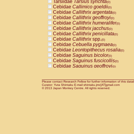
Tarsiidae
Tarsius syrichta
Pitheciidae
Callicebus cupreus
(0)
(0)
Cebidae
Callimico goeldii
Pitheciidae
Callicebus donacophilus
(0)
(0
Cebidae
Callithrix argentata
Pitheciidae
Callicebus moloch
(0)
(0)
Cebidae
Callithrix geoffroyi
Pitheciidae
Callicebus torquatus
(0)
(0)
Cebidae
Callithrix humeralifer
Pitheciidae
Callicebus
spp.
(0)
(0)
Cebidae
Callithrix jacchus
Pitheciidae
Chiropotes satanas
(0)
(0)
Cebidae
Callithrix penicillata
Pitheciidae
Pithecia monachus
(0)
(0)
Cebidae
Callithrix
spp.
Pitheciidae
Pithecia pithecia
(0)
(0)
Cebidae
Cebuella pygmaea
Cercopithecidae
Cercocebus agilis
(0)
(0)
Cebidae
Leontopithecus rosalia
Cercopithecidae
Cercocebus galeritus
(0)
Cebidae
Saguinus bicolor
Cercopithecidae
Cercocebus torquatu
(0)
Cebidae
Saguinus fuscicollis
Cercopithecidae
Cercocebus torquatus
(0)
Cebidae
Saguinus geoffroyi
Cercopithecidae
Cercocebus torquatu
(0)
Cebidae
Saguinus imperator
Cercopithecidae
Cercocebus
hybrid
(0)
(0)
Cebidae
Saguinus labiatus
Cercopithecidae
Cercocebus
spp.
(0)
(0)
Cebidae
Saguinus leucopus
Please contact Research Fellow for further information of this data
Cercopithecidae
Lophocebus albigen
(0)
Curator: Yuta Shintaku E-mail shintaku.jmc[AT]gmail.com
Cebidae
Saguinus midas
Cercopithecidae
Papio anubis
© 2013 Japan Monkey Centre. All rights reserved.
(0)
(0)
Cebidae
Saguinus mystax
Cercopithecidae
Papio cynocephalus
(0)
(
Cebidae
Saguinus nigricollis
Cercopithecidae
Papio hamadryas
(0)
(0)
Cebidae
Saguinus oedipus
Cercopithecidae
Papio papio
(1)
(0)
Cebidae
Saguinus weddelli
Cercopithecidae
Papio
spp.
(0)
(0)
Cebidae
Saguinus
spp.
Cercopithecidae
Mandrillus leucopha
(0)
Cebidae
Aotus trivirgatus
Cercopithecidae
Mandrillus sphinx
(0)
(0)
Cebidae
Cebus albifrons
Cercopithecidae
Theropithecus gelad
(0)
Cebidae
Cebus apella
Cercopithecidae
Macaca arctoides
(0)
(0)