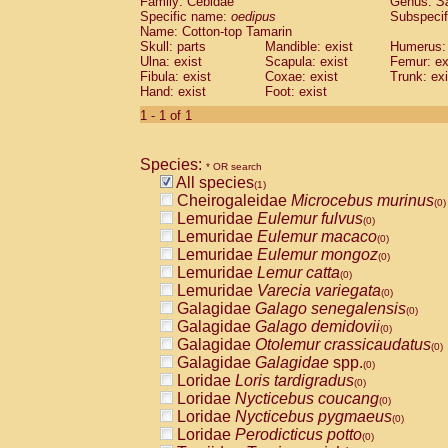
Family: Cebidae
Genus:
S
Cebidae
Saguinus midas
(0)
Specific name:
oedipus
Subspecif
Cebidae
Saguinus mystax
(0)
Name: Cotton-top Tamarin
Cebidae
Saguinus nigricollis
Skull: parts
Mandible: exist
(0)
Humerus: 
Cebidae
Saguinus oedipus
Ulna: exist
Scapula: exist
Femur: ex
(1)
Fibula: exist
Coxae: exist
Trunk: exi
Cebidae
Saguinus weddelli
(0)
Hand: exist
Foot: exist
Cebidae
Saguinus
spp.
(0)
Cebidae
Aotus trivirgatus
1 - 1 of 1
(0)
Cebidae
Cebus albifrons
(0)
Cebidae
Cebus apella
(0)
Species:
Cebidae
Cebus capucinus
* OR search
(0)
All species
Cebidae
Cebus nigrivittatus
(1)
(0)
Cheirogaleidae
Microcebus murinus
Cebidae
Cebus
spp.
(0)
(0)
Lemuridae
Eulemur fulvus
Cebidae
Saimiri boliviensis
(0)
(0)
Lemuridae
Eulemur macaco
Cebidae
Saimiri sciureus
(0)
(0)
Lemuridae
Eulemur mongoz
Atelidae
Alouatta caraya
(0)
(0)
Lemuridae
Lemur catta
Atelidae
Alouatta fusca
(0)
(0)
Lemuridae
Varecia variegata
Atelidae
Alouatta seniculus
(0)
(0)
Galagidae
Galago senegalensis
Atelidae
Alouatta
spp.
(0)
(0)
Galagidae
Galago demidovii
Atelidae
Ateles belzebuth
(0)
(0)
Galagidae
Otolemur crassicaudatus
Atelidae
Ateles geoffroyi
(0)
(0)
Galagidae
Galagidae
spp.
Atelidae
Ateles paniscus
(0)
(0)
Loridae
Loris tardigradus
Atelidae
Ateles
spp.
(0)
(0)
Loridae
Nycticebus coucang
Atelidae
Lagothrix lagothricha
(0)
(0)
Loridae
Nycticebus pygmaeus
Atelidae
Lagothrix lagothricha cana
(0)
(0)
Loridae
Perodicticus potto
Pitheciidae
Cacajao calvus rubicundu
(0)