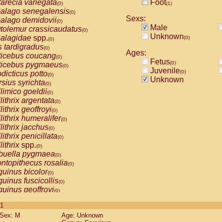
arecia variegata
Foot
(0)
(1)
alago senegalensis
(0)
Sexs:
alago demidovii
(0)
Male
tolemur crassicaudatus
(0)
Unknown
alagidae
spp.
(0)
(0)
s tardigradus
(0)
Ages:
ticebus coucang
(0)
Fetus
(0)
ticebus pygmaeus
(0)
Juvenile
(0)
dicticus potto
(0)
Unknown
rsius syrichta
(0)
limico goeldii
(0)
lithrix argentata
(0)
lithrix geoffroyi
(0)
lithrix humeralifer
(0)
lithrix jacchus
(0)
lithrix penicillata
(0)
lithrix
spp.
(0)
buella pygmaea
(0)
ntopithecus rosalia
(0)
uinus bicolor
(0)
uinus fuscicollis
(0)
uinus geoffroyi
(0)
uinus imperator
(0)
 1
uinus labiatus
(0)
Sex: M
Age: Unknown
guinus leucopus
(0)