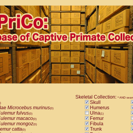
Skeletal Collection:
* AND sear
Skull
)
dae
Microcebus murinus
Humerus
(0)
ulemur fulvus
Ulna
(0)
(1)
ulemur macaco
Femur
(0)
ulemur mongoz
Fibula
(0)
emur catta
Trunk
(0)