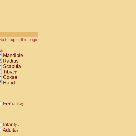
Go to top of this page.
ch
Mandible
Radius
Scapula
Tibia
(1)
Coxae
Hand
Female
(0)
Infant
(0)
Adult
(0)