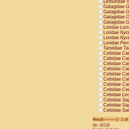
Lemuridae
V
Galagidae
G
Galagidae
G
Galagidae
O
Galagidae
G
Loridae
Lori
Loridae
Nyc
Loridae
Nyc
Loridae
Pero
Tarsiidae
Ta
Cebidae
Cal
Cebidae
Cal
Cebidae
Cal
Cebidae
Cal
Cebidae
Cal
Cebidae
Cal
Cebidae
Cal
Cebidae
Ce
Cebidae
Leo
Cebidae
Sag
Cebidae
Sag
Cebidae
Sag
Cebidae
Sag
Result-----------1 - 1 of
Cebidae
Sag
No: 02220
Cebidae
Sa