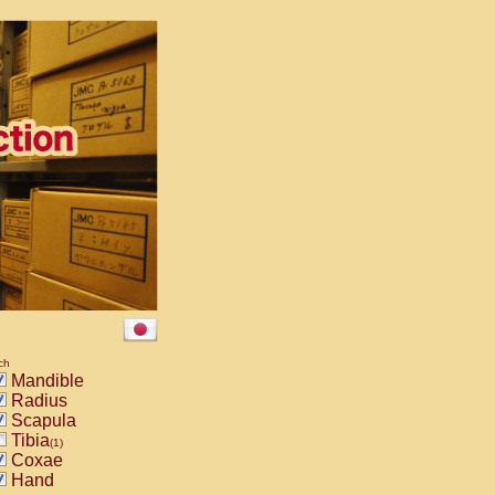
ch
Mandible
Radius
Scapula
Tibia
(1)
Coxae
Hand