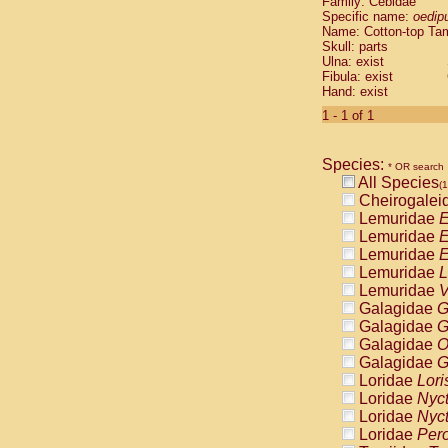
Family: Cebidae
Cebidae
Sa
Specific name:
oedip
Cebidae
Sa
Name: Cotton-top Ta
Cebidae
Sag
Skull: parts
Cebidae
Sa
Ulna: exist
Fibula: exist
Cebidae
Sag
Hand: exist
Cebidae
Sa
Cebidae
Aot
1 - 1 of 1
Cebidae
Ceb
Cebidae
Ceb
Species:
Cebidae
Ce
* OR search
All Species
Cebidae
Ceb
(1
Cheirogalei
Cebidae
Ce
Lemuridae
E
Cebidae
Sai
Lemuridae
E
Cebidae
Sai
Lemuridae
E
Atelidae
Alo
Lemuridae
L
Atelidae
Alo
Lemuridae
V
Atelidae
Alo
Galagidae
G
Atelidae
Alo
Galagidae
G
Atelidae
Ate
Galagidae
O
Atelidae
Ate
Galagidae
G
Atelidae
Ate
Loridae
Lori
Atelidae
Ate
Loridae
Nyc
Atelidae
Lag
Loridae
Nyc
Atelidae
Lag
Loridae
Pero
Pitheciidae