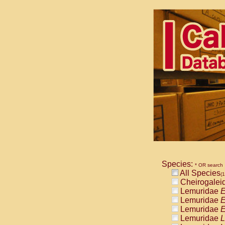
Species:
* OR search
All Species
(1
Cheirogalei
Lemuridae
E
Lemuridae
E
Lemuridae
E
Lemuridae
L