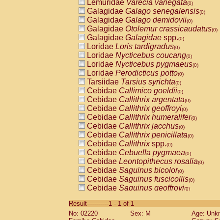
Lemuridae
Varecia variegata
(0)
Galagidae
Galago senegalensis
(0)
Galagidae
Galago demidovii
(0)
Galagidae
Otolemur crassicaudatus
(0)
Galagidae
Galagidae
spp.
(0)
Loridae
Loris tardigradus
(0)
Loridae
Nycticebus coucang
(0)
Loridae
Nycticebus pygmaeus
(0)
Loridae
Perodicticus potto
(0)
Tarsiidae
Tarsius syrichta
(0)
Cebidae
Callimico goeldii
(0)
Cebidae
Callithrix argentata
(0)
Cebidae
Callithrix geoffroyi
(0)
Cebidae
Callithrix humeralifer
(0)
Cebidae
Callithrix jacchus
(0)
Cebidae
Callithrix penicillata
(0)
Cebidae
Callithrix
spp.
(0)
Cebidae
Cebuella pygmaea
(0)
Cebidae
Leontopithecus rosalia
(0)
Cebidae
Saguinus bicolor
(0)
Cebidae
Saguinus fuscicollis
(0)
Cebidae
Saguinus geoffroyi
(0)
Cebidae
Saguinus imperator
(0)
Result-----------1 - 1 of 1
Cebidae
Saguinus labiatus
(0)
No: 02220
Sex: M
Age: Unk
Cebidae
Saguinus leucopus
(0)