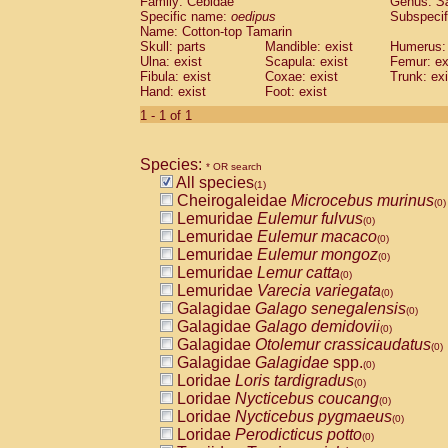
Family: Cebidae
Genus:
S
Cebidae
Saguinus midas
(0)
Specific name:
oedipus
Subspecif
Cebidae
Saguinus mystax
(0)
Name: Cotton-top Tamarin
Cebidae
Saguinus nigricollis
Skull: parts
Mandible: exist
(0)
Humerus: 
Cebidae
Saguinus oedipus
Ulna: exist
Scapula: exist
Femur: ex
(1)
Fibula: exist
Coxae: exist
Trunk: exi
Cebidae
Saguinus weddelli
(0)
Hand: exist
Foot: exist
Cebidae
Saguinus
spp.
(0)
Cebidae
Aotus trivirgatus
1 - 1 of 1
(0)
Cebidae
Cebus albifrons
(0)
Cebidae
Cebus apella
(0)
Species:
Cebidae
Cebus capucinus
* OR search
(0)
All species
Cebidae
Cebus nigrivittatus
(1)
(0)
Cheirogaleidae
Microcebus murinus
Cebidae
Cebus
spp.
(0)
(0)
Lemuridae
Eulemur fulvus
Cebidae
Saimiri boliviensis
(0)
(0)
Lemuridae
Eulemur macaco
Cebidae
Saimiri sciureus
(0)
(0)
Lemuridae
Eulemur mongoz
Atelidae
Alouatta caraya
(0)
(0)
Lemuridae
Lemur catta
Atelidae
Alouatta fusca
(0)
(0)
Lemuridae
Varecia variegata
Atelidae
Alouatta seniculus
(0)
(0)
Galagidae
Galago senegalensis
Atelidae
Alouatta
spp.
(0)
(0)
Galagidae
Galago demidovii
Atelidae
Ateles belzebuth
(0)
(0)
Galagidae
Otolemur crassicaudatus
Atelidae
Ateles geoffroyi
(0)
(0)
Galagidae
Galagidae
spp.
Atelidae
Ateles paniscus
(0)
(0)
Loridae
Loris tardigradus
Atelidae
Ateles
spp.
(0)
(0)
Loridae
Nycticebus coucang
Atelidae
Lagothrix lagothricha
(0)
(0)
Loridae
Nycticebus pygmaeus
Atelidae
Lagothrix lagothricha cana
(0)
(0)
Loridae
Perodicticus potto
Pitheciidae
Cacajao calvus rubicundu
(0)