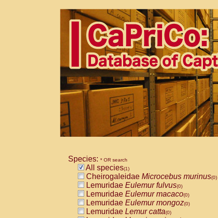
Species:
* OR search
All species
(1)
Cheirogaleidae
Microcebus murinus
(0)
Lemuridae
Eulemur fulvus
(0)
Lemuridae
Eulemur macaco
(0)
Lemuridae
Eulemur mongoz
(0)
Lemuridae
Lemur catta
(0)