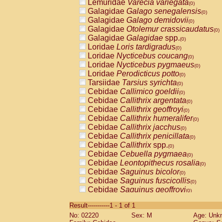
Lemuridae
Varecia variegata
(0)
Galagidae
Galago senegalensis
(0)
Galagidae
Galago demidovii
(0)
Galagidae
Otolemur crassicaudatus
(0)
Galagidae
Galagidae
spp.
(0)
Loridae
Loris tardigradus
(0)
Loridae
Nycticebus coucang
(0)
Loridae
Nycticebus pygmaeus
(0)
Loridae
Perodicticus potto
(0)
Tarsiidae
Tarsius syrichta
(0)
Cebidae
Callimico goeldii
(0)
Cebidae
Callithrix argentata
(0)
Cebidae
Callithrix geoffroyi
(0)
Cebidae
Callithrix humeralifer
(0)
Cebidae
Callithrix jacchus
(0)
Cebidae
Callithrix penicillata
(0)
Cebidae
Callithrix
spp.
(0)
Cebidae
Cebuella pygmaea
(0)
Cebidae
Leontopithecus rosalia
(0)
Cebidae
Saguinus bicolor
(0)
Cebidae
Saguinus fuscicollis
(0)
Cebidae
Saguinus geoffroyi
(0)
Cebidae
Saguinus imperator
(0)
Result-----------1 - 1 of 1
Cebidae
Saguinus labiatus
(0)
No: 02220
Sex: M
Age: Unk
Cebidae
Saguinus leucopus
(0)