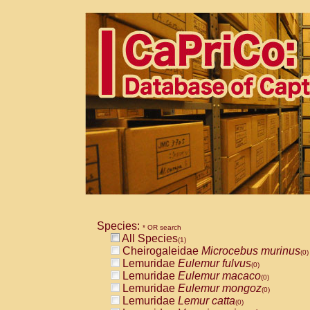
Species:
* OR search
All Species
(1)
Cheirogaleidae
Microcebus murinus
(0)
Lemuridae
Eulemur fulvus
(0)
Lemuridae
Eulemur macaco
(0)
Lemuridae
Eulemur mongoz
(0)
Lemuridae
Lemur catta
(0)