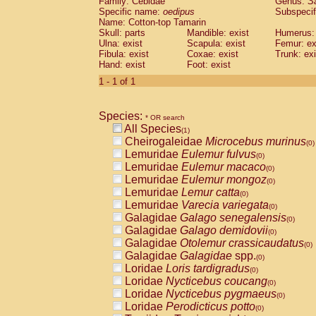
Family: Cebidae
Genus:
S
Cebidae
Saguinus midas
(0)
Specific name:
oedipus
Subspecif
Cebidae
Saguinus mystax
(0)
Name: Cotton-top Tamarin
Cebidae
Saguinus nigricollis
Skull: parts
Mandible: exist
(0)
Humerus: 
Cebidae
Saguinus oedipus
Ulna: exist
Scapula: exist
Femur: ex
(1)
Fibula: exist
Coxae: exist
Trunk: exi
Cebidae
Saguinus weddelli
(0)
Hand: exist
Foot: exist
Cebidae
Saguinus
spp.
(0)
Cebidae
Aotus trivirgatus
1 - 1 of 1
(0)
Cebidae
Cebus albifrons
(0)
Cebidae
Cebus apella
(0)
Species:
Cebidae
Cebus capucinus
* OR search
(0)
All Species
Cebidae
Cebus nigrivittatus
(1)
(0)
Cheirogaleidae
Microcebus murinus
Cebidae
Cebus
spp.
(0)
(0)
Lemuridae
Eulemur fulvus
Cebidae
Saimiri boliviensis
(0)
(0)
Lemuridae
Eulemur macaco
Cebidae
Saimiri sciureus
(0)
(0)
Lemuridae
Eulemur mongoz
Atelidae
Alouatta caraya
(0)
(0)
Lemuridae
Lemur catta
Atelidae
Alouatta fusca
(0)
(0)
Lemuridae
Varecia variegata
Atelidae
Alouatta seniculus
(0)
(0)
Galagidae
Galago senegalensis
Atelidae
Alouatta
spp.
(0)
(0)
Galagidae
Galago demidovii
Atelidae
Ateles belzebuth
(0)
(0)
Galagidae
Otolemur crassicaudatus
Atelidae
Ateles geoffroyi
(0)
(0)
Galagidae
Galagidae
spp.
Atelidae
Ateles paniscus
(0)
(0)
Loridae
Loris tardigradus
Atelidae
Ateles
spp.
(0)
(0)
Loridae
Nycticebus coucang
Atelidae
Lagothrix lagothricha
(0)
(0)
Loridae
Nycticebus pygmaeus
Atelidae
Lagothrix lagothricha cana
(0)
(0)
Loridae
Perodicticus potto
Pitheciidae
Cacajao calvus rubicundu
(0)