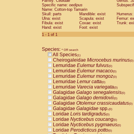
Family: Cebidae
Genus:
S
Cebidae
Saguinus midas
(0)
Specific name:
oedipus
Subspecif
Cebidae
Saguinus mystax
(0)
Name: Cotton-top Tamarin
Cebidae
Saguinus nigricollis
Skull: parts
Mandible: exist
(0)
Humerus: 
Cebidae
Saguinus oedipus
Ulna: exist
Scapula: exist
Femur: ex
(1)
Fibula: exist
Coxae: exist
Trunk: exi
Cebidae
Saguinus weddelli
(0)
Hand: exist
Foot: exist
Cebidae
Saguinus
spp.
(0)
Cebidae
Aotus trivirgatus
1 - 1 of 1
(0)
Cebidae
Cebus albifrons
(0)
Cebidae
Cebus apella
(0)
Species:
Cebidae
Cebus capucinus
* OR search
(0)
All Species
Cebidae
Cebus nigrivittatus
(1)
(0)
Cheirogaleidae
Microcebus murinus
Cebidae
Cebus
spp.
(0)
(0)
Lemuridae
Eulemur fulvus
Cebidae
Saimiri boliviensis
(0)
(0)
Lemuridae
Eulemur macaco
Cebidae
Saimiri sciureus
(0)
(0)
Lemuridae
Eulemur mongoz
Atelidae
Alouatta caraya
(0)
(0)
Lemuridae
Lemur catta
Atelidae
Alouatta fusca
(0)
(0)
Lemuridae
Varecia variegata
Atelidae
Alouatta seniculus
(0)
(0)
Galagidae
Galago senegalensis
Atelidae
Alouatta
spp.
(0)
(0)
Galagidae
Galago demidovii
Atelidae
Ateles belzebuth
(0)
(0)
Galagidae
Otolemur crassicaudatus
Atelidae
Ateles geoffroyi
(0)
(0)
Galagidae
Galagidae
spp.
Atelidae
Ateles paniscus
(0)
(0)
Loridae
Loris tardigradus
Atelidae
Ateles
spp.
(0)
(0)
Loridae
Nycticebus coucang
Atelidae
Lagothrix lagothricha
(0)
(0)
Loridae
Nycticebus pygmaeus
Atelidae
Lagothrix lagothricha cana
(0)
(0)
Loridae
Perodicticus potto
Pitheciidae
Cacajao calvus rubicundu
(0)