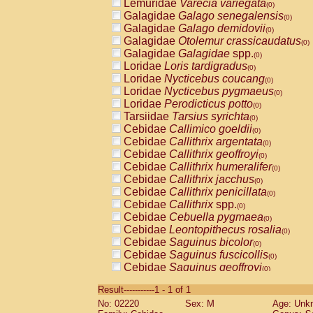
Lemuridae
Varecia variegata
(0)
Galagidae
Galago senegalensis
(0)
Galagidae
Galago demidovii
(0)
Galagidae
Otolemur crassicaudatus
(0)
Galagidae
Galagidae
spp.
(0)
Loridae
Loris tardigradus
(0)
Loridae
Nycticebus coucang
(0)
Loridae
Nycticebus pygmaeus
(0)
Loridae
Perodicticus potto
(0)
Tarsiidae
Tarsius syrichta
(0)
Cebidae
Callimico goeldii
(0)
Cebidae
Callithrix argentata
(0)
Cebidae
Callithrix geoffroyi
(0)
Cebidae
Callithrix humeralifer
(0)
Cebidae
Callithrix jacchus
(0)
Cebidae
Callithrix penicillata
(0)
Cebidae
Callithrix
spp.
(0)
Cebidae
Cebuella pygmaea
(0)
Cebidae
Leontopithecus rosalia
(0)
Cebidae
Saguinus bicolor
(0)
Cebidae
Saguinus fuscicollis
(0)
Cebidae
Saguinus geoffroyi
(0)
Cebidae
Saguinus imperator
(0)
Result-----------1 - 1 of 1
Cebidae
Saguinus labiatus
(0)
No: 02220
Sex: M
Age: Unk
Cebidae
Saguinus leucopus
(0)