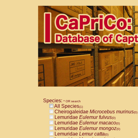
Species:
* OR search
All Species
(1)
Cheirogaleidae
Microcebus murinus
(0)
Lemuridae
Eulemur fulvus
(0)
Lemuridae
Eulemur macaco
(0)
Lemuridae
Eulemur mongoz
(0)
Lemuridae
Lemur catta
(0)