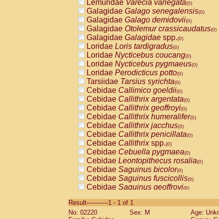
Lemuridae
Varecia variegata
(0)
Galagidae
Galago senegalensis
(0)
Galagidae
Galago demidovii
(0)
Galagidae
Otolemur crassicaudatus
(0)
Galagidae
Galagidae
spp.
(0)
Loridae
Loris tardigradus
(0)
Loridae
Nycticebus coucang
(0)
Loridae
Nycticebus pygmaeus
(0)
Loridae
Perodicticus potto
(0)
Tarsiidae
Tarsius syrichta
(0)
Cebidae
Callimico goeldii
(0)
Cebidae
Callithrix argentata
(0)
Cebidae
Callithrix geoffroyi
(0)
Cebidae
Callithrix humeralifer
(0)
Cebidae
Callithrix jacchus
(0)
Cebidae
Callithrix penicillata
(0)
Cebidae
Callithrix
spp.
(0)
Cebidae
Cebuella pygmaea
(0)
Cebidae
Leontopithecus rosalia
(0)
Cebidae
Saguinus bicolor
(0)
Cebidae
Saguinus fuscicollis
(0)
Cebidae
Saguinus geoffroyi
(0)
Cebidae
Saguinus imperator
(0)
Result-----------1 - 1 of 1
Cebidae
Saguinus labiatus
(0)
No: 02220
Sex: M
Age: Unk
Cebidae
Saguinus leucopus
(0)