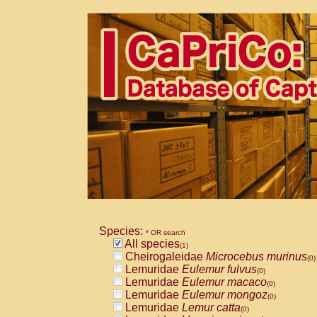
Species:
* OR search
All species
(1)
Cheirogaleidae
Microcebus murinus
(0)
Lemuridae
Eulemur fulvus
(0)
Lemuridae
Eulemur macaco
(0)
Lemuridae
Eulemur mongoz
(0)
Lemuridae
Lemur catta
(0)