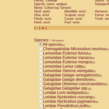
Family: Cebidae
Genus:
S
Cebidae
Saguinus midas
(0)
Specific name:
oedipus
Subspecif
Cebidae
Saguinus mystax
(0)
Name: Cotton-top Tamarin
Cebidae
Saguinus nigricollis
Skull: parts
Mandible: exist
(0)
Humerus: 
Cebidae
Saguinus oedipus
Ulna: exist
Scapula: exist
Femur: ex
(1)
Fibula: exist
Coxae: exist
Trunk: exi
Cebidae
Saguinus weddelli
(0)
Hand: exist
Foot: exist
Cebidae
Saguinus
spp.
(0)
Cebidae
Aotus trivirgatus
1 - 1 of 1
(0)
Cebidae
Cebus albifrons
(0)
Cebidae
Cebus apella
(0)
Species:
Cebidae
Cebus capucinus
* OR search
(0)
All species
Cebidae
Cebus nigrivittatus
(1)
(0)
Cheirogaleidae
Microcebus murinus
Cebidae
Cebus
spp.
(0)
(0)
Lemuridae
Eulemur fulvus
Cebidae
Saimiri boliviensis
(0)
(0)
Lemuridae
Eulemur macaco
Cebidae
Saimiri sciureus
(0)
(0)
Lemuridae
Eulemur mongoz
Atelidae
Alouatta caraya
(0)
(0)
Lemuridae
Lemur catta
Atelidae
Alouatta fusca
(0)
(0)
Lemuridae
Varecia variegata
Atelidae
Alouatta seniculus
(0)
(0)
Galagidae
Galago senegalensis
Atelidae
Alouatta
spp.
(0)
(0)
Galagidae
Galago demidovii
Atelidae
Ateles belzebuth
(0)
(0)
Galagidae
Otolemur crassicaudatus
Atelidae
Ateles geoffroyi
(0)
(0)
Galagidae
Galagidae
spp.
Atelidae
Ateles paniscus
(0)
(0)
Loridae
Loris tardigradus
Atelidae
Ateles
spp.
(0)
(0)
Loridae
Nycticebus coucang
Atelidae
Lagothrix lagothricha
(0)
(0)
Loridae
Nycticebus pygmaeus
Atelidae
Lagothrix lagothricha cana
(0)
(0)
Loridae
Perodicticus potto
Pitheciidae
Cacajao calvus rubicundu
(0)