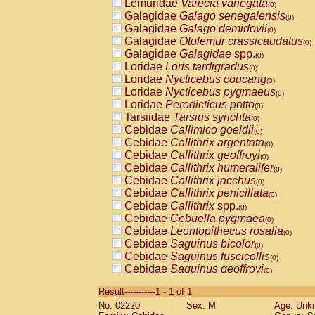
Lemuridae
Varecia variegata
(0)
Galagidae
Galago senegalensis
(0)
Galagidae
Galago demidovii
(0)
Galagidae
Otolemur crassicaudatus
(0)
Galagidae
Galagidae
spp.
(0)
Loridae
Loris tardigradus
(0)
Loridae
Nycticebus coucang
(0)
Loridae
Nycticebus pygmaeus
(0)
Loridae
Perodicticus potto
(0)
Tarsiidae
Tarsius syrichta
(0)
Cebidae
Callimico goeldii
(0)
Cebidae
Callithrix argentata
(0)
Cebidae
Callithrix geoffroyi
(0)
Cebidae
Callithrix humeralifer
(0)
Cebidae
Callithrix jacchus
(0)
Cebidae
Callithrix penicillata
(0)
Cebidae
Callithrix
spp.
(0)
Cebidae
Cebuella pygmaea
(0)
Cebidae
Leontopithecus rosalia
(0)
Cebidae
Saguinus bicolor
(0)
Cebidae
Saguinus fuscicollis
(0)
Cebidae
Saguinus geoffroyi
(0)
Cebidae
Saguinus imperator
(0)
Result-----------1 - 1 of 1
Cebidae
Saguinus labiatus
(0)
No: 02220
Sex: M
Age: Unk
Cebidae
Saguinus leucopus
(0)