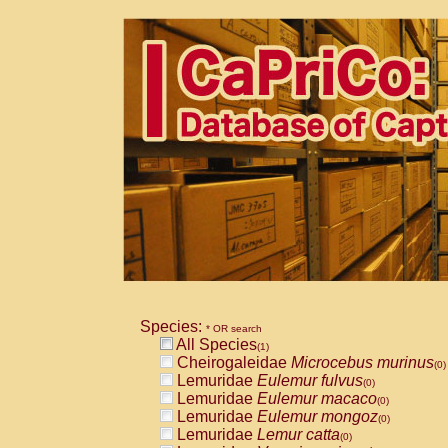
Species:
* OR search
All Species
(1)
Cheirogaleidae
Microcebus murinus
(0)
Lemuridae
Eulemur fulvus
(0)
Lemuridae
Eulemur macaco
(0)
Lemuridae
Eulemur mongoz
(0)
Lemuridae
Lemur catta
(0)