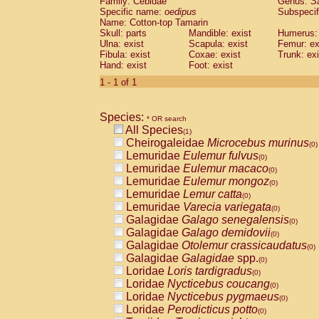
Family: Cebidae
Genus:
S
Cebidae
Saguinus midas
(0)
Specific name:
oedipus
Subspecif
Cebidae
Saguinus mystax
(0)
Name: Cotton-top Tamarin
Cebidae
Saguinus nigricollis
Skull: parts
Mandible: exist
(0)
Humerus: 
Cebidae
Saguinus oedipus
Ulna: exist
Scapula: exist
Femur: ex
(1)
Fibula: exist
Coxae: exist
Trunk: exi
Cebidae
Saguinus weddelli
(0)
Hand: exist
Foot: exist
Cebidae
Saguinus
spp.
(0)
Cebidae
Aotus trivirgatus
1 - 1 of 1
(0)
Cebidae
Cebus albifrons
(0)
Cebidae
Cebus apella
(0)
Species:
Cebidae
Cebus capucinus
* OR search
(0)
All Species
Cebidae
Cebus nigrivittatus
(1)
(0)
Cheirogaleidae
Microcebus murinus
Cebidae
Cebus
spp.
(0)
(0)
Lemuridae
Eulemur fulvus
Cebidae
Saimiri boliviensis
(0)
(0)
Lemuridae
Eulemur macaco
Cebidae
Saimiri sciureus
(0)
(0)
Lemuridae
Eulemur mongoz
Atelidae
Alouatta caraya
(0)
(0)
Lemuridae
Lemur catta
Atelidae
Alouatta fusca
(0)
(0)
Lemuridae
Varecia variegata
Atelidae
Alouatta seniculus
(0)
(0)
Galagidae
Galago senegalensis
Atelidae
Alouatta
spp.
(0)
(0)
Galagidae
Galago demidovii
Atelidae
Ateles belzebuth
(0)
(0)
Galagidae
Otolemur crassicaudatus
Atelidae
Ateles geoffroyi
(0)
(0)
Galagidae
Galagidae
spp.
Atelidae
Ateles paniscus
(0)
(0)
Loridae
Loris tardigradus
Atelidae
Ateles
spp.
(0)
(0)
Loridae
Nycticebus coucang
Atelidae
Lagothrix lagothricha
(0)
(0)
Loridae
Nycticebus pygmaeus
Atelidae
Lagothrix lagothricha cana
(0)
(0)
Loridae
Perodicticus potto
Pitheciidae
Cacajao calvus rubicundu
(0)