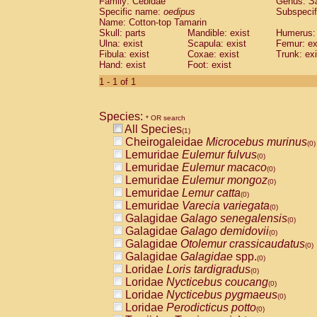
Family: Cebidae
Genus:
S
Cebidae
Saguinus midas
(0)
Specific name:
oedipus
Subspecif
Cebidae
Saguinus mystax
(0)
Name: Cotton-top Tamarin
Cebidae
Saguinus nigricollis
Skull: parts
Mandible: exist
(0)
Humerus: 
Cebidae
Saguinus oedipus
Ulna: exist
Scapula: exist
Femur: ex
(1)
Fibula: exist
Coxae: exist
Trunk: exi
Cebidae
Saguinus weddelli
(0)
Hand: exist
Foot: exist
Cebidae
Saguinus
spp.
(0)
Cebidae
Aotus trivirgatus
1 - 1 of 1
(0)
Cebidae
Cebus albifrons
(0)
Cebidae
Cebus apella
(0)
Species:
Cebidae
Cebus capucinus
* OR search
(0)
All Species
Cebidae
Cebus nigrivittatus
(1)
(0)
Cheirogaleidae
Microcebus murinus
Cebidae
Cebus
spp.
(0)
(0)
Lemuridae
Eulemur fulvus
Cebidae
Saimiri boliviensis
(0)
(0)
Lemuridae
Eulemur macaco
Cebidae
Saimiri sciureus
(0)
(0)
Lemuridae
Eulemur mongoz
Atelidae
Alouatta caraya
(0)
(0)
Lemuridae
Lemur catta
Atelidae
Alouatta fusca
(0)
(0)
Lemuridae
Varecia variegata
Atelidae
Alouatta seniculus
(0)
(0)
Galagidae
Galago senegalensis
Atelidae
Alouatta
spp.
(0)
(0)
Galagidae
Galago demidovii
Atelidae
Ateles belzebuth
(0)
(0)
Galagidae
Otolemur crassicaudatus
Atelidae
Ateles geoffroyi
(0)
(0)
Galagidae
Galagidae
spp.
Atelidae
Ateles paniscus
(0)
(0)
Loridae
Loris tardigradus
Atelidae
Ateles
spp.
(0)
(0)
Loridae
Nycticebus coucang
Atelidae
Lagothrix lagothricha
(0)
(0)
Loridae
Nycticebus pygmaeus
Atelidae
Lagothrix lagothricha cana
(0)
(0)
Loridae
Perodicticus potto
Pitheciidae
Cacajao calvus rubicundu
(0)