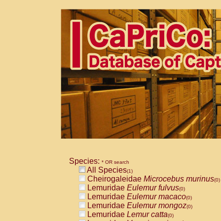
Species:
* OR search
All Species
(1)
Cheirogaleidae
Microcebus murinus
(0)
Lemuridae
Eulemur fulvus
(0)
Lemuridae
Eulemur macaco
(0)
Lemuridae
Eulemur mongoz
(0)
Lemuridae
Lemur catta
(0)