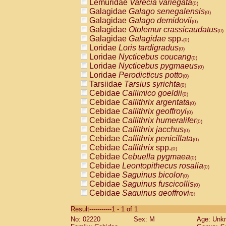
Lemuridae
Varecia variegata
(0)
Galagidae
Galago senegalensis
(0)
Galagidae
Galago demidovii
(0)
Galagidae
Otolemur crassicaudatus
(0)
Galagidae
Galagidae
spp.
(0)
Loridae
Loris tardigradus
(0)
Loridae
Nycticebus coucang
(0)
Loridae
Nycticebus pygmaeus
(0)
Loridae
Perodicticus potto
(0)
Tarsiidae
Tarsius syrichta
(0)
Cebidae
Callimico goeldii
(0)
Cebidae
Callithrix argentata
(0)
Cebidae
Callithrix geoffroyi
(0)
Cebidae
Callithrix humeralifer
(0)
Cebidae
Callithrix jacchus
(0)
Cebidae
Callithrix penicillata
(0)
Cebidae
Callithrix
spp.
(0)
Cebidae
Cebuella pygmaea
(0)
Cebidae
Leontopithecus rosalia
(0)
Cebidae
Saguinus bicolor
(0)
Cebidae
Saguinus fuscicollis
(0)
Cebidae
Saguinus geoffroyi
(0)
Cebidae
Saguinus imperator
(0)
Result-----------1 - 1 of 1
Cebidae
Saguinus labiatus
(0)
No: 02220
Sex: M
Age: Unk
Cebidae
Saguinus leucopus
(0)