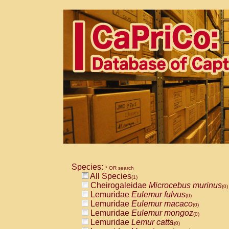
Species:
* OR search
All Species
(1)
Cheirogaleidae
Microcebus murinus
(0)
Lemuridae
Eulemur fulvus
(0)
Lemuridae
Eulemur macaco
(0)
Lemuridae
Eulemur mongoz
(0)
Lemuridae
Lemur catta
(0)