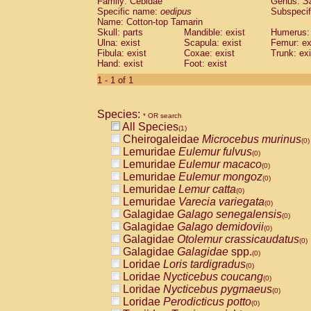
Family: Cebidae
Genus:
S
Cebidae
Saguinus midas
(0)
Specific name:
oedipus
Subspecif
Cebidae
Saguinus mystax
(0)
Name: Cotton-top Tamarin
Cebidae
Saguinus nigricollis
Skull: parts
Mandible: exist
(0)
Humerus: 
Cebidae
Saguinus oedipus
Ulna: exist
Scapula: exist
Femur: ex
(1)
Fibula: exist
Coxae: exist
Trunk: exi
Cebidae
Saguinus weddelli
(0)
Hand: exist
Foot: exist
Cebidae
Saguinus
spp.
(0)
Cebidae
Aotus trivirgatus
1 - 1 of 1
(0)
Cebidae
Cebus albifrons
(0)
Cebidae
Cebus apella
(0)
Species:
Cebidae
Cebus capucinus
* OR search
(0)
All Species
Cebidae
Cebus nigrivittatus
(1)
(0)
Cheirogaleidae
Microcebus murinus
Cebidae
Cebus
spp.
(0)
(0)
Lemuridae
Eulemur fulvus
Cebidae
Saimiri boliviensis
(0)
(0)
Lemuridae
Eulemur macaco
Cebidae
Saimiri sciureus
(0)
(0)
Lemuridae
Eulemur mongoz
Atelidae
Alouatta caraya
(0)
(0)
Lemuridae
Lemur catta
Atelidae
Alouatta fusca
(0)
(0)
Lemuridae
Varecia variegata
Atelidae
Alouatta seniculus
(0)
(0)
Galagidae
Galago senegalensis
Atelidae
Alouatta
spp.
(0)
(0)
Galagidae
Galago demidovii
Atelidae
Ateles belzebuth
(0)
(0)
Galagidae
Otolemur crassicaudatus
Atelidae
Ateles geoffroyi
(0)
(0)
Galagidae
Galagidae
spp.
Atelidae
Ateles paniscus
(0)
(0)
Loridae
Loris tardigradus
Atelidae
Ateles
spp.
(0)
(0)
Loridae
Nycticebus coucang
Atelidae
Lagothrix lagothricha
(0)
(0)
Loridae
Nycticebus pygmaeus
Atelidae
Lagothrix lagothricha cana
(0)
(0)
Loridae
Perodicticus potto
Pitheciidae
Cacajao calvus rubicundu
(0)