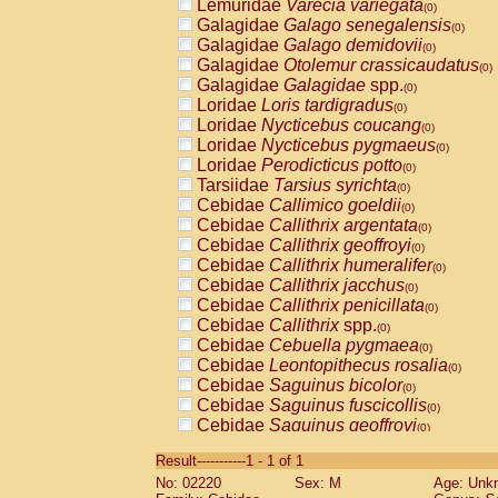
Lemuridae
Varecia variegata
(0)
Galagidae
Galago senegalensis
(0)
Galagidae
Galago demidovii
(0)
Galagidae
Otolemur crassicaudatus
(0)
Galagidae
Galagidae
spp.
(0)
Loridae
Loris tardigradus
(0)
Loridae
Nycticebus coucang
(0)
Loridae
Nycticebus pygmaeus
(0)
Loridae
Perodicticus potto
(0)
Tarsiidae
Tarsius syrichta
(0)
Cebidae
Callimico goeldii
(0)
Cebidae
Callithrix argentata
(0)
Cebidae
Callithrix geoffroyi
(0)
Cebidae
Callithrix humeralifer
(0)
Cebidae
Callithrix jacchus
(0)
Cebidae
Callithrix penicillata
(0)
Cebidae
Callithrix
spp.
(0)
Cebidae
Cebuella pygmaea
(0)
Cebidae
Leontopithecus rosalia
(0)
Cebidae
Saguinus bicolor
(0)
Cebidae
Saguinus fuscicollis
(0)
Cebidae
Saguinus geoffroyi
(0)
Cebidae
Saguinus imperator
(0)
Result-----------1 - 1 of 1
Cebidae
Saguinus labiatus
(0)
No: 02220
Sex: M
Age: Unk
Cebidae
Saguinus leucopus
(0)