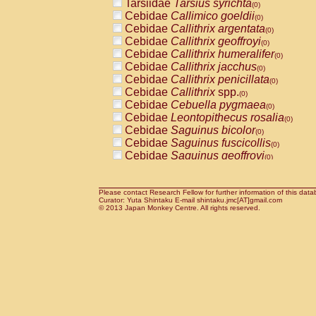
Tarsiidae
Tarsius syrichta
Pitheciidae
Callicebus cupreus
(0)
(0)
Cebidae
Callimico goeldii
Pitheciidae
Callicebus donacophilus
(0)
(0
Cebidae
Callithrix argentata
Pitheciidae
Callicebus moloch
(0)
(0)
Cebidae
Callithrix geoffroyi
Pitheciidae
Callicebus torquatus
(0)
(0)
Cebidae
Callithrix humeralifer
Pitheciidae
Callicebus
spp.
(0)
(0)
Cebidae
Callithrix jacchus
Pitheciidae
Chiropotes satanas
(0)
(0)
Cebidae
Callithrix penicillata
Pitheciidae
Pithecia monachus
(0)
(0)
Cebidae
Callithrix
spp.
Pitheciidae
Pithecia pithecia
(0)
(0)
Cebidae
Cebuella pygmaea
Cercopithecidae
Cercocebus agilis
(0)
(0)
Cebidae
Leontopithecus rosalia
Cercopithecidae
Cercocebus galeritus
(0)
Cebidae
Saguinus bicolor
Cercopithecidae
Cercocebus torquatu
(0)
Cebidae
Saguinus fuscicollis
Cercopithecidae
Cercocebus torquatus
(0)
Cebidae
Saguinus geoffroyi
Cercopithecidae
Cercocebus torquatu
(0)
Cebidae
Saguinus imperator
Cercopithecidae
Cercocebus
hybrid
(0)
(0)
Cebidae
Saguinus labiatus
Cercopithecidae
Cercocebus
spp.
(0)
(0)
Cebidae
Saguinus leucopus
Please contact Research Fellow for further information of this data
Cercopithecidae
Lophocebus albigen
(0)
Curator: Yuta Shintaku E-mail shintaku.jmc[AT]gmail.com
Cebidae
Saguinus midas
Cercopithecidae
Papio anubis
© 2013 Japan Monkey Centre. All rights reserved.
(0)
(0)
Cebidae
Saguinus mystax
Cercopithecidae
Papio cynocephalus
(0)
(
Cebidae
Saguinus nigricollis
Cercopithecidae
Papio hamadryas
(0)
(0)
Cebidae
Saguinus oedipus
Cercopithecidae
Papio papio
(1)
(0)
Cebidae
Saguinus weddelli
Cercopithecidae
Papio
spp.
(0)
(0)
Cebidae
Saguinus
spp.
Cercopithecidae
Mandrillus leucopha
(0)
Cebidae
Aotus trivirgatus
Cercopithecidae
Mandrillus sphinx
(0)
(0)
Cebidae
Cebus albifrons
Cercopithecidae
Theropithecus gelad
(0)
Cebidae
Cebus apella
Cercopithecidae
Macaca arctoides
(0)
(0)