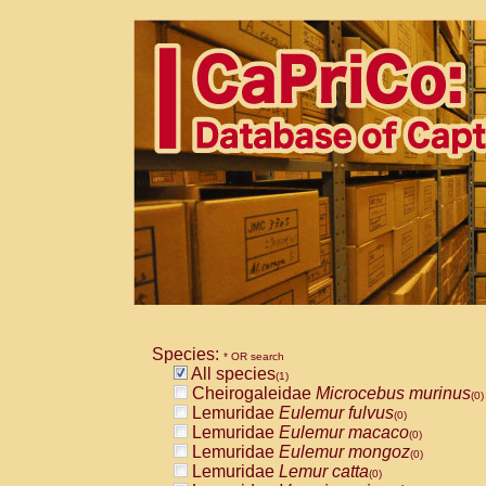
Species:
* OR search
All species
(1)
Cheirogaleidae
Microcebus murinus
(0)
Lemuridae
Eulemur fulvus
(0)
Lemuridae
Eulemur macaco
(0)
Lemuridae
Eulemur mongoz
(0)
Lemuridae
Lemur catta
(0)