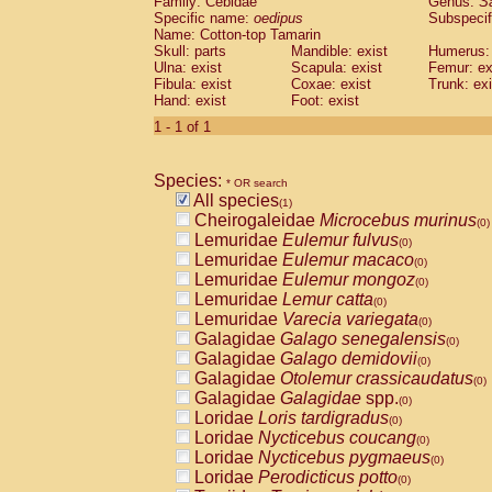
Family: Cebidae
Genus:
S
Cebidae
Saguinus midas
(0)
Specific name:
oedipus
Subspecif
Cebidae
Saguinus mystax
(0)
Name: Cotton-top Tamarin
Cebidae
Saguinus nigricollis
Skull: parts
Mandible: exist
(0)
Humerus: 
Cebidae
Saguinus oedipus
Ulna: exist
Scapula: exist
Femur: ex
(1)
Fibula: exist
Coxae: exist
Trunk: exi
Cebidae
Saguinus weddelli
(0)
Hand: exist
Foot: exist
Cebidae
Saguinus
spp.
(0)
Cebidae
Aotus trivirgatus
1 - 1 of 1
(0)
Cebidae
Cebus albifrons
(0)
Cebidae
Cebus apella
(0)
Species:
Cebidae
Cebus capucinus
* OR search
(0)
All species
Cebidae
Cebus nigrivittatus
(1)
(0)
Cheirogaleidae
Microcebus murinus
Cebidae
Cebus
spp.
(0)
(0)
Lemuridae
Eulemur fulvus
Cebidae
Saimiri boliviensis
(0)
(0)
Lemuridae
Eulemur macaco
Cebidae
Saimiri sciureus
(0)
(0)
Lemuridae
Eulemur mongoz
Atelidae
Alouatta caraya
(0)
(0)
Lemuridae
Lemur catta
Atelidae
Alouatta fusca
(0)
(0)
Lemuridae
Varecia variegata
Atelidae
Alouatta seniculus
(0)
(0)
Galagidae
Galago senegalensis
Atelidae
Alouatta
spp.
(0)
(0)
Galagidae
Galago demidovii
Atelidae
Ateles belzebuth
(0)
(0)
Galagidae
Otolemur crassicaudatus
Atelidae
Ateles geoffroyi
(0)
(0)
Galagidae
Galagidae
spp.
Atelidae
Ateles paniscus
(0)
(0)
Loridae
Loris tardigradus
Atelidae
Ateles
spp.
(0)
(0)
Loridae
Nycticebus coucang
Atelidae
Lagothrix lagothricha
(0)
(0)
Loridae
Nycticebus pygmaeus
Atelidae
Lagothrix lagothricha cana
(0)
(0)
Loridae
Perodicticus potto
Pitheciidae
Cacajao calvus rubicundu
(0)