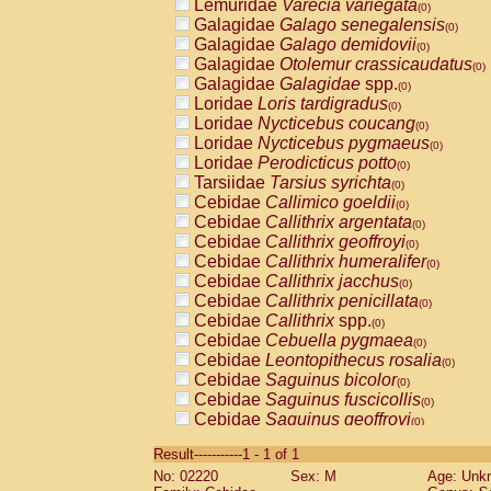
Lemuridae
Varecia variegata
(0)
Galagidae
Galago senegalensis
(0)
Galagidae
Galago demidovii
(0)
Galagidae
Otolemur crassicaudatus
(0)
Galagidae
Galagidae
spp.
(0)
Loridae
Loris tardigradus
(0)
Loridae
Nycticebus coucang
(0)
Loridae
Nycticebus pygmaeus
(0)
Loridae
Perodicticus potto
(0)
Tarsiidae
Tarsius syrichta
(0)
Cebidae
Callimico goeldii
(0)
Cebidae
Callithrix argentata
(0)
Cebidae
Callithrix geoffroyi
(0)
Cebidae
Callithrix humeralifer
(0)
Cebidae
Callithrix jacchus
(0)
Cebidae
Callithrix penicillata
(0)
Cebidae
Callithrix
spp.
(0)
Cebidae
Cebuella pygmaea
(0)
Cebidae
Leontopithecus rosalia
(0)
Cebidae
Saguinus bicolor
(0)
Cebidae
Saguinus fuscicollis
(0)
Cebidae
Saguinus geoffroyi
(0)
Cebidae
Saguinus imperator
(0)
Result-----------1 - 1 of 1
Cebidae
Saguinus labiatus
(0)
No: 02220
Sex: M
Age: Unk
Cebidae
Saguinus leucopus
(0)