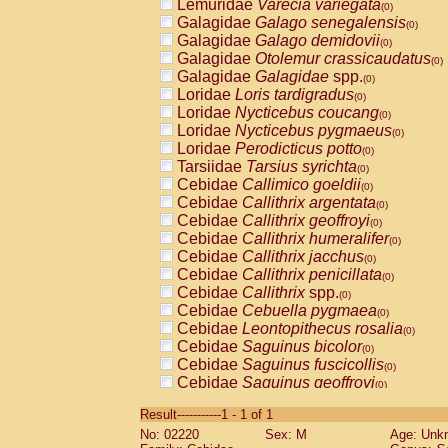
Lemuridae
Varecia variegata
(0)
Galagidae
Galago senegalensis
(0)
Galagidae
Galago demidovii
(0)
Galagidae
Otolemur crassicaudatus
(0)
Galagidae
Galagidae
spp.
(0)
Loridae
Loris tardigradus
(0)
Loridae
Nycticebus coucang
(0)
Loridae
Nycticebus pygmaeus
(0)
Loridae
Perodicticus potto
(0)
Tarsiidae
Tarsius syrichta
(0)
Cebidae
Callimico goeldii
(0)
Cebidae
Callithrix argentata
(0)
Cebidae
Callithrix geoffroyi
(0)
Cebidae
Callithrix humeralifer
(0)
Cebidae
Callithrix jacchus
(0)
Cebidae
Callithrix penicillata
(0)
Cebidae
Callithrix
spp.
(0)
Cebidae
Cebuella pygmaea
(0)
Cebidae
Leontopithecus rosalia
(0)
Cebidae
Saguinus bicolor
(0)
Cebidae
Saguinus fuscicollis
(0)
Cebidae
Saguinus geoffroyi
(0)
Cebidae
Saguinus imperator
(0)
Result-----------1 - 1 of 1
Cebidae
Saguinus labiatus
(0)
No: 02220
Sex: M
Age: Unk
Cebidae
Saguinus leucopus
(0)