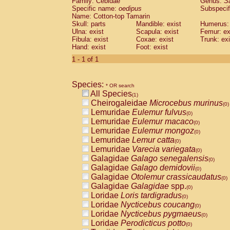
Family: Cebidae
Genus:
S
Cebidae
Saguinus midas
(0)
Specific name:
oedipus
Subspecif
Cebidae
Saguinus mystax
(0)
Name: Cotton-top Tamarin
Cebidae
Saguinus nigricollis
Skull: parts
Mandible: exist
(0)
Humerus: 
Cebidae
Saguinus oedipus
Ulna: exist
Scapula: exist
Femur: ex
(1)
Fibula: exist
Coxae: exist
Trunk: exi
Cebidae
Saguinus weddelli
(0)
Hand: exist
Foot: exist
Cebidae
Saguinus
spp.
(0)
Cebidae
Aotus trivirgatus
1 - 1 of 1
(0)
Cebidae
Cebus albifrons
(0)
Cebidae
Cebus apella
(0)
Species:
Cebidae
Cebus capucinus
* OR search
(0)
All Species
Cebidae
Cebus nigrivittatus
(1)
(0)
Cheirogaleidae
Microcebus murinus
Cebidae
Cebus
spp.
(0)
(0)
Lemuridae
Eulemur fulvus
Cebidae
Saimiri boliviensis
(0)
(0)
Lemuridae
Eulemur macaco
Cebidae
Saimiri sciureus
(0)
(0)
Lemuridae
Eulemur mongoz
Atelidae
Alouatta caraya
(0)
(0)
Lemuridae
Lemur catta
Atelidae
Alouatta fusca
(0)
(0)
Lemuridae
Varecia variegata
Atelidae
Alouatta seniculus
(0)
(0)
Galagidae
Galago senegalensis
Atelidae
Alouatta
spp.
(0)
(0)
Galagidae
Galago demidovii
Atelidae
Ateles belzebuth
(0)
(0)
Galagidae
Otolemur crassicaudatus
Atelidae
Ateles geoffroyi
(0)
(0)
Galagidae
Galagidae
spp.
Atelidae
Ateles paniscus
(0)
(0)
Loridae
Loris tardigradus
Atelidae
Ateles
spp.
(0)
(0)
Loridae
Nycticebus coucang
Atelidae
Lagothrix lagothricha
(0)
(0)
Loridae
Nycticebus pygmaeus
Atelidae
Lagothrix lagothricha cana
(0)
(0)
Loridae
Perodicticus potto
Pitheciidae
Cacajao calvus rubicundu
(0)