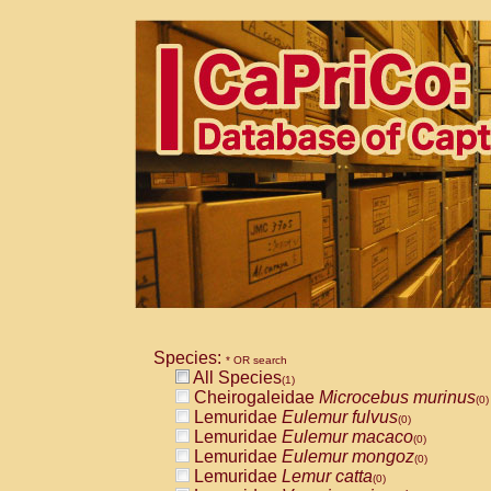
Species:
* OR search
All Species
(1)
Cheirogaleidae
Microcebus murinus
(0)
Lemuridae
Eulemur fulvus
(0)
Lemuridae
Eulemur macaco
(0)
Lemuridae
Eulemur mongoz
(0)
Lemuridae
Lemur catta
(0)