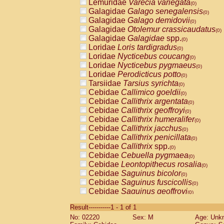
Lemuridae
Varecia variegata
(0)
Galagidae
Galago senegalensis
(0)
Galagidae
Galago demidovii
(0)
Galagidae
Otolemur crassicaudatus
(0)
Galagidae
Galagidae
spp.
(0)
Loridae
Loris tardigradus
(0)
Loridae
Nycticebus coucang
(0)
Loridae
Nycticebus pygmaeus
(0)
Loridae
Perodicticus potto
(0)
Tarsiidae
Tarsius syrichta
(0)
Cebidae
Callimico goeldii
(0)
Cebidae
Callithrix argentata
(0)
Cebidae
Callithrix geoffroyi
(0)
Cebidae
Callithrix humeralifer
(0)
Cebidae
Callithrix jacchus
(0)
Cebidae
Callithrix penicillata
(0)
Cebidae
Callithrix
spp.
(0)
Cebidae
Cebuella pygmaea
(0)
Cebidae
Leontopithecus rosalia
(0)
Cebidae
Saguinus bicolor
(0)
Cebidae
Saguinus fuscicollis
(0)
Cebidae
Saguinus geoffroyi
(0)
Cebidae
Saguinus imperator
(0)
Result-----------1 - 1 of 1
Cebidae
Saguinus labiatus
(0)
No: 02220
Sex: M
Age: Unk
Cebidae
Saguinus leucopus
(0)