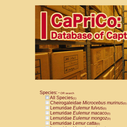
Species:
* OR search
All Species
(1)
Cheirogaleidae
Microcebus murinus
(0)
Lemuridae
Eulemur fulvus
(0)
Lemuridae
Eulemur macaco
(0)
Lemuridae
Eulemur mongoz
(0)
Lemuridae
Lemur catta
(0)