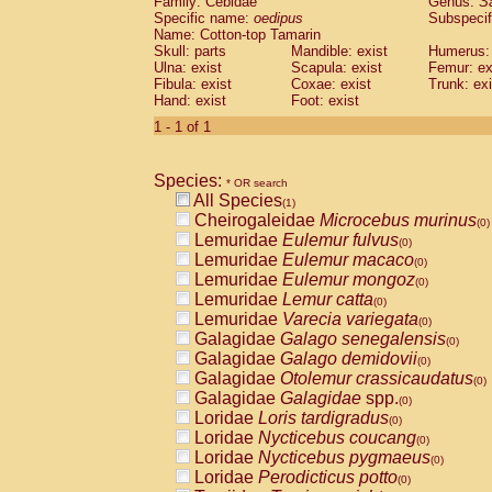
Family: Cebidae
Genus:
S
Cebidae
Saguinus midas
(0)
Specific name:
oedipus
Subspecif
Cebidae
Saguinus mystax
(0)
Name: Cotton-top Tamarin
Cebidae
Saguinus nigricollis
Skull: parts
Mandible: exist
(0)
Humerus: 
Cebidae
Saguinus oedipus
Ulna: exist
Scapula: exist
Femur: ex
(1)
Fibula: exist
Coxae: exist
Trunk: exi
Cebidae
Saguinus weddelli
(0)
Hand: exist
Foot: exist
Cebidae
Saguinus
spp.
(0)
Cebidae
Aotus trivirgatus
1 - 1 of 1
(0)
Cebidae
Cebus albifrons
(0)
Cebidae
Cebus apella
(0)
Species:
Cebidae
Cebus capucinus
* OR search
(0)
All Species
Cebidae
Cebus nigrivittatus
(1)
(0)
Cheirogaleidae
Microcebus murinus
Cebidae
Cebus
spp.
(0)
(0)
Lemuridae
Eulemur fulvus
Cebidae
Saimiri boliviensis
(0)
(0)
Lemuridae
Eulemur macaco
Cebidae
Saimiri sciureus
(0)
(0)
Lemuridae
Eulemur mongoz
Atelidae
Alouatta caraya
(0)
(0)
Lemuridae
Lemur catta
Atelidae
Alouatta fusca
(0)
(0)
Lemuridae
Varecia variegata
Atelidae
Alouatta seniculus
(0)
(0)
Galagidae
Galago senegalensis
Atelidae
Alouatta
spp.
(0)
(0)
Galagidae
Galago demidovii
Atelidae
Ateles belzebuth
(0)
(0)
Galagidae
Otolemur crassicaudatus
Atelidae
Ateles geoffroyi
(0)
(0)
Galagidae
Galagidae
spp.
Atelidae
Ateles paniscus
(0)
(0)
Loridae
Loris tardigradus
Atelidae
Ateles
spp.
(0)
(0)
Loridae
Nycticebus coucang
Atelidae
Lagothrix lagothricha
(0)
(0)
Loridae
Nycticebus pygmaeus
Atelidae
Lagothrix lagothricha cana
(0)
(0)
Loridae
Perodicticus potto
Pitheciidae
Cacajao calvus rubicundu
(0)