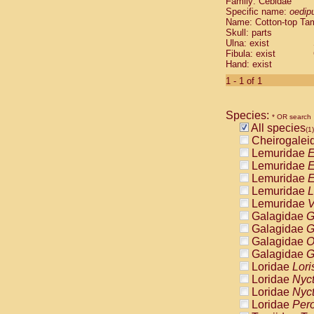
Family: Cebidae
Cebidae
Sa
Specific name:
oedip
Cebidae
Sa
Name: Cotton-top Ta
Cebidae
Sag
Skull: parts
Cebidae
Sa
Ulna: exist
Fibula: exist
Cebidae
Sag
Hand: exist
Cebidae
Sa
Cebidae
Aot
1 - 1 of 1
Cebidae
Ceb
Cebidae
Ceb
Species:
Cebidae
Ce
* OR search
All species
Cebidae
Ceb
(1)
Cheirogalei
Cebidae
Ce
Lemuridae
E
Cebidae
Sai
Lemuridae
E
Cebidae
Sai
Lemuridae
E
Atelidae
Alo
Lemuridae
L
Atelidae
Alo
Lemuridae
V
Atelidae
Alo
Galagidae
G
Atelidae
Alo
Galagidae
G
Atelidae
Ate
Galagidae
O
Atelidae
Ate
Galagidae
G
Atelidae
Ate
Loridae
Lori
Atelidae
Ate
Loridae
Nyc
Atelidae
Lag
Loridae
Nyc
Atelidae
Lag
Loridae
Pero
Pitheciidae