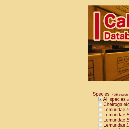
Species:
* OR search
All species
(1)
Cheirogalei
Lemuridae
E
Lemuridae
E
Lemuridae
E
Lemuridae
L