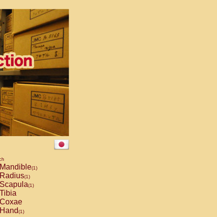
ch
Mandible
(1)
Radius
(1)
Scapula
(1)
Tibia
Coxae
Hand
(1)