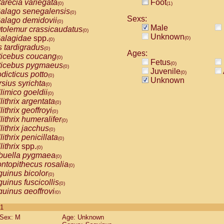
arecia variegata
Foot
(0)
(1)
alago senegalensis
(0)
Sexs:
alago demidovii
(0)
Male
tolemur crassicaudatus
(0)
Unknown
alagidae
spp.
(0)
(0)
s tardigradus
(0)
Ages:
ticebus coucang
(0)
Fetus
(0)
ticebus pygmaeus
(0)
Juvenile
(0)
dicticus potto
(0)
Unknown
rsius syrichta
(0)
limico goeldii
(0)
lithrix argentata
(0)
lithrix geoffroyi
(0)
lithrix humeralifer
(0)
lithrix jacchus
(0)
lithrix penicillata
(0)
lithrix
spp.
(0)
buella pygmaea
(0)
ntopithecus rosalia
(0)
uinus bicolor
(0)
uinus fuscicollis
(0)
uinus geoffroyi
(0)
uinus imperator
(0)
 1
uinus labiatus
(0)
Sex: M
Age: Unknown
guinus leucopus
(0)