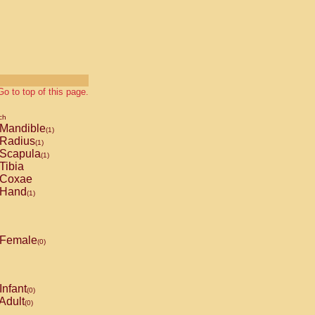
Go to top of this page.
ch
Mandible
(1)
Radius
(1)
Scapula
(1)
Tibia
Coxae
Hand
(1)
Female
(0)
Infant
(0)
Adult
(0)