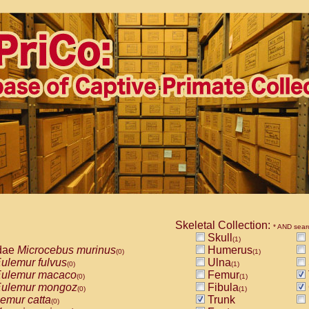
Skeletal Collection:
* AND sear
Skull
(1)
dae
Microcebus murinus
Humerus
(0)
(1)
ulemur fulvus
Ulna
(0)
(1)
ulemur macaco
Femur
(0)
(1)
ulemur mongoz
Fibula
(0)
(1)
emur catta
Trunk
(0)