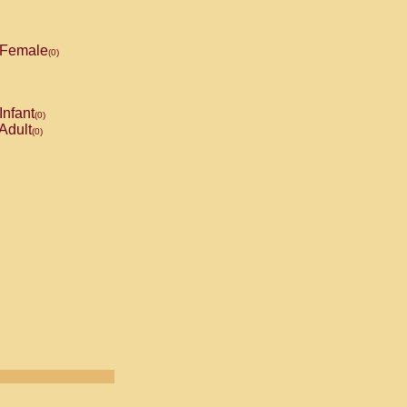
Female
(0)
Infant
(0)
Adult
(0)