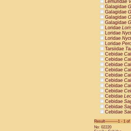
Lemuridae
V
Galagidae
G
Galagidae
G
Galagidae
O
Galagidae
G
Loridae
Lori
Loridae
Nyc
Loridae
Nyc
Loridae
Pero
Tarsiidae
Ta
Cebidae
Cal
Cebidae
Cal
Cebidae
Cal
Cebidae
Cal
Cebidae
Cal
Cebidae
Cal
Cebidae
Cal
Cebidae
Ce
Cebidae
Leo
Cebidae
Sag
Cebidae
Sag
Cebidae
Sag
Cebidae
Sag
Result-----------1 - 1 of
Cebidae
Sag
No: 02220
Cebidae
Sa