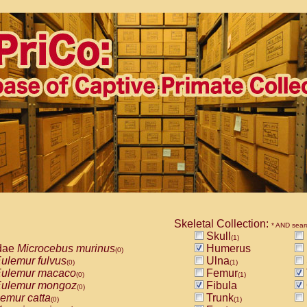
Skeletal Collection:
* AND sear
Skull
(1)
dae
Microcebus murinus
Humerus
(0)
ulemur fulvus
Ulna
(0)
(1)
ulemur macaco
Femur
(0)
(1)
ulemur mongoz
Fibula
(0)
emur catta
Trunk
(0)
(1)