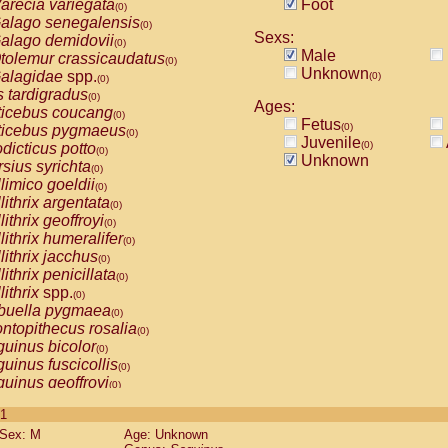
arecia variegata
Foot
(0)
alago senegalensis
(0)
Sexs:
alago demidovii
(0)
Male
tolemur crassicaudatus
(0)
Unknown
alagidae
spp.
(0)
(0)
s tardigradus
(0)
Ages:
ticebus coucang
(0)
Fetus
(0)
ticebus pygmaeus
(0)
Juvenile
(0)
dicticus potto
(0)
Unknown
rsius syrichta
(0)
limico goeldii
(0)
lithrix argentata
(0)
lithrix geoffroyi
(0)
lithrix humeralifer
(0)
lithrix jacchus
(0)
lithrix penicillata
(0)
lithrix
spp.
(0)
buella pygmaea
(0)
ntopithecus rosalia
(0)
uinus bicolor
(0)
uinus fuscicollis
(0)
uinus geoffroyi
(0)
uinus imperator
(0)
 1
uinus labiatus
(0)
Sex: M
Age: Unknown
guinus leucopus
(0)