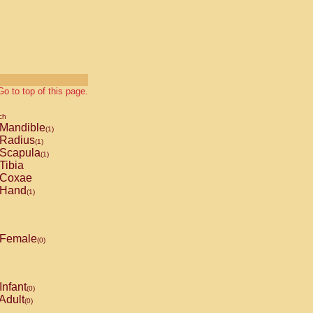
Go to top of this page.
ch
Mandible
(1)
Radius
(1)
Scapula
(1)
Tibia
Coxae
Hand
(1)
Female
(0)
Infant
(0)
Adult
(0)