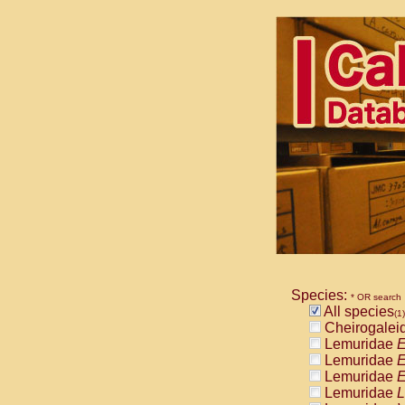
Species:
* OR search
All species
(1)
Cheirogalei
Lemuridae
E
Lemuridae
E
Lemuridae
E
Lemuridae
L