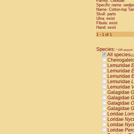
Family: Cebidae
Cebidae
Sa
Specific name:
oedip
Cebidae
Sa
Name: Cotton-top Ta
Cebidae
Sag
Skull: parts
Cebidae
Sa
Ulna: exist
Fibula: exist
Cebidae
Sag
Hand: exist
Cebidae
Sa
Cebidae
Aot
1 - 1 of 1
Cebidae
Ceb
Cebidae
Ceb
Species:
Cebidae
Ce
* OR search
All species
Cebidae
Ceb
(1)
Cheirogalei
Cebidae
Ce
Lemuridae
E
Cebidae
Sai
Lemuridae
E
Cebidae
Sai
Lemuridae
E
Atelidae
Alo
Lemuridae
L
Atelidae
Alo
Lemuridae
V
Atelidae
Alo
Galagidae
G
Atelidae
Alo
Galagidae
G
Atelidae
Ate
Galagidae
O
Atelidae
Ate
Galagidae
G
Atelidae
Ate
Loridae
Lori
Atelidae
Ate
Loridae
Nyc
Atelidae
Lag
Loridae
Nyc
Atelidae
Lag
Loridae
Pero
Pitheciidae