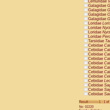
Lemuridae
V
Galagidae
G
Galagidae
G
Galagidae
O
Galagidae
G
Loridae
Lori
Loridae
Nyc
Loridae
Nyc
Loridae
Pero
Tarsiidae
Ta
Cebidae
Cal
Cebidae
Cal
Cebidae
Cal
Cebidae
Cal
Cebidae
Cal
Cebidae
Cal
Cebidae
Cal
Cebidae
Ce
Cebidae
Leo
Cebidae
Sag
Cebidae
Sag
Cebidae
Sag
Cebidae
Sag
Result-----------1 - 1 of
Cebidae
Sag
No: 02220
Cebidae
Sa