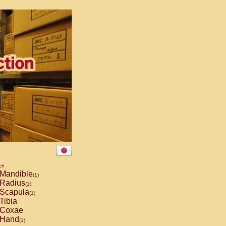
ch
Mandible
(1)
Radius
(1)
Scapula
(1)
Tibia
Coxae
Hand
(1)