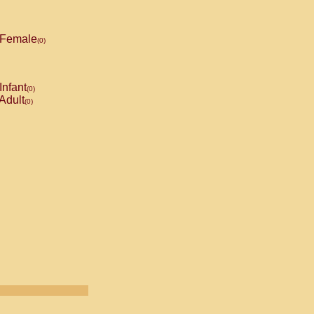
Female
(0)
Infant
(0)
Adult
(0)