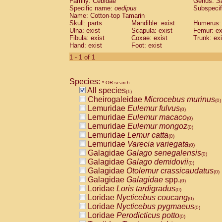
Family: Cebidae
Genus:
S
Cebidae
Saguinus midas
(0)
Specific name:
oedipus
Subspecif
Cebidae
Saguinus mystax
(0)
Name: Cotton-top Tamarin
Cebidae
Saguinus nigricollis
Skull: parts
Mandible: exist
(0)
Humerus: 
Cebidae
Saguinus oedipus
Ulna: exist
Scapula: exist
Femur: ex
(1)
Fibula: exist
Coxae: exist
Trunk: exi
Cebidae
Saguinus weddelli
(0)
Hand: exist
Foot: exist
Cebidae
Saguinus
spp.
(0)
Cebidae
Aotus trivirgatus
1 - 1 of 1
(0)
Cebidae
Cebus albifrons
(0)
Cebidae
Cebus apella
(0)
Species:
Cebidae
Cebus capucinus
* OR search
(0)
All species
Cebidae
Cebus nigrivittatus
(1)
(0)
Cheirogaleidae
Microcebus murinus
Cebidae
Cebus
spp.
(0)
(0)
Lemuridae
Eulemur fulvus
Cebidae
Saimiri boliviensis
(0)
(0)
Lemuridae
Eulemur macaco
Cebidae
Saimiri sciureus
(0)
(0)
Lemuridae
Eulemur mongoz
Atelidae
Alouatta caraya
(0)
(0)
Lemuridae
Lemur catta
Atelidae
Alouatta fusca
(0)
(0)
Lemuridae
Varecia variegata
Atelidae
Alouatta seniculus
(0)
(0)
Galagidae
Galago senegalensis
Atelidae
Alouatta
spp.
(0)
(0)
Galagidae
Galago demidovii
Atelidae
Ateles belzebuth
(0)
(0)
Galagidae
Otolemur crassicaudatus
Atelidae
Ateles geoffroyi
(0)
(0)
Galagidae
Galagidae
spp.
Atelidae
Ateles paniscus
(0)
(0)
Loridae
Loris tardigradus
Atelidae
Ateles
spp.
(0)
(0)
Loridae
Nycticebus coucang
Atelidae
Lagothrix lagothricha
(0)
(0)
Loridae
Nycticebus pygmaeus
Atelidae
Lagothrix lagothricha cana
(0)
(0)
Loridae
Perodicticus potto
Pitheciidae
Cacajao calvus rubicundu
(0)