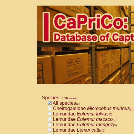
Species:
* OR search
All species
(1)
Cheirogaleidae
Microcebus murinus
(0)
Lemuridae
Eulemur fulvus
(0)
Lemuridae
Eulemur macaco
(0)
Lemuridae
Eulemur mongoz
(0)
Lemuridae
Lemur catta
(0)