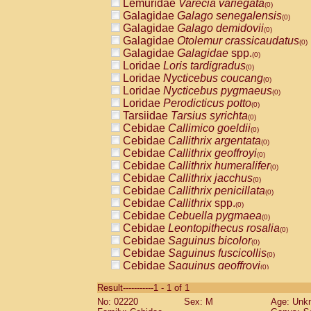
Lemuridae
Varecia variegata
(0)
Galagidae
Galago senegalensis
(0)
Galagidae
Galago demidovii
(0)
Galagidae
Otolemur crassicaudatus
(0)
Galagidae
Galagidae
spp.
(0)
Loridae
Loris tardigradus
(0)
Loridae
Nycticebus coucang
(0)
Loridae
Nycticebus pygmaeus
(0)
Loridae
Perodicticus potto
(0)
Tarsiidae
Tarsius syrichta
(0)
Cebidae
Callimico goeldii
(0)
Cebidae
Callithrix argentata
(0)
Cebidae
Callithrix geoffroyi
(0)
Cebidae
Callithrix humeralifer
(0)
Cebidae
Callithrix jacchus
(0)
Cebidae
Callithrix penicillata
(0)
Cebidae
Callithrix
spp.
(0)
Cebidae
Cebuella pygmaea
(0)
Cebidae
Leontopithecus rosalia
(0)
Cebidae
Saguinus bicolor
(0)
Cebidae
Saguinus fuscicollis
(0)
Cebidae
Saguinus geoffroyi
(0)
Cebidae
Saguinus imperator
(0)
Result-----------1 - 1 of 1
Cebidae
Saguinus labiatus
(0)
No: 02220
Sex: M
Age: Unk
Cebidae
Saguinus leucopus
(0)