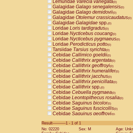
Lemuridae
Varecia variegata
(0)
Galagidae
Galago senegalensis
(0)
Galagidae
Galago demidovii
(0)
Galagidae
Otolemur crassicaudatus
(0)
Galagidae
Galagidae
spp.
(0)
Loridae
Loris tardigradus
(0)
Loridae
Nycticebus coucang
(0)
Loridae
Nycticebus pygmaeus
(0)
Loridae
Perodicticus potto
(0)
Tarsiidae
Tarsius syrichta
(0)
Cebidae
Callimico goeldii
(0)
Cebidae
Callithrix argentata
(0)
Cebidae
Callithrix geoffroyi
(0)
Cebidae
Callithrix humeralifer
(0)
Cebidae
Callithrix jacchus
(0)
Cebidae
Callithrix penicillata
(0)
Cebidae
Callithrix
spp.
(0)
Cebidae
Cebuella pygmaea
(0)
Cebidae
Leontopithecus rosalia
(0)
Cebidae
Saguinus bicolor
(0)
Cebidae
Saguinus fuscicollis
(0)
Cebidae
Saguinus geoffroyi
(0)
Cebidae
Saguinus imperator
(0)
Result-----------1 - 1 of 1
Cebidae
Saguinus labiatus
(0)
No: 02220
Sex: M
Age: Unk
Cebidae
Saguinus leucopus
(0)