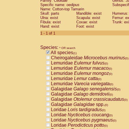
Family: Cebidae
Genus:
S
Cebidae
Saguinus midas
(0)
Specific name:
oedipus
Subspecif
Cebidae
Saguinus mystax
(0)
Name: Cotton-top Tamarin
Cebidae
Saguinus nigricollis
Skull: parts
Mandible: exist
(0)
Humerus: 
Cebidae
Saguinus oedipus
Ulna: exist
Scapula: exist
Femur: ex
(1)
Fibula: exist
Coxae: exist
Trunk: exi
Cebidae
Saguinus weddelli
(0)
Hand: exist
Foot: exist
Cebidae
Saguinus
spp.
(0)
Cebidae
Aotus trivirgatus
1 - 1 of 1
(0)
Cebidae
Cebus albifrons
(0)
Cebidae
Cebus apella
(0)
Species:
Cebidae
Cebus capucinus
* OR search
(0)
All species
Cebidae
Cebus nigrivittatus
(1)
(0)
Cheirogaleidae
Microcebus murinus
Cebidae
Cebus
spp.
(0)
(0)
Lemuridae
Eulemur fulvus
Cebidae
Saimiri boliviensis
(0)
(0)
Lemuridae
Eulemur macaco
Cebidae
Saimiri sciureus
(0)
(0)
Lemuridae
Eulemur mongoz
Atelidae
Alouatta caraya
(0)
(0)
Lemuridae
Lemur catta
Atelidae
Alouatta fusca
(0)
(0)
Lemuridae
Varecia variegata
Atelidae
Alouatta seniculus
(0)
(0)
Galagidae
Galago senegalensis
Atelidae
Alouatta
spp.
(0)
(0)
Galagidae
Galago demidovii
Atelidae
Ateles belzebuth
(0)
(0)
Galagidae
Otolemur crassicaudatus
Atelidae
Ateles geoffroyi
(0)
(0)
Galagidae
Galagidae
spp.
Atelidae
Ateles paniscus
(0)
(0)
Loridae
Loris tardigradus
Atelidae
Ateles
spp.
(0)
(0)
Loridae
Nycticebus coucang
Atelidae
Lagothrix lagothricha
(0)
(0)
Loridae
Nycticebus pygmaeus
Atelidae
Lagothrix lagothricha cana
(0)
(0)
Loridae
Perodicticus potto
Pitheciidae
Cacajao calvus rubicundu
(0)