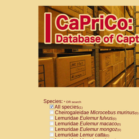
Species:
* OR search
All species
(1)
Cheirogaleidae
Microcebus murinus
(0)
Lemuridae
Eulemur fulvus
(0)
Lemuridae
Eulemur macaco
(0)
Lemuridae
Eulemur mongoz
(0)
Lemuridae
Lemur catta
(0)