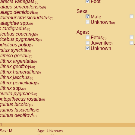
arecia variegata
Foot
(0)
alago senegalensis
(0)
Sexs:
alago demidovii
(0)
Male
tolemur crassicaudatus
(0)
Unknown
alagidae
spp.
(0)
(0)
s tardigradus
(0)
Ages:
ticebus coucang
(0)
Fetus
(0)
ticebus pygmaeus
(0)
Juvenile
(0)
dicticus potto
(0)
Unknown
rsius syrichta
(0)
limico goeldii
(0)
lithrix argentata
(0)
lithrix geoffroyi
(0)
lithrix humeralifer
(0)
lithrix jacchus
(0)
lithrix penicillata
(0)
lithrix
spp.
(0)
buella pygmaea
(0)
ntopithecus rosalia
(0)
uinus bicolor
(0)
uinus fuscicollis
(0)
uinus geoffroyi
(0)
uinus imperator
(0)
 1
uinus labiatus
(0)
Sex: M
Age: Unknown
guinus leucopus
(0)