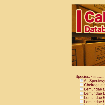
Species:
* OR search
All Species
(1
Cheirogalei
Lemuridae
E
Lemuridae
E
Lemuridae
E
Lemuridae
L