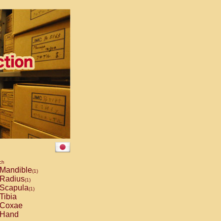
ch
Mandible
(1)
Radius
(1)
Scapula
(1)
Tibia
Coxae
Hand