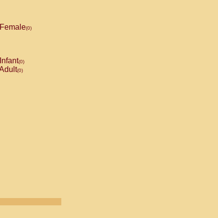
Female
(0)
Infant
(0)
Adult
(0)