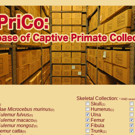
Skeletal Collection:
* AND sear
Skull
)
(1)
dae
Microcebus murinus
Humerus
(0)
(1)
ulemur fulvus
Ulna
(0)
ulemur macaco
Femur
(0)
ulemur mongoz
Fibula
(0)
emur catta
Trunk
(0)
(1)