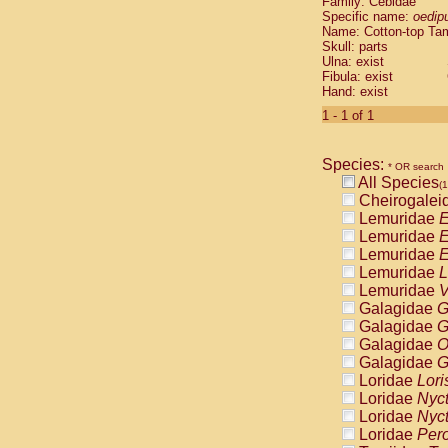
Family: Cebidae
Cebidae
Sa
Specific name:
oedip
Cebidae
Sa
Name: Cotton-top Ta
Cebidae
Sag
Skull: parts
Cebidae
Sa
Ulna: exist
Fibula: exist
Cebidae
Sag
Hand: exist
Cebidae
Sa
Cebidae
Aot
1 - 1 of 1
Cebidae
Ceb
Cebidae
Ceb
Species:
Cebidae
Ce
* OR search
All Species
Cebidae
Ceb
(1
Cheirogalei
Cebidae
Ce
Lemuridae
E
Cebidae
Sai
Lemuridae
E
Cebidae
Sai
Lemuridae
E
Atelidae
Alo
Lemuridae
L
Atelidae
Alo
Lemuridae
V
Atelidae
Alo
Galagidae
G
Atelidae
Alo
Galagidae
G
Atelidae
Ate
Galagidae
O
Atelidae
Ate
Galagidae
G
Atelidae
Ate
Loridae
Lori
Atelidae
Ate
Loridae
Nyc
Atelidae
Lag
Loridae
Nyc
Atelidae
Lag
Loridae
Pero
Pitheciidae