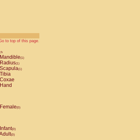
Go to top of this page.
ch
Mandible
(1)
Radius
(1)
Scapula
(1)
Tibia
Coxae
Hand
Female
(0)
Infant
(0)
Adult
(0)