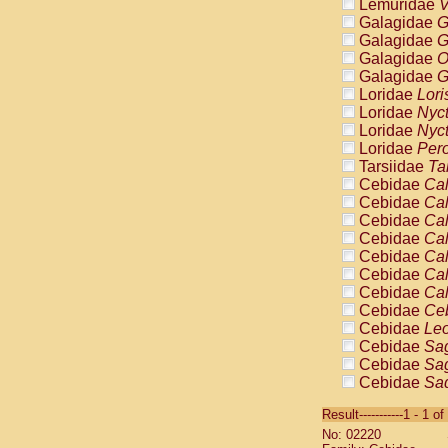
Lemuridae
V
Galagidae
G
Galagidae
G
Galagidae
O
Galagidae
G
Loridae
Lori
Loridae
Nyc
Loridae
Nyc
Loridae
Pero
Tarsiidae
Ta
Cebidae
Cal
Cebidae
Cal
Cebidae
Cal
Cebidae
Cal
Cebidae
Cal
Cebidae
Cal
Cebidae
Cal
Cebidae
Ce
Cebidae
Leo
Cebidae
Sag
Cebidae
Sag
Cebidae
Sag
Cebidae
Sag
Result-----------1 - 1 of
Cebidae
Sag
No: 02220
Cebidae
Sa