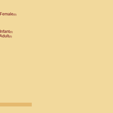
Female
(0)
Infant
(0)
Adult
(0)