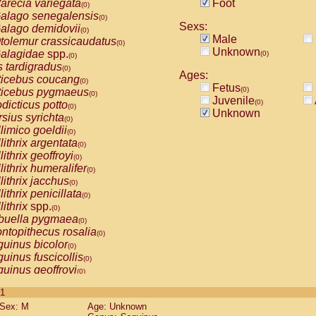
arecia variegata
Foot
(0)
alago senegalensis
(0)
Sexs:
alago demidovii
(0)
Male
tolemur crassicaudatus
(0)
Unknown
alagidae
spp.
(0)
(0)
s tardigradus
(0)
Ages:
ticebus coucang
(0)
Fetus
(0)
ticebus pygmaeus
(0)
Juvenile
(0)
dicticus potto
(0)
Unknown
rsius syrichta
(0)
limico goeldii
(0)
lithrix argentata
(0)
lithrix geoffroyi
(0)
lithrix humeralifer
(0)
lithrix jacchus
(0)
lithrix penicillata
(0)
lithrix
spp.
(0)
buella pygmaea
(0)
ntopithecus rosalia
(0)
uinus bicolor
(0)
uinus fuscicollis
(0)
uinus geoffroyi
(0)
uinus imperator
(0)
 1
uinus labiatus
(0)
Sex: M
Age: Unknown
guinus leucopus
(0)