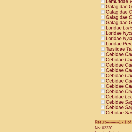
Lemuridae
V
Galagidae
G
Galagidae
G
Galagidae
O
Galagidae
G
Loridae
Lori
Loridae
Nyc
Loridae
Nyc
Loridae
Pero
Tarsiidae
Ta
Cebidae
Cal
Cebidae
Cal
Cebidae
Cal
Cebidae
Cal
Cebidae
Cal
Cebidae
Cal
Cebidae
Cal
Cebidae
Ce
Cebidae
Leo
Cebidae
Sag
Cebidae
Sag
Cebidae
Sag
Cebidae
Sag
Result-----------1 - 1 of
Cebidae
Sag
No: 02220
Cebidae
Sa