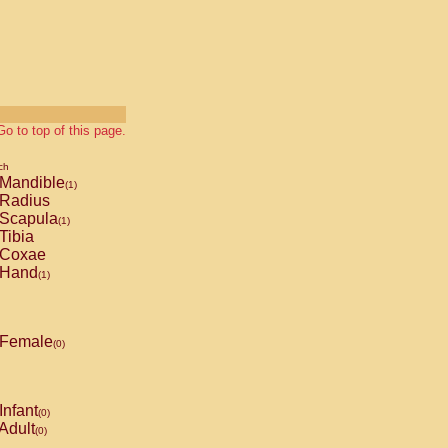
Go to top of this page.
ch
Mandible
(1)
Radius
Scapula
(1)
Tibia
Coxae
Hand
(1)
Female
(0)
Infant
(0)
Adult
(0)