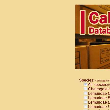
Species:
* OR search
All species
(1)
Cheirogalei
Lemuridae
E
Lemuridae
E
Lemuridae
E
Lemuridae
L