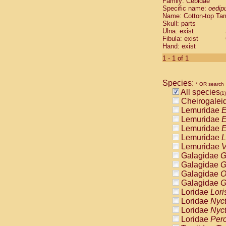
Family: Cebidae
Cebidae
Sa
Specific name:
oedip
Cebidae
Sa
Name: Cotton-top Ta
Cebidae
Sag
Skull: parts
Cebidae
Sa
Ulna: exist
Fibula: exist
Cebidae
Sag
Hand: exist
Cebidae
Sa
Cebidae
Aot
1 - 1 of 1
Cebidae
Ceb
Cebidae
Ceb
Species:
Cebidae
Ce
* OR search
All species
Cebidae
Ceb
(1)
Cheirogalei
Cebidae
Ce
Lemuridae
E
Cebidae
Sai
Lemuridae
E
Cebidae
Sai
Lemuridae
E
Atelidae
Alo
Lemuridae
L
Atelidae
Alo
Lemuridae
V
Atelidae
Alo
Galagidae
G
Atelidae
Alo
Galagidae
G
Atelidae
Ate
Galagidae
O
Atelidae
Ate
Galagidae
G
Atelidae
Ate
Loridae
Lori
Atelidae
Ate
Loridae
Nyc
Atelidae
Lag
Loridae
Nyc
Atelidae
Lag
Loridae
Pero
Pitheciidae