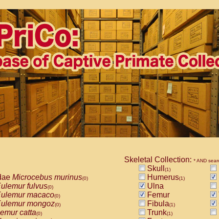
Skeletal Collection:
* AND sear
Skull
(1)
dae
Microcebus murinus
Humerus
(0)
(1)
ulemur fulvus
Ulna
(0)
ulemur macaco
Femur
(0)
ulemur mongoz
Fibula
(0)
(1)
emur catta
Trunk
(0)
(1)