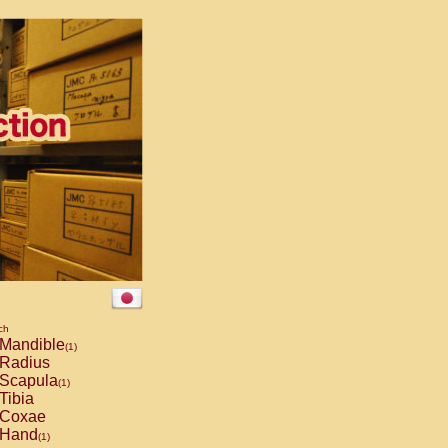
ch
Mandible
(1)
Radius
Scapula
(1)
Tibia
Coxae
Hand
(1)