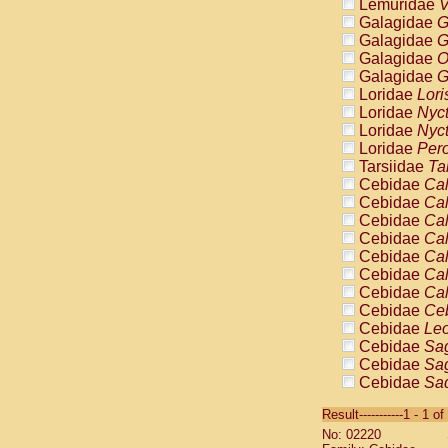
Lemuridae
V
Galagidae
G
Galagidae
G
Galagidae
O
Galagidae
G
Loridae
Lori
Loridae
Nyc
Loridae
Nyc
Loridae
Pero
Tarsiidae
Ta
Cebidae
Cal
Cebidae
Cal
Cebidae
Cal
Cebidae
Cal
Cebidae
Cal
Cebidae
Cal
Cebidae
Cal
Cebidae
Ce
Cebidae
Leo
Cebidae
Sag
Cebidae
Sag
Cebidae
Sag
Cebidae
Sag
Result-----------1 - 1 of
Cebidae
Sag
No: 02220
Cebidae
Sa