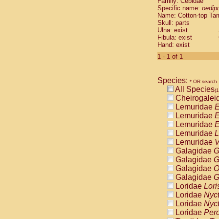
Family: Cebidae
Cebidae
Sa
Specific name:
oedip
Cebidae
Sa
Name: Cotton-top Ta
Cebidae
Sag
Skull: parts
Cebidae
Sa
Ulna: exist
Fibula: exist
Cebidae
Sag
Hand: exist
Cebidae
Sa
Cebidae
Aot
1 - 1 of 1
Cebidae
Ceb
Cebidae
Ceb
Species:
Cebidae
Ce
* OR search
All Species
Cebidae
Ceb
(1
Cheirogalei
Cebidae
Ce
Lemuridae
E
Cebidae
Sai
Lemuridae
E
Cebidae
Sai
Lemuridae
E
Atelidae
Alo
Lemuridae
L
Atelidae
Alo
Lemuridae
V
Atelidae
Alo
Galagidae
G
Atelidae
Alo
Galagidae
G
Atelidae
Ate
Galagidae
O
Atelidae
Ate
Galagidae
G
Atelidae
Ate
Loridae
Lori
Atelidae
Ate
Loridae
Nyc
Atelidae
Lag
Loridae
Nyc
Atelidae
Lag
Loridae
Pero
Pitheciidae