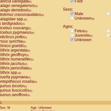
arecia variegata
Foot
(0)
alago senegalensis
(0)
Sexs:
alago demidovii
(0)
Male
tolemur crassicaudatus
(0)
Unknown
alagidae
spp.
(0)
(0)
s tardigradus
(0)
Ages:
ticebus coucang
(0)
Fetus
(0)
ticebus pygmaeus
(0)
Juvenile
(0)
dicticus potto
(0)
Unknown
rsius syrichta
(0)
limico goeldii
(0)
lithrix argentata
(0)
lithrix geoffroyi
(0)
lithrix humeralifer
(0)
lithrix jacchus
(0)
lithrix penicillata
(0)
lithrix
spp.
(0)
buella pygmaea
(0)
ntopithecus rosalia
(0)
uinus bicolor
(0)
uinus fuscicollis
(0)
uinus geoffroyi
(0)
uinus imperator
(0)
 1
uinus labiatus
(0)
Sex: M
Age: Unknown
guinus leucopus
(0)