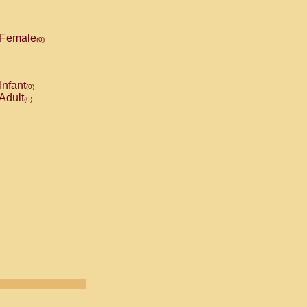
Female
(0)
Infant
(0)
Adult
(0)