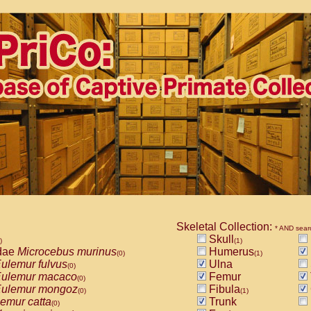
Skeletal Collection:
* AND sear
Skull
)
(1)
dae
Microcebus murinus
Humerus
(0)
(1)
ulemur fulvus
Ulna
(0)
ulemur macaco
Femur
(0)
ulemur mongoz
Fibula
(0)
(1)
emur catta
Trunk
(0)