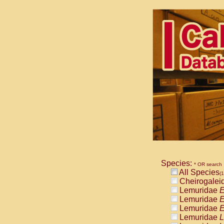
Species:
* OR search
All Species
(1
Cheirogalei
Lemuridae
E
Lemuridae
E
Lemuridae
E
Lemuridae
L