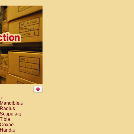
ch
Mandible
(1)
Radius
Scapula
(1)
Tibia
Coxae
Hand
(1)