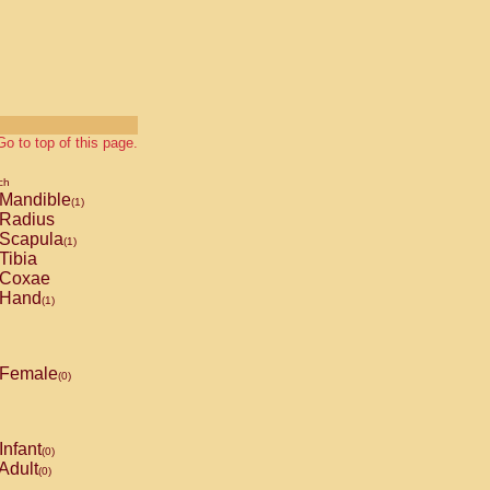
Go to top of this page.
ch
Mandible
(1)
Radius
Scapula
(1)
Tibia
Coxae
Hand
(1)
Female
(0)
Infant
(0)
Adult
(0)